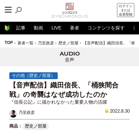
ログイン
または
会員登録
記事
動画
LIVE
著者
コンテンツを探す
音
TOP
著者一覧
乃至政彦
歴史ノ部屋
【音声配信】織田信長、「桶
音声
その他（歴史ノ部屋）
【音声配信】織田信長、「桶狭間合
戦」の奇襲はなぜ成功したのか
『信長公記』に描かれなかった重要人物の活躍
2022.8.30
乃至政彦
歴史ノ部屋