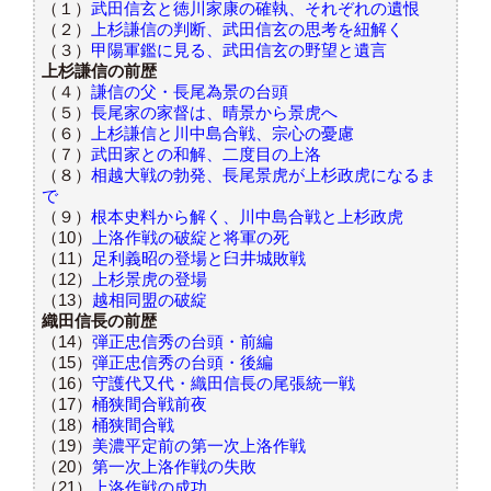
（１）
武田信玄と徳川家康の確執、それぞれの遺恨
（２）
上杉謙信の判断、武田信玄の思考を紐解く
（３）
甲陽軍鑑に見る、武田信玄の野望と遺言
上杉謙信の前歴
（４）
謙信の父・長尾為景の台頭
（５）
長尾家の家督は、晴景から景虎へ
（６）
上杉謙信と川中島合戦、宗心の憂慮
（７）
武田家との和解、二度目の上洛
（８）
相越大戦の勃発、長尾景虎が上杉政虎になるま
で
（９）
根本史料から解く、川中島合戦と上杉政虎
（10）
上洛作戦の破綻と将軍の死
（11）
足利義昭の登場と臼井城敗戦
（12）
上杉景虎の登場
（13）
越相同盟の破綻
織田信長の前歴
（14）
弾正忠信秀の台頭・前編
（15）
弾正忠信秀の台頭・後編
（16）
守護代又代・織田信長の尾張統一戦
（17）
桶狭間合戦前夜
（18）
桶狭間合戦
（19）
美濃平定前の第一次上洛作戦
（20）
第一次上洛作戦の失敗
（21）
上洛作戦の成功