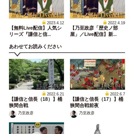
2023.4.12
2022.4.19
【無料Live配信】人気シ
【乃至政彦「歴史ノ部
リーズ『謙信と信...
屋」／Live配信】新...
あわせてお読みください
2022.6.21
2022.6.7
【謙信と信長（18）】桶
【謙信と信長（17）】桶
狭間合戦
狭間合戦前夜
乃至政彦
乃至政彦