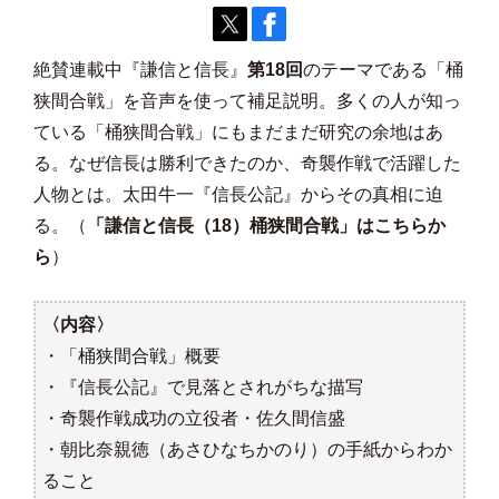
絶賛連載中『謙信と信長』
第18回
のテーマである「桶
狭間合戦」を音声を使って補足説明。多くの人が知っ
ている「桶狭間合戦」にもまだまだ研究の余地はあ
る。なぜ信長は勝利できたのか、奇襲作戦で活躍した
人物とは。太田牛一『信長公記』からその真相に迫
る。（
「謙信と信長（18）桶狭間合戦」
はこちらか
ら
）
〈内容〉
・「桶狭間合戦」概要
・『信長公記』で見落とされがちな描写
・奇襲作戦成功の立役者・佐久間信盛
・朝比奈親徳（あさひなちかのり）の手紙からわか
ること