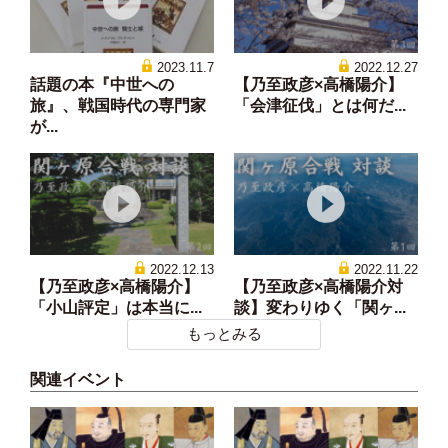
2023.11.7
2022.12.27
話題の本『中世への
【乃至政彦×高橋陽介】
旅』、戦国時代の専門家
「会津征伐」とは何だ...
が...
2022.12.13
2022.11.22
【乃至政彦×高橋陽介】
【乃至政彦×高橋陽介対
「小山評定」は本当に...
談】変わりゆく「関ヶ...
もっとみる
関連イベント