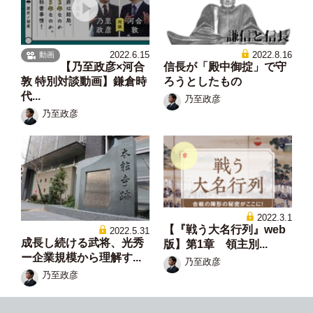
2022.6.15
2022.8.16
動画
【乃至政彦×河合
信長が「殿中御掟」で守
敦 特別対談動画】鎌倉時
ろうとしたもの
代...
乃至政彦
乃至政彦
2022.3.1
【『戦う大名行列』web
2022.5.31
成長し続ける武将、光秀
版】第1章 領主別...
ー企業規模から理解す...
乃至政彦
乃至政彦