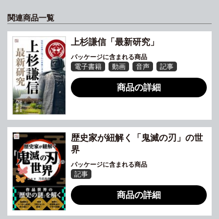
関連商品一覧
上杉謙信「最新研究」
パッケージに含まれる商品
電子書籍
動画
音声
記事
商品の詳細
歴史家が紐解く「鬼滅の刃」の世
界
パッケージに含まれる商品
記事
商品の詳細