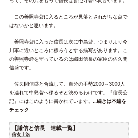
って、その兵をもって信長は善照寺砦へ向かいます。
この善照寺砦に入るところが見落とされがちな点で
はないかと思います。
善照寺砦に入った信長は次に中島砦、つまりより今
川軍に近いところに移ろうとする描写があります。こ
の善照寺砦を守っているのは織田信長の家臣の佐久間
信盛です。
佐久間信盛と合流して、自分の手勢2000～3000人
を連れて中島砦へ移るぞと決めるわけです。『信長公
記』にはこのように書かれています。
...続きは本編を
チェック
【謙信と信長 連載一覧】
信玄上洛