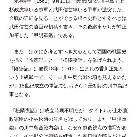
永禄4年（1561）9月10日、信濃北部の川中島で上
杉政虎率いる越軍と武田信玄率いる甲軍が激突した。
合戦の詳細を見ることができる根本史料とするべきは
武田信玄の遺臣が初稿を書き、その後継車たちが補正
加筆した『甲陽軍鑑』である。
また、ほかに参考とすべき文献として西国の戦国史
を描く『
陰徳記』と、『松隣夜話』を挙げられよう。
『陰徳記』は慶長18年（1613）生まれの香川正矩と
いう上級武士で、そこに川中島合戦の項も見えるのだ
が、18世紀成立の軍記ではおそらく最初期の川中島記
事となる。
『松隣夜話』は成立時期不明だが、タイトルが上杉憲
政家臣の小林松隣の号名を冠しており、また『甲陽軍
鑑』の川中島合戦内容は、なぜか越後視点の描写があ
って、その部分は初稿を継承した春日惣次郎らが上杉