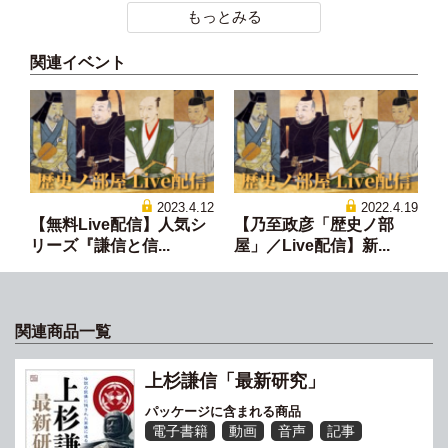
もっとみる
関連イベント
2023.4.12
2022.4.19
【無料Live配信】人気シ
【乃至政彦「歴史ノ部
リーズ『謙信と信...
屋」／Live配信】新...
関連商品一覧
上杉謙信「最新研究」
パッケージに含まれる商品
電子書籍
動画
音声
記事