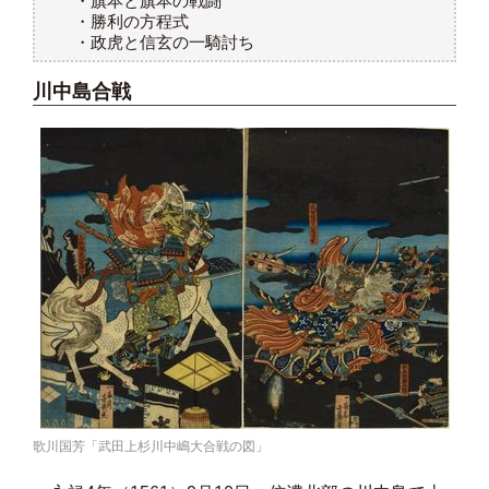
・旗本と旗本の戦闘
・勝利の方程式
・政虎と信玄の一騎討ち
川中島合戦
歌川国芳「武田上杉川中嶋大合戦の図」