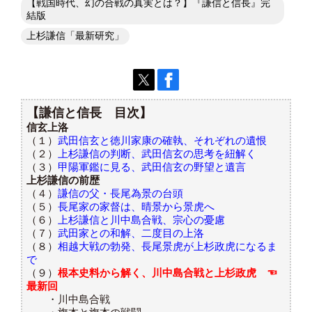
【戦国時代、幻の合戦の真実とは？】『謙信と信長』完
結版
上杉謙信「最新研究」
【謙信と信長 目次】
信玄上洛
（１）
武田信玄と徳川家康の確執、それぞれの遺恨
（２）
上杉謙信の判断、武田信玄の思考を紐解く
（３）
甲陽軍鑑に見る、武田信玄の野望と遺言
上杉謙信の前歴
（４）
謙信の父・長尾為景の台頭
（５）
長尾家の家督は、晴景から景虎へ
（６）
上杉謙信と川中島合戦、宗心の憂慮
（７）
武田家との和解、二度目の上洛
（８）
相越大戦の勃発、長尾景虎が上杉政虎になるま
で
（９）
根本史料から解く、川中島合戦と上杉政虎 ☜
最新回
・川中島合戦