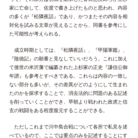
家に亡命して、佐渡で書き上げたものと思われ、内容
の多くが『松隣夜話』であり、かつまたその内容を相
対化を試みる文章が見えることから、同書を参考にし
た可能性が考えられる。
成立時期としては、『松隣夜話』、『甲陽軍鑑』、
『陰徳記』の順番と見なしていいだろう。これに加え
て後世の米沢藩で編纂された上杉家の正史『謙信公御
年譜』も参考とすべきである。これらは内容の一致し
ない部分も多いが、その差異がどのようにして生まれ
たのかを探求することで、消去法的に問題のある記述
を削っていくことができ、早朝より戦われた政虎と信
玄の戦闘をある程度復元することができ
る。
ただしこれまで川中島合戦について各所で私見を述
べているので、ここでは要点のみを記述することにす