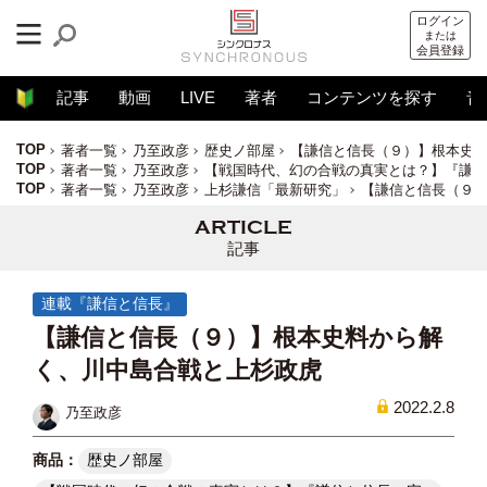
ログイン
または
会員登録
記事
動画
LIVE
著者
コンテンツを探す
音
TOP
著者一覧
乃至政彦
歴史ノ部屋
【謙信と信長（９）】根本史
TOP
著者一覧
乃至政彦
【戦国時代、幻の合戦の真実とは？】『謙信
TOP
著者一覧
乃至政彦
上杉謙信「最新研究」
【謙信と信長（９
記事
連載『謙信と信長』
【謙信と信長（９）】根本史料から解
く、川中島合戦と上杉政虎
2022.2.8
乃至政彦
歴史ノ部屋