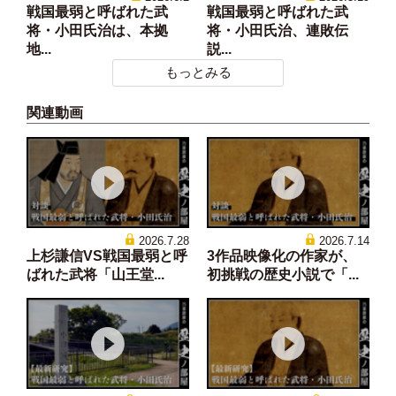
戦国最弱と呼ばれた武
戦国最弱と呼ばれた武
将・小田氏治は、本拠
将・小田氏治、連敗伝
地...
説...
もっとみる
関連動画
2026.7.28
2026.7.14
上杉謙信VS戦国最弱と呼
3作品映像化の作家が、
ばれた武将「山王堂...
初挑戦の歴史小説で「...