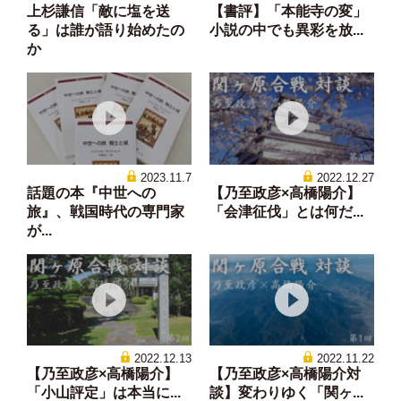
上杉謙信「敵に塩を送
【書評】「本能寺の変」
る」は誰が語り始めたの
小説の中でも異彩を放...
か
2023.11.7
2022.12.27
話題の本『中世への
【乃至政彦×高橋陽介】
旅』、戦国時代の専門家
「会津征伐」とは何だ...
が...
2022.12.13
2022.11.22
【乃至政彦×高橋陽介】
【乃至政彦×高橋陽介対
「小山評定」は本当に...
談】変わりゆく「関ヶ...