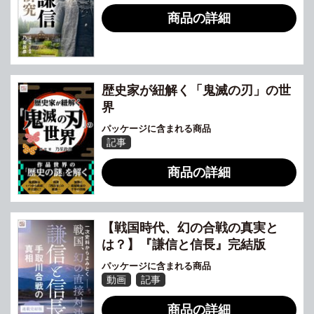
商品の詳細
歴史家が紐解く「鬼滅の刃」の世
界
パッケージに含まれる商品
記事
商品の詳細
【戦国時代、幻の合戦の真実と
は？】『謙信と信長』完結版
パッケージに含まれる商品
動画
記事
商品の詳細