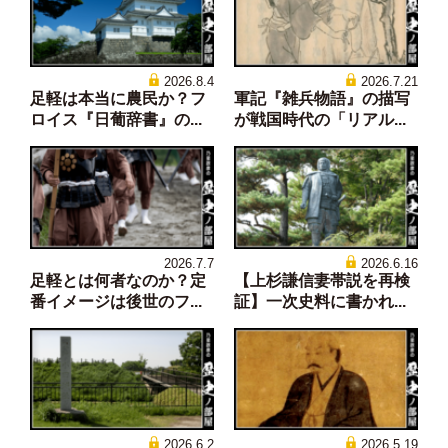
2026.8.4
2026.7.21
足軽は本当に農民か？フ
軍記『雑兵物語』の描写
ロイス『日葡辞書』の...
が戦国時代の「リアル...
2026.7.7
2026.6.16
足軽とは何者なのか？定
【上杉謙信妻帯説を再検
番イメージは後世のフ...
証】一次史料に書かれ...
2026.6.2
2026.5.19