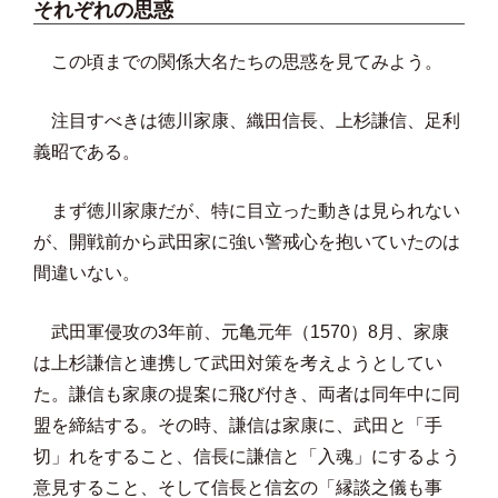
それぞれの思惑
この頃までの関係大名たちの思惑を見てみよう。
注目すべきは徳川家康、織田信長、上杉謙信、足利
義昭である。
まず徳川家康だが、特に目立った動きは見られない
が、開戦前から武田家に強い警戒心を抱いていたのは
間違いない。
武田軍侵攻の3年前、元亀元年（1570）8月、家康
は上杉謙信と連携して武田対策を考えようとしてい
た。謙信も家康の提案に飛び付き、両者は同年中に同
盟を締結する。その時、謙信は家康に、武田と「手
切」れをすること、信長に謙信と「入魂」にするよう
意見すること、そして信長と信玄の「縁談之儀も事