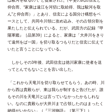
は駿河を取るので”と提案された（甲斐の武田信玄と
仰合而、“家康は遠江を河切に取給得、我は駿河を取
ん”と仰合而）」とあり、信玄による国分け構想をベ
ースとして、共同今川領に攻め込み、その占領分割を
果たしたと伝えられている。だが、武田方の記録『甲
陽軍鑑』［品第39］によると、家康は「大井川をきり
て遠州をば一国」を切り取るつもりだと信玄に伝えて
いたと言うことになっている。
しかしその3年後、武田信玄は徳川家康に使者を送
ってとんでもないことを言い出した。
「これから天竜川を切り取らせてもらう。あの時、川
から西は貴殿らが、東は我らが制すると告げたが、誰
もその川を天竜川とは言っていなかったかもしれな
い。なのに貴殿らが大井川まで占領したのはまったく
納得がいかない」（『三河物語』［第三下］）