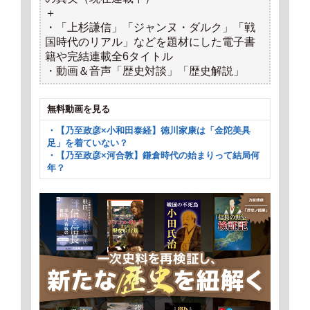
＋
・「上杉謙信」「ジャンヌ・ダルク」「戦
国時代のリアル」などを題材にした電子書
籍や完結連載全6タイトル
・動画＆音声「歴史対談」「歴史解説」
無料動画を見る
・【乃至政彦×小和田泰経】徳川家康は「金陀美具
足」を着ていない？
・【乃至政彦×河合敦】鎌倉時代の始まりって結局何
年？