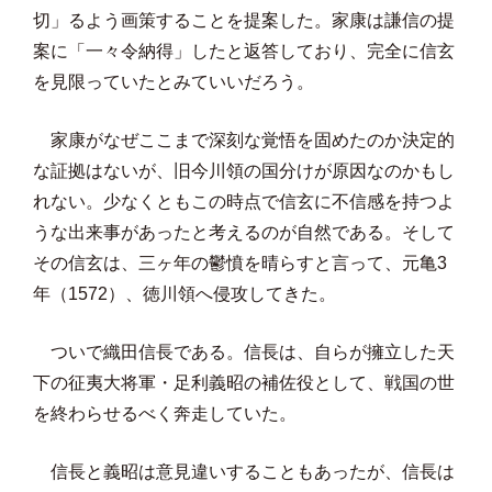
切」るよう画策することを提案した。家康は謙信の提
案に「一々令納得」したと返答しており、完全に信玄
を見限っていたとみていいだろう。
家康がなぜここまで深刻な覚悟を固めたのか決定的
な証拠はないが、旧今川領の国分けが原因なのかもし
れない。少なくともこの時点で信玄に不信感を持つよ
うな出来事があったと考えるのが自然である。そして
その信玄は、三ヶ年の鬱憤を晴らすと言って、元亀3
年（1572）、徳川領へ侵攻してきた。
ついで織田信長である。信長は、自らが擁立した天
下の征夷大将軍・足利義昭の補佐役として、戦国の世
を終わらせるべく奔走していた。
信長と義昭は意見違いすることもあったが、信長は