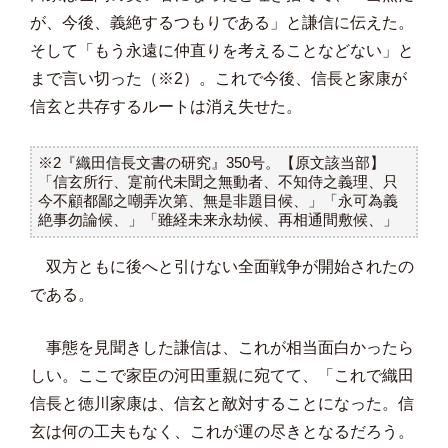
が、今後、義絶するつもりである」と謙信に伝えた。
そして「もう永遠に仲直りを考えることなどない」と
まで言い切った（※2）。これで今後、信長と家康が
信玄と共存するルートは消え失せた。
※2『織田信長文書の研究』350号。【原文該当部】
「信玄所行、寔前代未聞之無動者、不知侍之義理、只
今不顧都鄙之嘲弄次第、無是非題目候、」「永可為義
絶事勿論候、」「雖経未来永劫候、再相通間敷候、」
双方ともに後へと引けない全面戦争が開始されたの
である。
事態を見聞きした謙信は、これが相当面白かったら
しい。ここで家臣の河田重親に宛てて、「これで織田
信長と徳川家康は、信玄と敵対することになった。信
玄は何の工夫もなく、これが運の尽きとなるだろう。