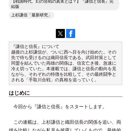
【戦国時代、幻の合戦の真実とは？】『謙信と信長』完
結版
上杉謙信「最新研究」
『謙信と信長』について
越後の上杉謙信が、ついに西へ目を向け始めた。その
先で待ち受けるのは織田信長である。武田対策として
同盟を結んでいた両雄の関係は、信玄亡き後、急速に
冷え切っていた。本連載では、謙信と信長の動向を見
ながら、それぞれの特徴を比較して、その最終闘争と
される「手取川合戦」の真相を追っていく。
はじめに
今回から『謙信と信長』をスタートします。
この連載は、上杉謙信と織田信長の関係を追い、両
雄を比較しながら私見を披露していくもので、最終的