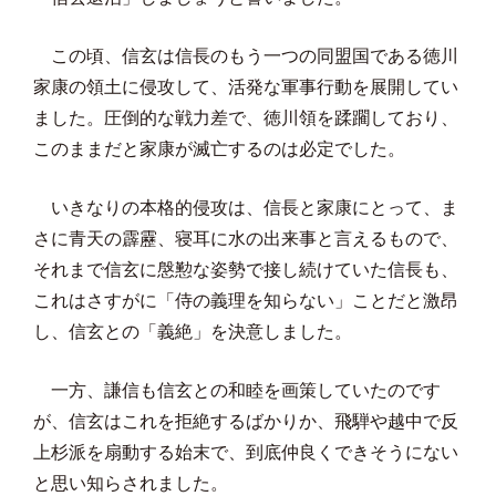
この頃、信玄は信長のもう一つの同盟国である徳川
家康の領土に侵攻して、活発な軍事行動を展開してい
ました。圧倒的な戦力差で、徳川領を蹂躙しており、
このままだと家康が滅亡するのは必定でした。
いきなりの本格的侵攻は、信長と家康にとって、ま
さに青天の霹靂、寝耳に水の出来事と言えるもので、
それまで信玄に慇懃な姿勢で接し続けていた信長も、
これはさすがに「侍の義理を知らない」ことだと激昂
し、信玄との「義絶」を決意しました。
一方、謙信も信玄との和睦を画策していたのです
が、信玄はこれを拒絶するばかりか、飛騨や越中で反
上杉派を扇動する始末で、到底仲良くできそうにない
と思い知らされました。