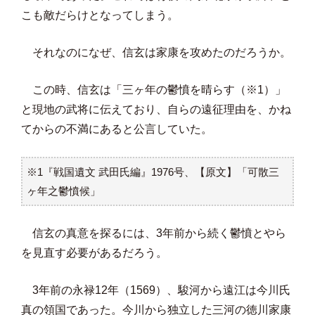
こも敵だらけとなってしまう。
それなのになぜ、信玄は家康を攻めたのだろうか。
この時、信玄は「三ヶ年の鬱憤を晴らす（※1）」
と現地の武将に伝えており、自らの遠征理由を、かね
てからの不満にあると公言していた。
※1『戦国遺文 武田氏編』1976号、【原文】「可散三
ヶ年之鬱憤候」
信玄の真意を探るには、3年前から続く鬱憤とやら
を見直す必要があるだろう。
3年前の永禄12年（1569）、駿河から遠江は今川氏
真の領国であった。今川から独立した三河の徳川家康