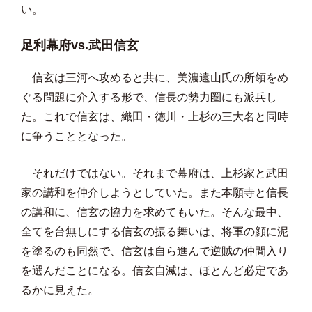
い。
足利幕府vs.武田信玄
信玄は三河へ攻めると共に、美濃遠山氏の所領をめ
ぐる問題に介入する形で、信長の勢力圏にも派兵し
た。これで信玄は、織田・徳川・上杉の三大名と同時
に争うこととなった。
それだけではない。それまで幕府は、上杉家と武田
家の講和を仲介しようとしていた。また本願寺と信長
の講和に、信玄の協力を求めてもいた。そんな最中、
全てを台無しにする信玄の振る舞いは、将軍の顔に泥
を塗るのも同然で、信玄は自ら進んで逆賊の仲間入り
を選んだことになる。信玄自滅は、ほとんど必定であ
るかに見えた。