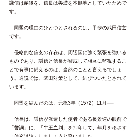
謙信は越後を、信長は美濃を本拠地としていたためで
す。
同盟の理由のひとつとされるのは、甲斐の武田信玄
です。
侵略的な信玄の存在は、周辺国に強く緊張を強いる
ものであり、謙信と信長が警戒して相互に監視するこ
とで有事に備えるのは、当然のことと言えるでしょ
う。通説では、武田対策として、結びついたとされて
います。
同盟を結んだのは、元亀3年（1572）11月──。
信長は、謙信が派遣した使者である長景連の眼前で
「誓詞」に、「牛王血判」を押印して、年月を移さず
「信玄退治」しましょうと誓いました。