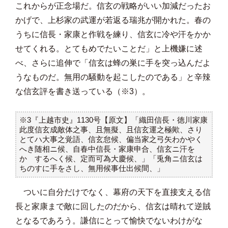
これからが正念場だ。信玄の戦略がいい加減だったお
かげで、上杉家の武運が若返る瑞兆が開かれた。春の
うちに信長・家康と作戦を練り、信玄に冷や汗をかか
せてくれる。とてもめでたいことだ」と上機嫌に述
べ、さらに追伸で「信玄は蜂の巣に手を突っ込んだよ
うなものだ。無用の騒動を起こしたのである」と辛辣
な信玄評を書き送っている（※3）。
※3『上越市史』1130号【原文】「織田信長・徳川家康
此度信玄成敵体之事、且無擬、且信玄運之極歟、さり
とてハ大事之覚語、信玄怠候、偏当家之弓矢わかやく
へき随相ニ候、自春中信長・家康申合、信玄ニ汗を
かゝするへく候、定而可為大慶候、」「兎角ニ信玄は
ちのすに手をさし、無用候事仕出候間、」
ついに自分だけでなく、幕府の天下を直接支える信
長と家康まで敵に回したのだから、信玄は晴れて逆賊
となるであろう。謙信にとって愉快でないわけがな