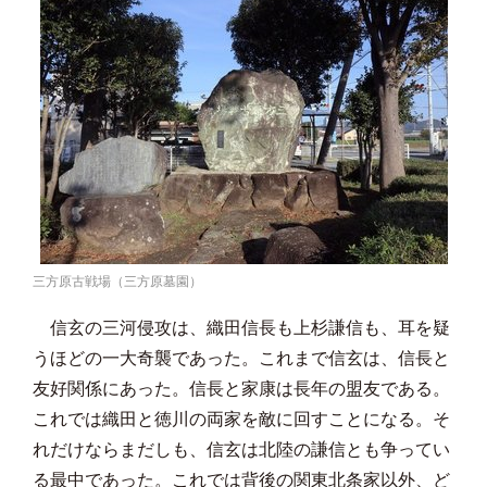
三方原古戦場（三方原墓園）
信玄の三河侵攻は、織田信長も上杉謙信も、耳を疑
うほどの一大奇襲であった。これまで信玄は、信長と
友好関係にあった。信長と家康は長年の盟友である。
これでは織田と徳川の両家を敵に回すことになる。そ
れだけならまだしも、信玄は北陸の謙信とも争ってい
る最中であった。これでは背後の関東北条家以外、ど