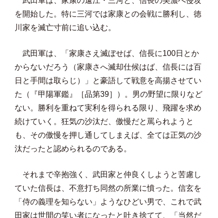
武田軍は、家康の遠江・三河と、信長の美濃へ侵攻
を開始した。特に三河では家康との会戦に勝利し、徳
川家を滅亡寸前に追い込む。
武田軍は、「家康さえ滅ぼせば、信長に100日とか
からないだろう（家康さへ滅却仕候はば、信長には百
日と手間は取らじ）」と豪語して戦意を高揚させてい
た（『甲陽軍鑑』［品第39］）。男の野望に限りなど
ない。勝利を重ねて実利を得られる限り、飛躍を求め
続けていく。狂気の沙汰だ、傲慢だと罵られようと
も、その傲慢を押し通してしまえば、全ては正気の沙
汰だったと認められるのである。
それまで辛抱強く、武田家と仲良くしようと苦慮し
ていた信長は、不意打ち同然の所業に憤った。信玄を
「侍の義理を知らない」ようなひどい男で、これで武
田家は世間の笑い者になったと吐き捨てて、「当然だ