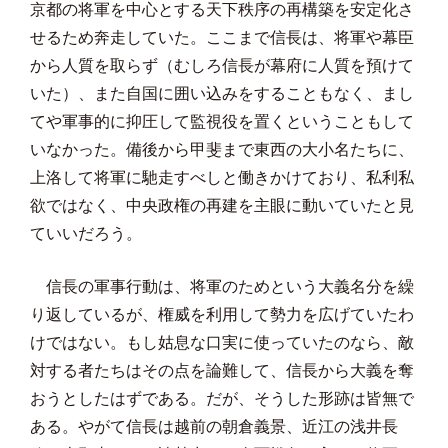
京都の将軍を中心とする天下秩序の再構築を安定化さ
せるため奔走していた。ここまで信長は、将軍や幕臣
から人質を取らず（むしろ信長が幕府に人質を預けて
いた）、また自国に囲い込みをすることもなく、まし
てや軍事的に抑圧して監視役を置くということもして
いなかった。備後から甲斐まで東西の大小名たちに、
上洛して将軍に馳走すべしと働きかけており、私利私
欲ではなく、中央政権の再建を主眼に動いていたと見
ていいだろう。
信長の軍事行動は、将軍のためという大義名分を繰
り返しているが、権威を利用して勢力を広げていたわ
けではない。もし姑息な口実に使っていたのなら、敵
対する者たちはその点を論難して、信長から大義を奪
おうとしたはずである。だが、そうした形跡は皆無で
ある。やがて信長は越前の朝倉義景、近江の浅井長