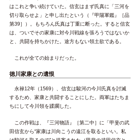
はこれと争い続けていた。信玄はまず氏真に「三河を
切り取らせよ」と申し出たという（『甲陽軍鑑』［品
第39］）。もちろん氏真は丁重に断った。すると信玄
は、ついでその家康に対今川戦線を張ろうではないか
と、共闘を持ちかけた。途方もない領土欲である。
これが全ての始まりだった。
徳川家康との遺恨
永禄12年（1569）、信玄は駿河の今川氏真を討滅
するため、家康と共闘することにした。両軍はたちま
ちにして今川領を蹂躙した。
この作戦は、『三河物語』［第二中］に「甲斐の武
田信玄から“家康は川向こうの遠江を取るといい。私