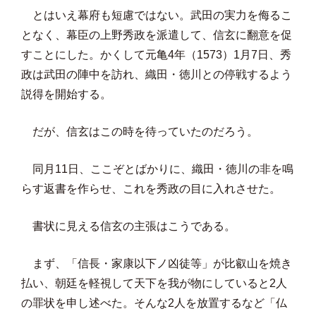
とはいえ幕府も短慮ではない。武田の実力を侮るこ
となく、幕臣の上野秀政を派遣して、信玄に翻意を促
すことにした。かくして元亀4年（1573）1月7日、秀
政は武田の陣中を訪れ、織田・徳川との停戦するよう
説得を開始する。
だが、信玄はこの時を待っていたのだろう。
同月11日、ここぞとばかりに、織田・徳川の非を鳴
らす返書を作らせ、これを秀政の目に入れさせた。
書状に見える信玄の主張はこうである。
まず、「信長・家康以下ノ凶徒等」が比叡山を焼き
払い、朝廷を軽視して天下を我が物にしていると2人
の罪状を申し述べた。そんな2人を放置するなど「仏