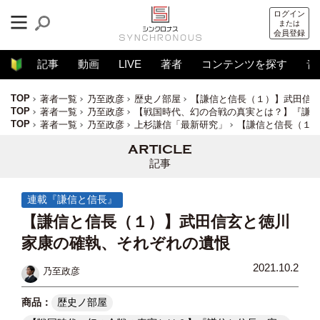
ログイン
または
会員登録
記事
動画
LIVE
著者
コンテンツを探す
音
TOP
著者一覧
乃至政彦
歴史ノ部屋
【謙信と信長（１）】武田信
TOP
著者一覧
乃至政彦
【戦国時代、幻の合戦の真実とは？】『謙信
TOP
著者一覧
乃至政彦
上杉謙信「最新研究」
【謙信と信長（１
記事
連載『謙信と信長』
【謙信と信長（１）】武田信玄と徳川
家康の確執、それぞれの遺恨
2021.10.2
乃至政彦
歴史ノ部屋