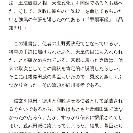
法・王法破滅ノ相、天魔変化」も同然であるとも述べ
た。そして、秀政に彼らの「誅殺」を命じてもらいた
いと強気の主張を返したのである（『甲陽軍鑑』［品
第39］）。
この返書は、使者の上野秀政宛てとなっているが、
将軍の手許に届けられたあと、天皇の目にも入れられ
たことが確かめられている。京都に戻った秀政は、信
玄の取次としてこの書状を肯定的に説明したらしい。
そこには親織田派の幕臣もいたので、秀政と激しくぶ
つかり合った。その筆頭が細川藤孝である。
信玄を織田・徳川と和睦させる使者として派遣され
るぐらいであるから、秀政はもともと反織田派ではな
かったのだろう。だが、すっかり信玄に懐柔されてし
まい、親武田派に染まってしまった。結果、幕臣たち