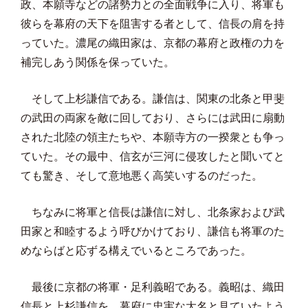
政、本願寺などの諸勢力との全面戦争に入り、将軍も
彼らを幕府の天下を阻害する者として、信長の肩を持
っていた。濃尾の織田家は、京都の幕府と政権の力を
補完しあう関係を保っていた。
そして上杉謙信である。謙信は、関東の北条と甲斐
の武田の両家を敵に回しており、さらには武田に扇動
された北陸の領主たちや、本願寺方の一揆衆とも争っ
ていた。その最中、信玄が三河に侵攻したと聞いてと
ても驚き、そして意地悪く高笑いするのだった。
ちなみに将軍と信長は謙信に対し、北条家および武
田家と和睦するよう呼びかけており、謙信も将軍のた
めならばと応ずる構えでいるところであった。
最後に京都の将軍・足利義昭である。義昭は、織田
信長と上杉謙信を、幕府に忠実な大名と見ていたよう