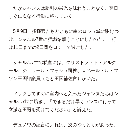
だがジャンヌは勝利の栄光を味わうことなく、翌日
すぐに次なる行動に移っていく。
5月9日、指揮官たちとともに南のロシュ城に駆けつ
け、シャルル7世に拝謁を願うことにしたのだ。一行
は11日までの2日間をロシュで過ごした。
シャルル7世の私室には、クリストフ・ド・アルク
ール、ジェラール・マッシュ司教、ロベール・ル・マ
ソン王国評議員（もと王国補佐官）がいた。
ノックしてすぐに室内へと入ったジャンヌたちはシ
ャルル7世に跪き、「できるだけ早くランスに行って
立派な王冠を受けてください」と訴えた。
デュノワの証言によれば、次のやりとりがあった。