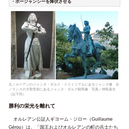
・ボージャンシーを降伏させる
左／ルーアンのジャンヌ・ダルク・イストリアルにあるジャンヌ像 右
／ランスの大聖堂前にあるジャンヌ・ダルク騎馬像 写真／神島真生
（以下同）
勝利の栄光を離れて
オルレアン公証人ギヨーム・ジロー（Guillaume
Gérou）は、「国王およびオルレアンの町の兵士たち