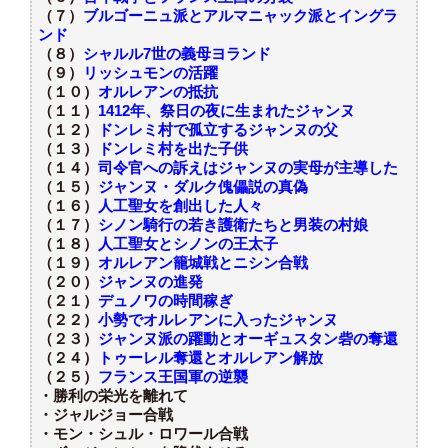
（７）
ブルゴーニュ派とアルマニャック派とイングラ
ンド
（８）
シャルル7世の義母ヨランド
（９）
リッシュモンの活躍
（１０）
オルレアンの抵抗
（１１）
1412年、祭日の夜に生まれたジャンヌ
（１２）
ドンレミ村で孤立するジャンヌの父
（１３）
ドンレミ村を出た子供
（１４）
司令官への訴えはジャンヌの実母が主導した
（１５）
ジャンヌ・ダルク傀儡説の真偽
（１６）
人工聖女を創出した人々
（１７）
シノン騎行の若き護衛たちと男装の村娘
（１８）
人工聖女とシノンの王太子
（１９）
オルレアン籠城戦とニシン合戦
（２０）
ジャンヌの進発
（２１）
デュノワの時間稼ぎ
（２２）
小勢でオルレアンに入ったジャンヌ
（２３）
ジャンヌ派の躍動とオーギュスタン砦の奪還
（２４）
トゥーレル奪還とオルレアン解放
（２５）
フランス王国軍の逆襲
・勝利の栄光を離れて
・ジャルジョー合戦
・モン・シュル・ロワール合戦