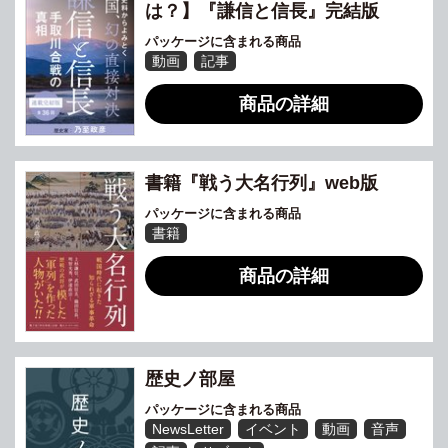
は？】『謙信と信長』完結版
パッケージに含まれる商品
動画
記事
商品の詳細
書籍『戦う大名行列』web版
パッケージに含まれる商品
書籍
商品の詳細
歴史ノ部屋
パッケージに含まれる商品
NewsLetter
イベント
動画
音声