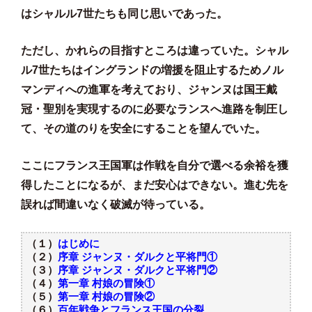
はシャルル7世たちも同じ思いであった。
ただし、かれらの目指すところは違っていた。シャル
ル7世たちはイングランドの増援を阻止するためノル
マンディへの進軍を考えており、ジャンヌは国王戴
冠・聖別を実現するのに必要なランスへ進路を制圧し
て、その道のりを安全にすることを望んでいた。
ここにフランス王国軍は作戦を自分で選べる余裕を獲
得したことになるが、まだ安心はできない。進む先を
誤れば間違いなく破滅が待っている。
（１）
はじめに
（２）
序章 ジャンヌ・ダルクと平将門①
（３）
序章 ジャンヌ・ダルクと平将門②
（４）
第一章 村娘の冒険①
（５）
第一章 村娘の冒険②
（６）
百年戦争とフランス王国の分裂