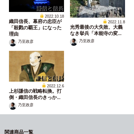
2022.10.18
織田信長、幕府の忠臣が
2022.11.8
光秀最後の大失敗、大義
「殺戮の覇王」になった
なき挙兵「本能寺の変...
理由
乃至政彦
乃至政彦
2022.12.6
上杉謙信の戦略転換。打
倒・織田信長のきっか...
乃至政彦
関連商品一覧