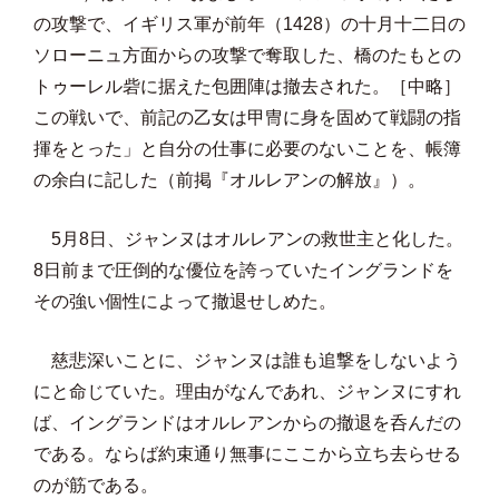
の攻撃で、イギリス軍が前年（1428）の十月十二日の
ソローニュ方面からの攻撃で奪取した、橋のたもとの
トゥーレル砦に据えた包囲陣は撤去された。［中略］
この戦いで、前記の乙女は甲冑に身を固めて戦闘の指
揮をとった」と自分の仕事に必要のないことを、帳簿
の余白に記した（前掲『オルレアンの解放』）。
5月8日、ジャンヌはオルレアンの救世主と化した。
8日前まで圧倒的な優位を誇っていたイングランドを
その強い個性によって撤退せしめた。
慈悲深いことに、ジャンヌは誰も追撃をしないよう
にと命じていた。理由がなんであれ、ジャンヌにすれ
ば、イングランドはオルレアンからの撤退を呑んだの
である。ならば約束通り無事にここから立ち去らせる
のが筋である。