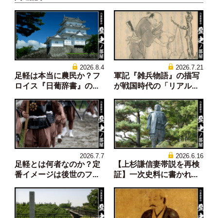
2026.8.4
2026.7.21
足軽は本当に農民か？フ
軍記『雑兵物語』の描写
ロイス『日葡辞書』の...
が戦国時代の「リアル...
2026.7.7
2026.6.16
足軽とは何者なのか？定
【上杉謙信妻帯説を再検
番イメージは後世のフ...
証】一次史料に書かれ...