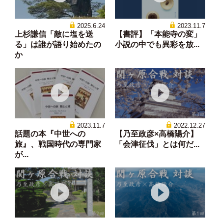
2025.6.24
2023.11.7
上杉謙信「敵に塩を送
【書評】「本能寺の変」
る」は誰が語り始めたの
小説の中でも異彩を放...
か
2023.11.7
2022.12.27
話題の本『中世への
【乃至政彦×高橋陽介】
旅』、戦国時代の専門家
「会津征伐」とは何だ...
が...