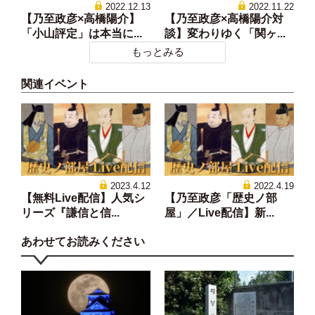
2022.12.13
2022.11.22
【乃至政彦×高橋陽介】
【乃至政彦×高橋陽介対
「小山評定」は本当に...
談】変わりゆく「関ヶ...
もっとみる
関連イベント
2023.4.12
2022.4.19
【無料Live配信】人気シ
【乃至政彦「歴史ノ部
リーズ『謙信と信...
屋」／Live配信】新...
あわせてお読みください