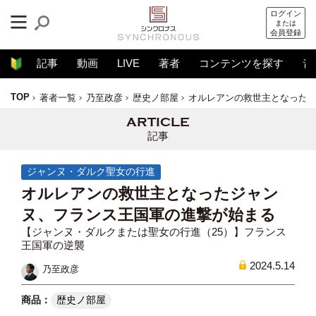
ログイン
または
会員登録
記事
動画
LIVE
著者
コンテンツを探す
音
TOP
著者一覧
乃至政彦
歴史ノ部屋
オルレアンの救世主となった
記事
ジャンヌ・ダルク聖女の行進
オルレアンの救世主となったジャン
ヌ、フランス王国軍の進撃が始まる
【ジャンヌ・ダルクまたは聖女の行進（25）】フランス
王国軍の逆襲
2024.5.14
乃至政彦
歴史ノ部屋