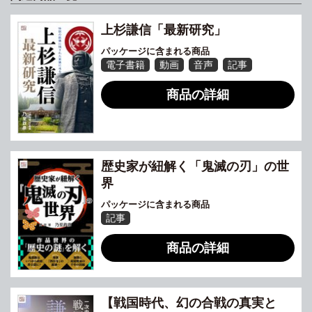
上杉謙信「最新研究」
パッケージに含まれる商品
電子書籍
動画
音声
記事
商品の詳細
歴史家が紐解く「鬼滅の刃」の世
界
パッケージに含まれる商品
記事
商品の詳細
【戦国時代、幻の合戦の真実と