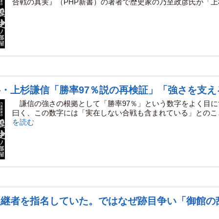
合戦の真実』（PHP新書）の著者で歴史家の乃至政彦氏が「上杉.
・上杉謙信「勝率97％説の再検証」「強さを支え
謙信の強さの根拠として「勝率97％」という数字をよく目に
曰く、この数字には「実在しない合戦も含まれている」とのこと。
を読む
後継者を指名していた。ではなぜ跡目争い「御館の