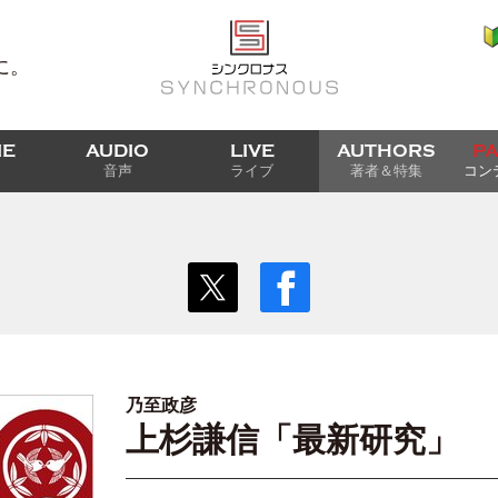
に。
IE
AUDIO
LIVE
AUTHORS
P
音声
ライブ
著者＆特集
コン
乃至政彦
上杉謙信「最新研究」