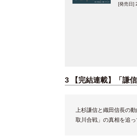
[発売日] 2
3 【完結連載】「謙
上杉謙信と織田信長の動
取川合戦」の真相を追っ