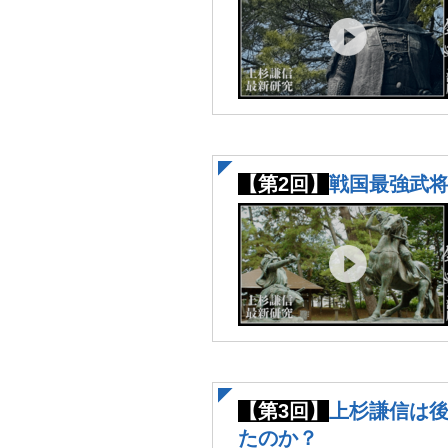
【第2回】
戦国最強武将
【第3回】
上杉謙信は
たのか？