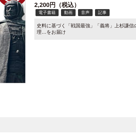
2,200円（税込）
電子書籍
動画
音声
記事
史料に基づく「戦国最強」「義将」上杉謙信
理…をお届け