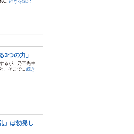
..
続きを読む
る3つの力」
するが、乃至先生
そこで...
続き
乱」は勃発し