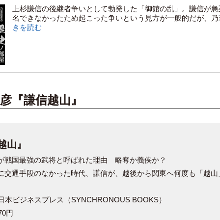
上杉謙信の後継者争いとして勃発した「御館の乱」。謙信が急
名できなかったため起こった争いという見方が一般的だが、乃至
きを読む
政彦『謙信越山』
越山』
が戦国最強の武将と呼ばれた理由 略奪か義侠か？
に交通手段のなかった時代、謙信が、越後から関東へ何度も「越山
 日本ビジネスプレス（SYNCHRONOUS BOOKS）
70円