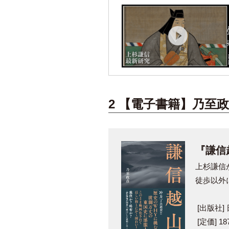
2 【電子書籍】乃至
『謙信
上杉謙信
徒歩以外
[出版社]
[定価] 18