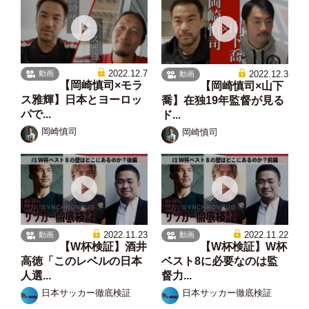
2022.12.7
2022.12.3
動画
動画
【岡崎慎司×モラ
【岡崎慎司×山下
ス雅輝】日本とヨーロッ
喬】在独19年監督が見る
パで...
ド...
岡崎慎司
岡崎慎司
2022.11.23
2022.11.22
動画
動画
【W杯検証】酒井
【W杯検証】W杯
高徳「このレベルの日本
ベスト8に必要なのは監
人選...
督力...
日本サッカー徹底検証
日本サッカー徹底検証