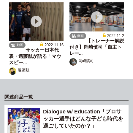
2022.11.2
動画
【トレーナー解説
2022.11.16
動画
付き】岡崎慎司「自主ト
サッカー日本代
レー...
表・遠藤航が語る「マウ
岡崎慎司
スピー...
遠藤航
関連商品一覧
Dialogue w/ Education「プロサ
ッカー選手はどんな子ども時代を
過ごしていたのか？」