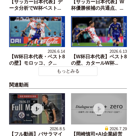
【サッカー日本代表】デ
【サッカー日本代表】W
ータ分析でW杯ベスト...
杯優勝候補の共通点、...
2026.6.14
2026.6.13
【W杯日本代表・ベスト8
【W杯日本代表】ベスト8
の壁】モロッコ、ク...
の壁、カタールW杯...
もっとみる
関連動画
2026.8.5
2026.7.29
【フル動画】バサラマイ
【岡崎慎司×AI企業経営