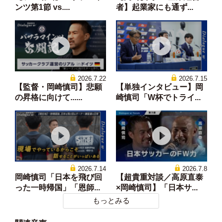
ンツ第1節 vs....
者】起業家にも通ず...
2026.7.22
2026.7.15
【監督・岡崎慎司】悲願
【単独インタビュー】岡
の昇格に向けて......
崎慎司「W杯でトライ...
2026.7.14
2026.7.8
岡崎慎司「日本を飛び回
【超貴重対談／高原直泰
った一時帰国」「恩師...
×岡崎慎司】「日本サ...
もっとみる