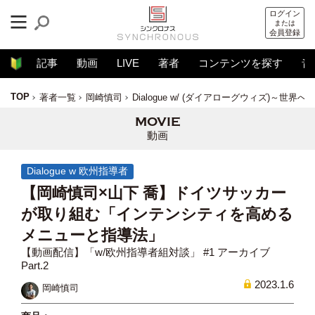
ログイン
または
会員登録
記事
動画
LIVE
著者
コンテンツを探す
音
TOP
著者一覧
岡崎慎司
Dialogue w/ (ダイアローグウィズ)～世界
動画
Dialogue w 欧州指導者
【岡崎慎司×山下 喬】ドイツサッカー
が取り組む「インテンシティを高める
メニューと指導法」
【動画配信】「w/欧州指導者組対談」 #1 アーカイブ
Part.2
2023.1.6
岡崎慎司