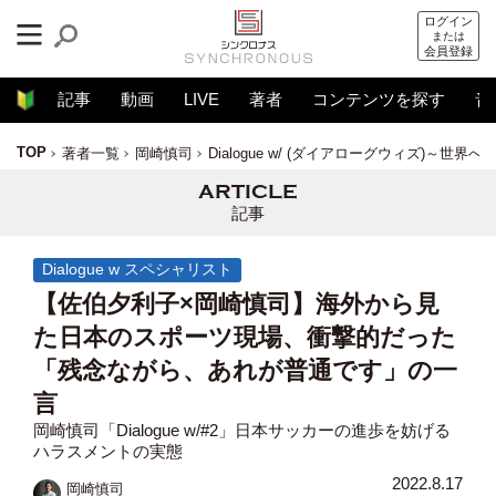
ログイン
または
会員登録
記事
動画
LIVE
著者
コンテンツを探す
音
TOP
著者一覧
岡崎慎司
Dialogue w/ (ダイアローグウィズ)～世界
記事
Dialogue w スペシャリスト
【佐伯夕利子×岡崎慎司】海外から見
た日本のスポーツ現場、衝撃的だった
「残念ながら、あれが普通です」の一
言
岡崎慎司「Dialogue w/#2」日本サッカーの進歩を妨げる
ハラスメントの実態
2022.8.17
岡崎慎司