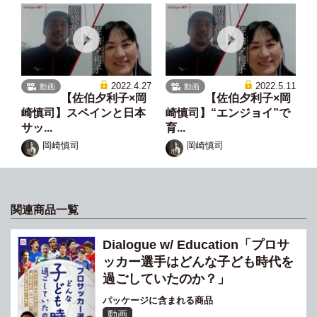
2022.4.27
2022.5.11
動画
動画
【佐伯夕利子×岡
【佐伯夕利子×岡
崎慎司】スペインと日本
崎慎司】“エンジョイ”で
サッ...
育...
岡崎慎司
岡崎慎司
関連商品一覧
Dialogue w/ Education「プロサ
ッカー選手はどんな子ども時代を
過ごしていたのか？」
パッケージに含まれる商品
動画