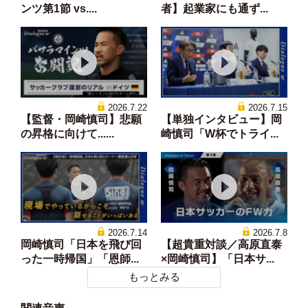
ンツ第1節 vs....
者】起業家にも通ず...
2026.7.22
2026.7.15
【監督・岡崎慎司】悲願
【単独インタビュー】岡
の昇格に向けて......
崎慎司「W杯でトライ...
2026.7.14
2026.7.8
岡崎慎司「日本を飛び回
【超貴重対談／高原直泰
った一時帰国」「恩師...
×岡崎慎司】「日本サ...
もっとみる