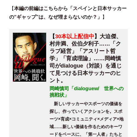
【
本編の前編はこちらから「スペインと日本サッカー
の“ギャップ”は、なぜ埋まらないのか？」
】
【
30本以上配信中
】
大迫傑、
村井満、佐伯夕利子……「ク
ラブ経営」「アスリート哲
学」「育成理論」……岡崎慎
司がdialogue（対談）を通じ
て見つける日本サッカーのヒ
ント。
岡崎慎司「dialoguew/ 世界への
挑戦状」
新しいサッカーやスポーツの価値を
探し、作っていくアクションを。スポ
ーツ×育成×コミュニティ×メディア×地
域……新しい価値を作るためのキーワ
ードをベースに、「第一人者」たちと