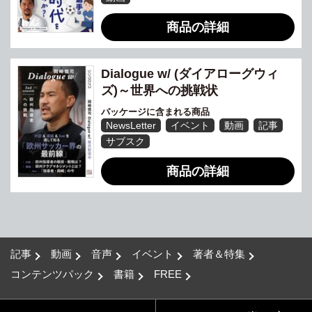
商品の詳細
Dialogue w/ (ダイアローグウィ
ズ)～世界への挑戦状
パッケージに含まれる商品
NewsLetter
イベント
動画
記事
サブスク
商品の詳細
記事
動画
音声
イベント
著者＆特集
コンテンツパック
書籍
FREE