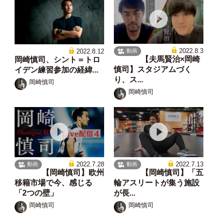
2022.8.3
2022.8.12
動画
【夫馬賢治×岡崎
岡崎慎司、シント＝トロ
慎司】スタジアムづく
イデン練習参加の経緯...
り、ス...
岡崎慎司
岡崎慎司
2022.7.28
2022.7.13
動画
動画
【岡崎慎司】欧州
【岡崎慎司】「五
移籍市場で今、感じる
輪アスリートが集う施設
「2つの壁」
が長...
岡崎慎司
岡崎慎司