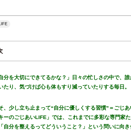
IFE
次
1｜体質を知ることは、自分を理解すること
自分を大切にできてるかな？」日々の忙しさの中で、
誰
2｜ちゃんと“休む”って、実は難しい
いたり、気づけば心も体もすり減っていたりする毎日。
3｜大丈夫じゃない日の過ごし方
そ、少し立ち止まって“自分に優しくする習慣”＝ごじあ
第10回 次回予告
キーのごじあいLIFE」では、これまでに多彩な専門家
「自分を整えるってどういうこと？」という問いに向き