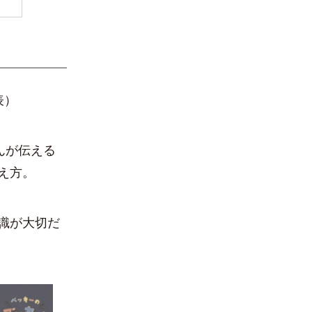
表）
んが伝える
え方。
識が大切だ