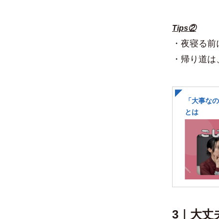
Tips②
・夜寝る前
・帰り道は
「大事なの
とは
3｜大丈