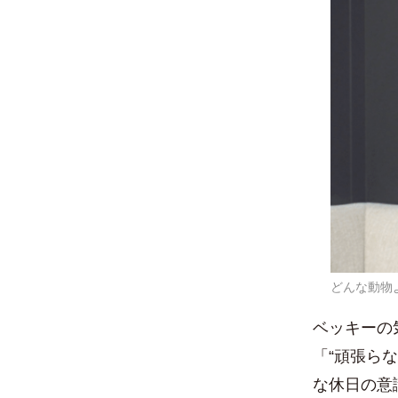
どんな動物
ベッキーの気
「“頑張ら
な休日の意