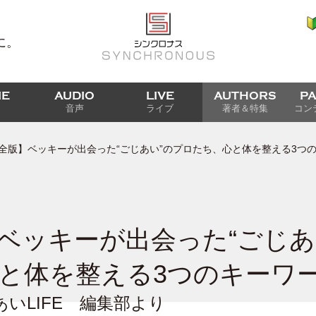
に。
IE
AUDIO
LIVE
AUTHORS
P
音声
ライブ
著者＆特集
コン
全版】ベッキーが出会った“ごじあい”のプロたち、心と体を整える3つ
ベッキーが出会った“ごじあ
と体を整える3つのキーワ
いLIFE 編集部より