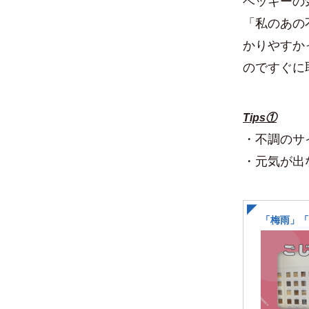
ベッキーの気
「私のあの
かりやすか
のですぐに
Tips①
・不調のサ
・元気が出
「梅雨」「