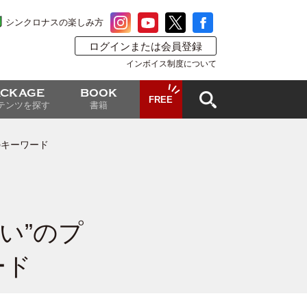
シンクロナスの楽しみ方
ログインまたは会員登録
インボイス制度について
ACKAGE
BOOK
FREE
テンツを探す
書籍
のキーワード
い”のプ
ード