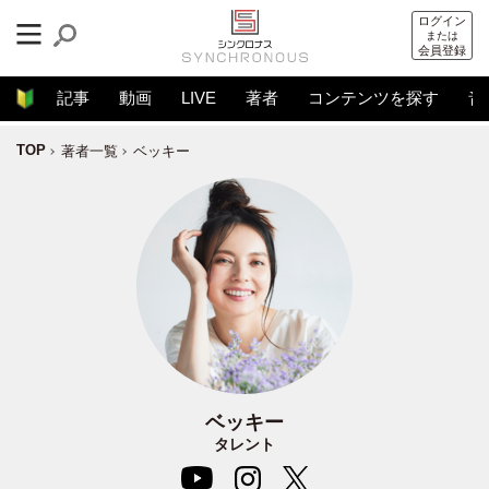
ログイン
または
会員登録
記事
動画
LIVE
著者
コンテンツを探す
音
TOP
著者一覧
ベッキー
ベッキー
タレント