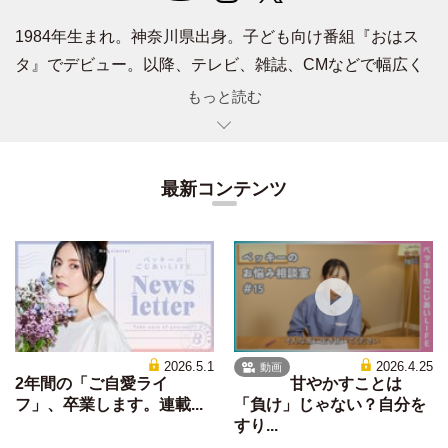
1984年生まれ。神奈川県出身。子ども向け番組『おはス
タ』でデビュー。以降、テレビ、雑誌、CMなどで幅広く
活躍。2019年に結婚し、2020年春に第一子、2021年春に
もっと読む
第二子を出産。2021年には「第14回ペアレンティングア
ワード」でママ部門を受賞。コスメブランド
「NaturaLUNA...」のプロデュースやカラフルなアクリル
最新コンテンツ
画が印象的な「Becky art」も人気。
今年の2月にはYouTubeチャンネル
「ベツキイ
!!!!
」
を
開
設。
公式HP：
https://becky36.com/
2026.5.1
2026.4.25
動画
2年間の「ご自愛ライ
甘やかすことは
STAFF
フ」、卒業します。連載...
「負け」じゃない？自分を
Photo：鈴木大喜 Styling：永田彩子 Hair＆Make-up：
すり...
AIKO ONO