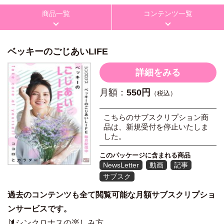
商品一覧
コンテンツ一覧
ベッキーのごじあいLIFE
詳細をみる
月額：
550円
（税込）
こちらのサブスクリプション商
品は、新規受付を停止いたしま
した。
このパッケージに含まれる商品
NewsLetter
動画
記事
サブスク
過去のコンテンツも全て閲覧可能な月額サブスクリプショ
ンサービスです。
🔰シンクロナスの楽しみ方