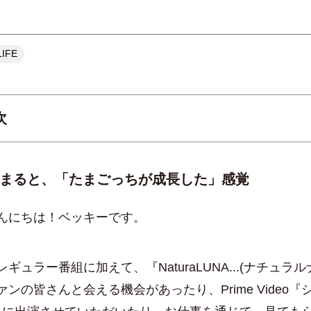
IFE
次
仕事が決まると、「たまごっちが成長した」感覚
「肩の力は抜いて、手は抜かない」
まると、「たまごっちが成長した」感覚
苦労した産後3年間
にちは！ベッキーです。
早速実践！ごじあいLIFEで得た“ある習慣”
ュラー番組に加えて、『NaturaLUNA...(ナチュラ
ンの皆さんと会える機会があったり、Prime Video