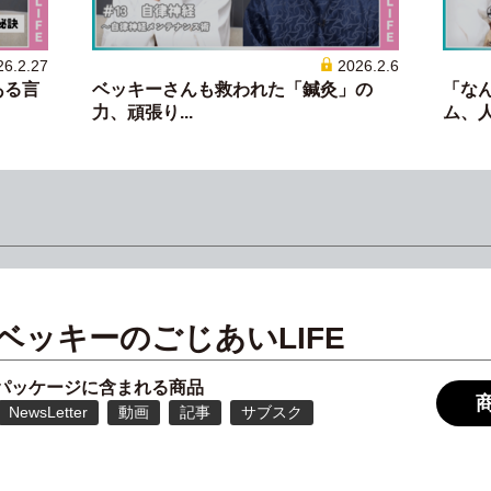
26.2.27
2026.2.6
ある言
ベッキーさんも救われた「鍼灸」の
「な
力、頑張り...
ム、人気
ベッキーのごじあいLIFE
パッケージに含まれる商品
NewsLetter
動画
記事
サブスク