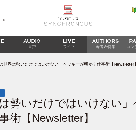
に。
IE
AUDIO
LIVE
AUTHORS
P
音声
ライブ
著者＆特集
コン
の世界は勢いだけではいけない」ベッキーが明かす仕事術【Newsletter
）
は勢いだけではいけない」
【Newsletter】