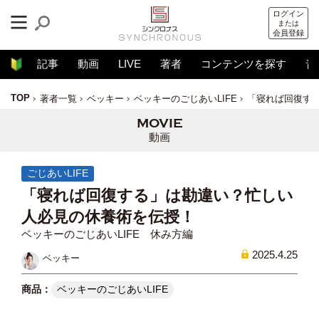
ログイン
または
会員登録
記事
動画
LIVE
著者
コンテンツを探す
音
TOP
著者一覧
ベッキー
ベッキーのごじあいLIFE
「寝れば回復す
動画
ごじあいLIFE
「寝れば回復する」は勘違い？忙しい
人必見の休養術を伝授！
ベッキーのごじあいLIFE 休み方編
2025.4.25
ベッキー
ベッキーのごじあいLIFE