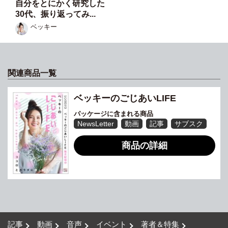
自分をとにかく研究した
30代、振り返ってみ...
ベッキー
関連商品一覧
ベッキーのごじあいLIFE
パッケージに含まれる商品
NewsLetter
動画
記事
サブスク
商品の詳細
記事
動画
音声
イベント
著者＆特集