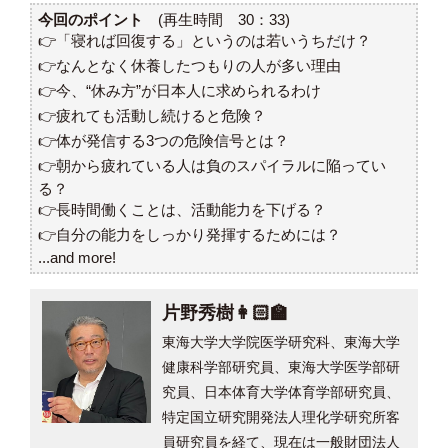
今回のポイント
(再生時間 30：33)
👉「寝れば回復する」というのは若いうちだけ？
👉なんとなく休養したつもりの人が多い理由
👉今、“休み方”が日本人に求められるわけ
👉疲れても活動し続けると危険？
👉体が発信する3つの危険信号とは？
👉朝から疲れている人は負のスパイラルに陥ってい
る？
👉長時間働くことは、活動能力を下げる？
👉自分の能力をしっかり発揮するためには？
...and more!
片野秀樹👩🏻‍🏫
東海大学大学院医学研究科、東海大学
健康科学部研究員、東海大学医学部研
究員、日本体育大学体育学部研究員、
特定国立研究開発法人理化学研究所客
員研究員を経て、現在は一般財団法人