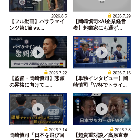
2026.8.5
2026.7.29
【フル動画】バサラマイ
【岡崎慎司×AI企業経営
ンツ第1節 vs....
者】起業家にも通ず...
2026.7.22
2026.7.15
【監督・岡崎慎司】悲願
【単独インタビュー】岡
の昇格に向けて......
崎慎司「W杯でトライ...
2026.7.14
2026.7.8
岡崎慎司「日本を飛び回
【超貴重対談／高原直泰