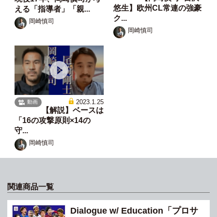
悠生】欧州CL常連の強豪
える「指導者」「親...
ク...
岡崎慎司
岡崎慎司
2023.1.25
動画
【解説】ベースは
「16の攻撃原則×14の
守...
岡崎慎司
関連商品一覧
Dialogue w/ Education「プロサ