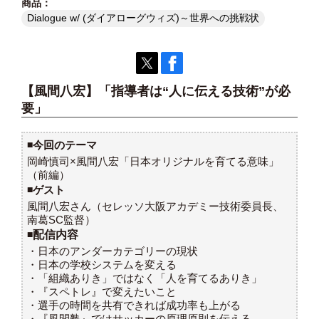
Dialogue w/ (ダイアローグウィズ)～世界への挑戦状
【風間八宏】「指導者は“人に伝える技術”が必
要」
◾️今回のテーマ
岡崎慎司×風間八宏「日本オリジナルを育てる意味」
（前編）
◾️
ゲスト
風間八宏さん（セレッソ大阪アカデミー技術委員長、
南葛SC監督）
◾️
配信内容
・日本のアンダーカテゴリーの現状
・日本の学校システムを変える
・「組織ありき」ではなく「人を育てるありき」
・『スペトレ』で変えたいこと
・選手の時間を共有できれば成功率も上がる
・『風間塾』ではサッカーの原理原則を伝える