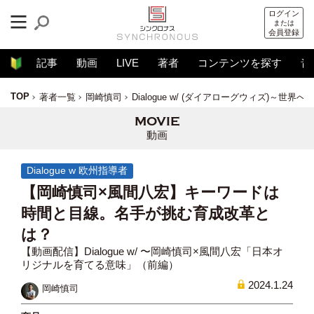
ログイン
または
会員登録
記事
動画
LIVE
著者
コンテンツを探す
音
TOP
著者一覧
岡崎慎司
Dialogue w/ (ダイアローグウィズ)～世界
動画
Dialogue w 欧州指導者
【岡崎慎司×風間八宏】キーワードは
時間と目線。名手が挑む育成改革と
は？
【動画配信】Dialogue w/ 〜岡崎慎司×風間八宏「日本オ
リジナルを育てる意味」（前編）
2024.1.24
岡崎慎司