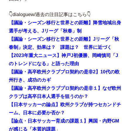
👇dialoguew/過去の注目記事はこちら👇
【議論・シーズン移行と世界との距離】降雪地域出身
選手が考える、Jリーグ「秋春」制
【議論・シーズン移行と世界との距離】Jリーグ「秋
春制」決定、効果は？ 課題は？ 世界に近づく
【2023年重大ニュース】神戸J初優勝、岡崎慎司「J
のトレンドになる」と語った理由
【議論・高卒欧州クラブプロ契約の是非2】10代の欧
州行き、成功のカギ
【議論・高卒欧州クラブプロ契約の是非１】なぜ欧州
クラブは高卒日本人選手を狙うのか？
【日本サッカーの論点】欧州クラブが持つセカンドチ
ーム、日本に必要か否か？
【論点・日本サッカー育成の課題１】興国・内野GM
が感じる「本質的課題
」