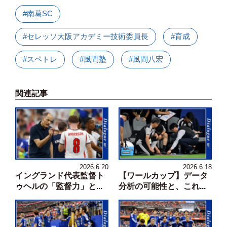
#南葛SC
#セレッソ大阪アカデミー技術委員長
#育成
#スペトレ
#風間塾
#風間八宏
関連記事
2026.6.20
2026.6.18
イングランド代表監督ト
【ワールカップ】データ
ゥヘルの「監督力」と...
分析の可能性と、これ...