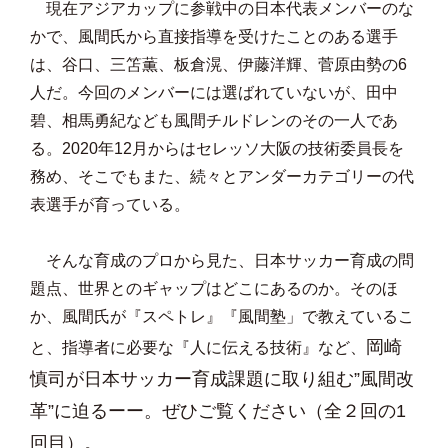
現在アジアカップに参戦中の日本代表メンバーのな
かで、風間氏から直接指導を受けたことのある選手
は、谷口、三笘薫、板倉滉、伊藤洋輝、菅原由勢の6
人だ。今回のメンバーには選ばれていないが、田中
碧、相馬勇紀なども風間チルドレンのその一人であ
る。2020年12月からはセレッソ大阪の技術委員長を
務め、そこでもまた、続々とアンダーカテゴリーの代
表選手が育っている。
そんな育成のプロから見た、日本サッカー育成の問
題点、世界とのギャップはどこにあるのか。そのほ
か、風間氏が『スペトレ』『風間塾」で教えているこ
岡崎
と、指導者に必要な『人に伝える技術』など、
慎司が日本サッカー育成課題に取り組む”風間改
革”に迫るーー。ぜひご覧ください（全２回の1
回目）。