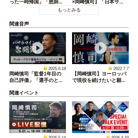
った一時帰国」「恩師...
×岡崎慎司】「日本サ...
もっとみる
関連音声
2025.6.18
2022.7.7
岡崎慎司「監督1年目の
【岡崎慎司】ヨーロッパ
自己評価」「選手のと...
で現役を続けたいと願...
関連イベント
2026.5.14
2026.4.10