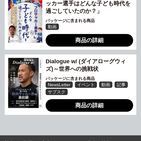
ッカー選手はどんな子ども時代を
過ごしていたのか？」
パッケージに含まれる商品
動画
商品の詳細
Dialogue w/ (ダイアローグウィ
ズ)～世界への挑戦状
パッケージに含まれる商品
NewsLetter
イベント
動画
記事
サブスク
商品の詳細