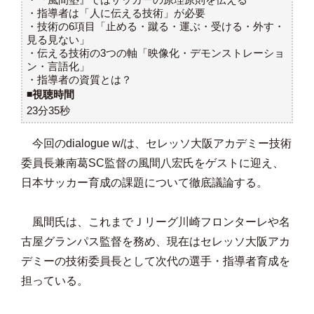
・指導者は「人に伝える技術」が必要
・技術の6項目「止める・蹴る・運ぶ・受ける・外す・
見る見ない」
・伝える技術の3つの軸「映像化・デモンストレーショ
ン・言語化」
・指導者の資質とは？
◾️
視聴時間
23分35秒
今回のdialogue w/は、セレッソ大阪アカデミー技術
委員長兼南葛SC監督の風間八宏氏をゲストに迎え、
日本サッカー育成の課題について徹底議論する。
風間氏は、これまでＪリーグ川崎フロンターレや名
古屋グランパス監督を務め、現在はセレッソ大阪アカ
デミーの技術委員長として次代の選手・指導者育成を
担っている。