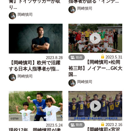
喬】ドイツサッカーが取
指導者が語る「インテ...
り...
岡崎慎司
岡崎慎司
2023.5.31
動画
2023.8.28
【岡崎慎司×松岡
【岡崎慎司】欧州で活躍
裕三郎】ノイアー…GK大
する日本人指導者が指...
国...
岡崎慎司
岡崎慎司
2023.2.16
動画
2023.5.24
【岡崎慎司×宮沢
現役17年、岡崎慎司が考