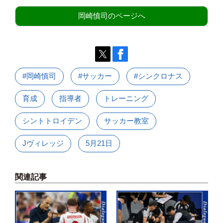
岡崎慎司のページへ
#岡崎慎司
#サッカー
#シンクロナス
育成
指導者
トレーニング
シントトロイデン
サッカー教室
Jヴィレッジ
5月21日
関連記事