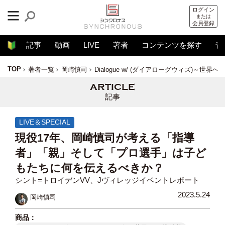
ログイン
または
会員登録
記事
動画
LIVE
著者
コンテンツを探す
音
TOP
著者一覧
岡崎慎司
Dialogue w/ (ダイアローグウィズ)～世界
記事
LIVE＆SPECIAL
現役17年、岡崎慎司が考える「指導
者」「親」そして「プロ選手」は子ど
もたちに何を伝えるべきか？
シント=トロイデンVV、Jヴィレッジイベントレポート
2023.5.24
岡崎慎司