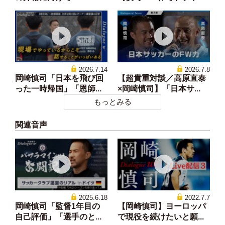
2026.7.14
2026.7.8
岡崎慎司「日本を飛び回
【超貴重対談／高原直泰
った一時帰国」「恩師...
×岡崎慎司】「日本サ...
もっとみる
関連音声
2025.6.18
2022.7.7
岡崎慎司「監督1年目の
【岡崎慎司】ヨーロッパ
自己評価」「選手のと...
で現役を続けたいと願...