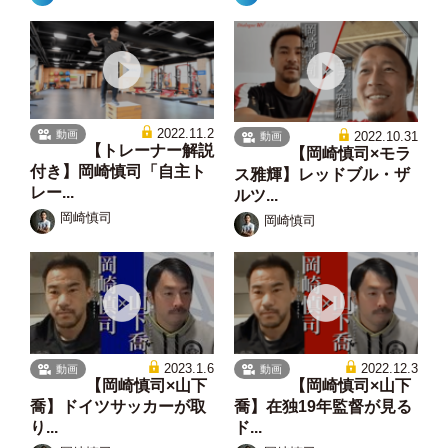
2022.11.2
動画
2022.10.31
動画
【トレーナー解説
【岡崎慎司×モラ
付き】岡崎慎司「自主ト
ス雅輝】レッドブル・ザ
レー...
ルツ...
岡崎慎司
岡崎慎司
2023.1.6
2022.12.3
動画
動画
【岡崎慎司×山下
【岡崎慎司×山下
喬】ドイツサッカーが取
喬】在独19年監督が見る
り...
ド...