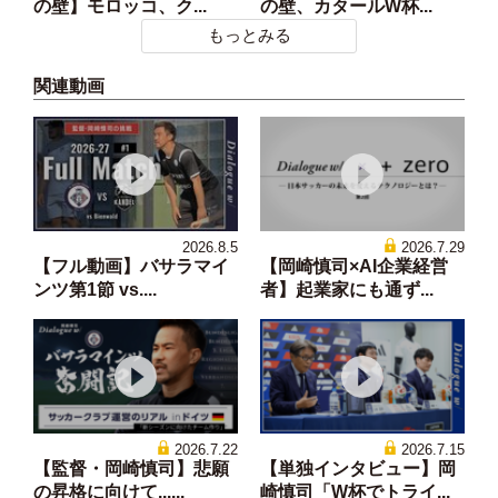
の壁】モロッコ、ク...
の壁、カタールW杯...
もっとみる
関連動画
2026.8.5
2026.7.29
【フル動画】バサラマイ
【岡崎慎司×AI企業経営
ンツ第1節 vs....
者】起業家にも通ず...
2026.7.22
2026.7.15
【監督・岡崎慎司】悲願
【単独インタビュー】岡
の昇格に向けて......
崎慎司「W杯でトライ...