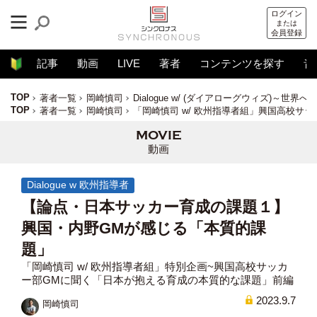
ログイン
または
会員登録
記事
動画
LIVE
著者
コンテンツを探す
音
TOP
著者一覧
岡崎慎司
Dialogue w/ (ダイアローグウィズ)～世界
TOP
著者一覧
岡崎慎司
「岡崎慎司 w/ 欧州指導者組」興国高校サ
動画
Dialogue w 欧州指導者
【論点・日本サッカー育成の課題１】
興国・内野GMが感じる「本質的課
題」
「岡崎慎司 w/ 欧州指導者組」特別企画~興国高校サッカ
ー部GMに聞く「日本が抱える育成の本質的な課題」前編
2023.9.7
岡崎慎司