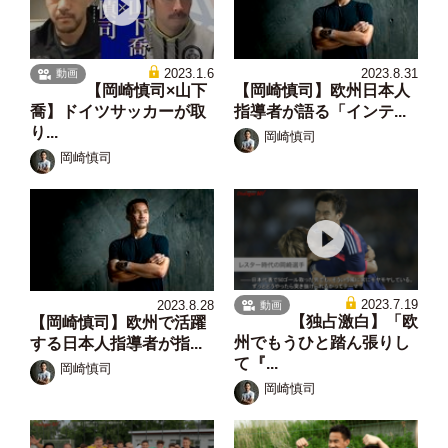
2023.1.6
2023.8.31
動画
【岡崎慎司×山下
【岡崎慎司】欧州日本人
喬】ドイツサッカーが取
指導者が語る「インテ...
り...
岡崎慎司
岡崎慎司
2023.7.19
2023.8.28
動画
【独占激白】「欧
【岡崎慎司】欧州で活躍
州でもうひと踏ん張りし
する日本人指導者が指...
て『...
岡崎慎司
岡崎慎司