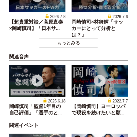
2026.7.8
2026.7.6
【超貴重対談／高原直泰
岡崎慎司×林舞輝「サッ
×岡崎慎司】「日本サ...
カーにとって分析と
は？」
もっとみる
関連音声
2025.6.18
2022.7.7
岡崎慎司「監督1年目の
【岡崎慎司】ヨーロッパ
自己評価」「選手のと...
で現役を続けたいと願...
関連イベント