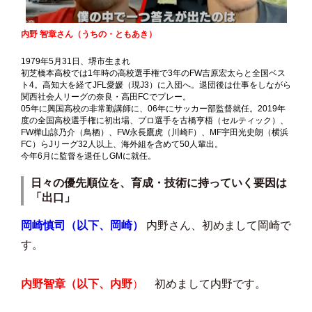
内野 智章さん（うちの・ともあき）
1979年5月31日、堺市生まれ
初芝橋本高校では1年時の高校選手権で3年のFW吉原宏太らと全国ベス
ト4。高知大を経てJFL愛媛（現J3）に入団へ。退団後は仕事をしながら
関西社会人リーグの奈良・高田FCでプレー。
05年に興国高校の非常勤講師に、06年にサッカー部監督就任。2019年
度の全国高校選手権に初出場、プロ選手を古橋亨梧（セルティック）、
FW樺山諒乃介（鳥栖）、FW永長鷹虎（川崎F）、MF宇田光史朗（横浜
FC）らJリーグ32人以上、海外組を含めて50人輩出。
今年6月に監督を退任しGMに就任。
日々の優先順位を、育成・技術に持っていく要因は
「出口」
岡崎慎司（以下、岡崎）
内野さん、初めまして岡崎で
す。
内野智章（以下、内野
）
初めまして内野です。