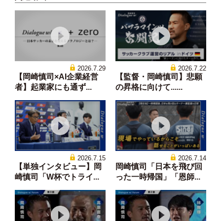
2026.7.29
2026.7.22
【岡崎慎司×AI企業経営
【監督・岡崎慎司】悲願
者】起業家にも通ず...
の昇格に向けて......
2026.7.15
2026.7.14
【単独インタビュー】岡
岡崎慎司「日本を飛び回
崎慎司「W杯でトライ...
った一時帰国」「恩師...