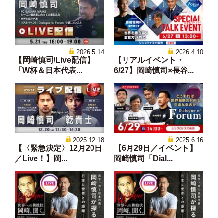
2026.5.14
2026.4.10
【岡崎慎司/Live配信】
【リアルイベント・
「W杯＆日本代表...
6/27】岡崎慎司×長谷...
2025.12.18
2025.6.16
【〈緊急決定〉12月20日
【6月29日／イベント】
／Live！】岡...
岡崎慎司「Dial...