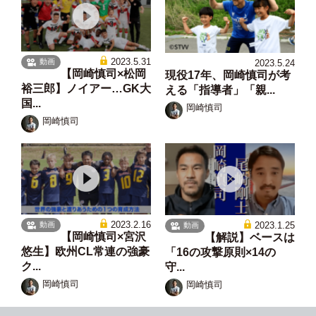
2023.5.31
動画
2023.5.24
【岡崎慎司×松岡
現役17年、岡崎慎司が考
裕三郎】ノイアー…GK大
える「指導者」「親...
国...
岡崎慎司
岡崎慎司
2023.2.16
2023.1.25
動画
動画
【岡崎慎司×宮沢
【解説】ベースは
悠生】欧州CL常連の強豪
「16の攻撃原則×14の
ク...
守...
岡崎慎司
岡崎慎司