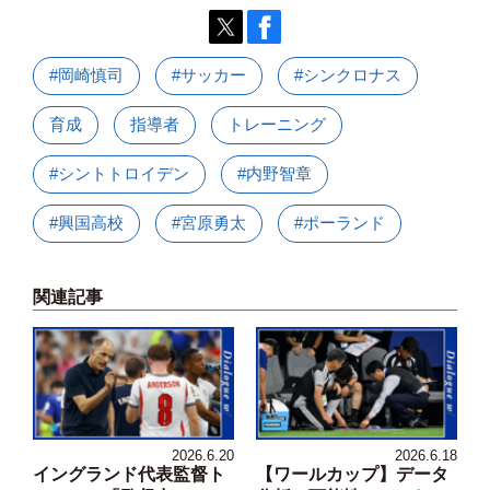
#岡崎慎司
#サッカー
#シンクロナス
育成
指導者
トレーニング
#シントトロイデン
#内野智章
#興国高校
#宮原勇太
#ポーランド
関連記事
2026.6.20
2026.6.18
イングランド代表監督ト
【ワールカップ】データ