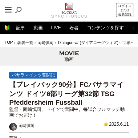
ログイン
または
会員登録
記事
動画
LIVE
著者
コンテンツを探す
音
TOP
著者一覧
岡崎慎司
Dialogue w/ (ダイアローグウィズ)～世界
動画
バサラマインツ奮闘記
【プレイバック90分】FCバサラマイ
ンツ ドイツ6部リーグ第32節 TSG
Pfeddersheim Fussball
監督・岡崎慎司、ドイツで奮闘中。毎試合フルマッチ動
画でお届け！
2025.6.11
岡崎慎司