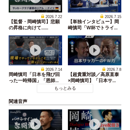
2026.7.22
2026.7.15
【監督・岡崎慎司】悲願
【単独インタビュー】岡
の昇格に向けて......
崎慎司「W杯でトライ...
2026.7.14
2026.7.8
岡崎慎司「日本を飛び回
【超貴重対談／高原直泰
った一時帰国」「恩師...
×岡崎慎司】「日本サ...
もっとみる
関連音声