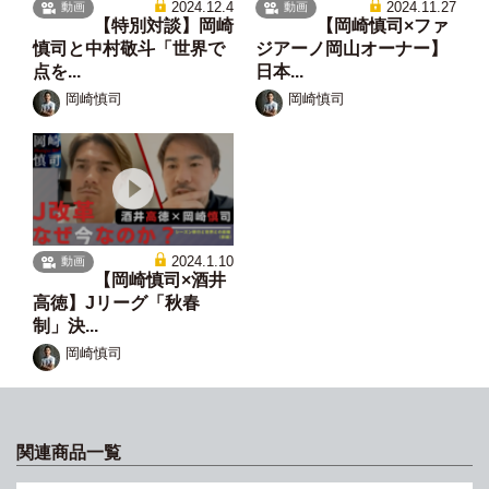
2024.12.4
2024.11.27
動画
動画
【特別対談】岡崎
【岡崎慎司×ファ
慎司と中村敬斗「世界で
ジアーノ岡山オーナー】
点を...
日本...
岡崎慎司
岡崎慎司
2024.1.10
動画
【岡崎慎司×酒井
高徳】Jリーグ「秋春
制」決...
岡崎慎司
関連商品一覧