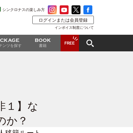
シンクロナスの楽しみ方
ログインまたは会員登録
インボイス制度について
ACKAGE
BOOK
FREE
テンツを探す
書籍
非１】な
のか？
日本人移籍ルート