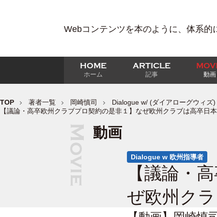
Webコンテンツを本のように、体系的
HOME
ARTICLE
MOV
ホーム
記事
動画
TOP
著者一覧
岡崎慎司
Dialogue w/ (ダイアローグウ
【議論・高卒欧州クラブプロ契約の是非１】なぜ欧州クラブは高卒日本
動画
Dialogue w 欧州指導者
【議論・高
ぜ欧州クラ
【動画】岡崎慎司D