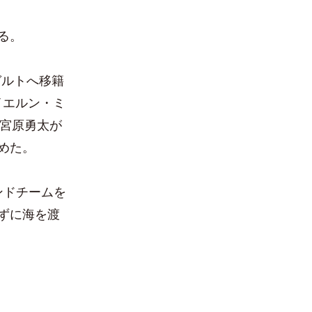
る。
ガルトへ移籍
イエルン・ミ
、宮原勇太が
めた。
ンドチームを
ずに海を渡