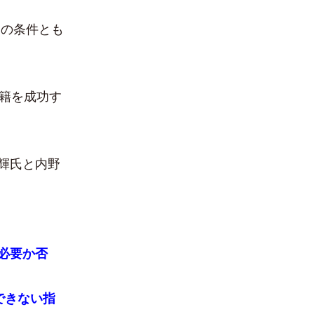
の条件とも
籍を成功す
輝氏と内野
必要か否
できない指