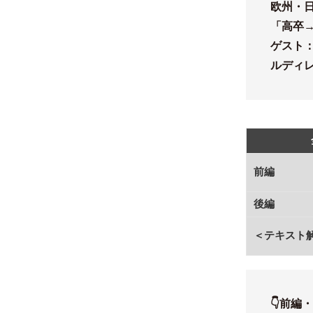
欧州・
「高卒
ゲスト：
ルディ
前編
後編
＜テキスト
👇前編