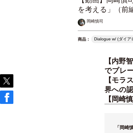
を考える」（前
岡崎慎司
Dialogue w/ 
【内野智
でプレ
【モラス
界への
【岡崎
「岡崎慎