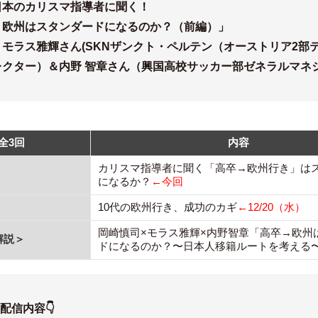
日本のカリスマ指導者に聞く！
→欧州はスタンダードになるのか？（前編）」
モラス雅輝さん(SKNザンクト・ペルテン（オーストリア2部
レクター）＆内野 智章さん（興国高校サッカー部ゼネラルマネ
全3回
内容
カリスマ指導者に聞く「高卒→欧州行き」は
になるか？
←今回
10代の欧州行き、成功のカギ
←12/20（水）
岡崎慎司×モラス雅輝×内野智章「高卒→欧州
解説＞
ドになるのか？〜日本人移籍ルートを考える
・配信内容👇