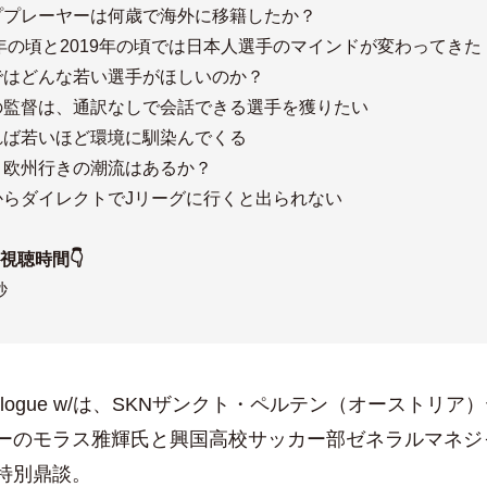
ププレーヤーは何歳で海外に移籍したか？
9年の頃と2019年の頃では日本人選手のマインドが変わってきた
ではどんな若い選手がほしいのか？
の監督は、通訳なしで会話できる選手を獲りたい
れば若いほど環境に馴染んでくる
→欧州行きの潮流はあるか？
からダイレクトでJリーグに行くと出られない
・視聴時間👇
秒
logue w/は、SKNザンクト・ペルテン（オーストリア
ーのモラス雅輝氏と興国高校サッカー部ゼネラルマネジ
特別鼎談。