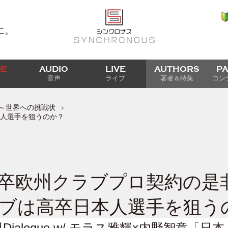
に。
IE
AUDIO
LIVE
AUTHORS
P
音声
ライブ
著者＆特集
コン
ィズ)～世界への挑戦状
人選手を狙うのか？
卒欧州クラブプロ契約の是
ブは高卒日本人選手を狙う
ialogue w/ モラス雅輝×内野智章「