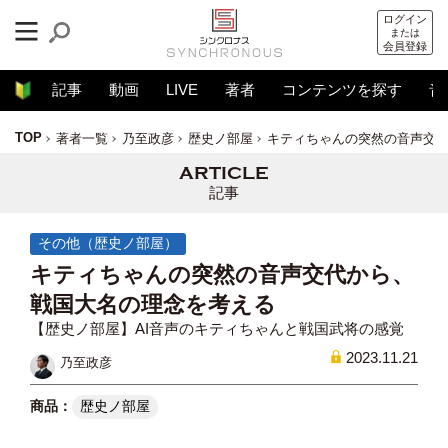
ログイン
または
会員登録
記事
動画
LIVE
著者
コンテンツを探す
音
TOP
著者一覧
乃至政彦
歴史ノ部屋
キティちゃんの突然の音声交
記事
その他（歴史ノ部屋）
キティちゃんの突然の音声交代から、
戦国大名の理念を考える
【歴史ノ部屋】AI音声のキティちゃんと戦国武将の感覚
2023.11.21
乃至政彦
歴史ノ部屋