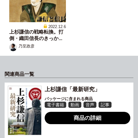
2022.12.6
上杉謙信の戦略転換。打
倒・織田信長のきっか...
乃至政彦
関連商品一覧
上杉謙信「最新研究」
パッケージに含まれる商品
電子書籍
動画
音声
記事
商品の詳細