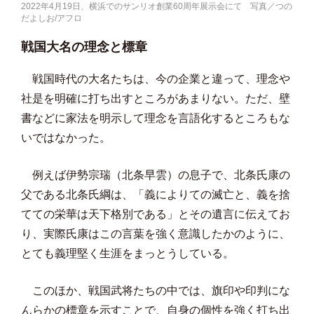
2022年4月19日、横浜でのサンリオ創業60周年展示会にて 写真／つの
だよしお/アフロ
戦国大名の理念と標章
戦国時代の大名たちは、今の企業と違って、理念や
社是を明確に打ち出すところがあまりない。ただ、壁
書などに家法を明示して理念を言語化するところもな
いではなかった。
例えば伊勢宗瑞（北条早雲）の息子で、北条氏康の
父である北条氏綱は、「義によりての滅亡と、義を捨
てての栄華は天下格別である」とその遺言に伝えてお
り、実際氏康はこの言葉を強く意識したかのように、
とても義理堅く生涯をまっとうしている。
このほか、戦国武将たちの中では、旗印や印判にな
んらかの標章を示すことで、自身の個性を強く打ち出