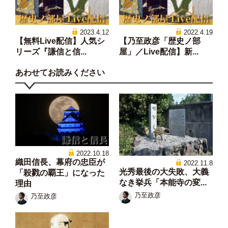
2023.4.12
2022.4.19
【無料Live配信】人気シ
【乃至政彦「歴史ノ部
リーズ『謙信と信...
屋」／Live配信】新...
あわせてお読みください
2022.10.18
織田信長、幕府の忠臣が
2022.11.8
光秀最後の大失敗、大義
「殺戮の覇王」になった
なき挙兵「本能寺の変...
理由
乃至政彦
乃至政彦