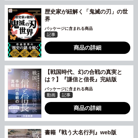
歴史家が紐解く「鬼滅の刃」の世
界
パッケージに含まれる商品
記事
商品の詳細
【戦国時代、幻の合戦の真実と
は？】『謙信と信長』完結版
パッケージに含まれる商品
動画
記事
商品の詳細
書籍『戦う大名行列』web版