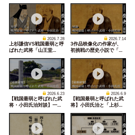
2026.7.28
2026.7.14
上杉謙信VS戦国最弱と呼
3作品映像化の作家が、
ばれた武将「山王堂...
初挑戦の歴史小説で「...
2026.6.23
2026.6.9
【戦国最弱と呼ばれた武
【戦国最弱と呼ばれた武
将・小田氏治対談】一...
将】小田氏治と「上杉...