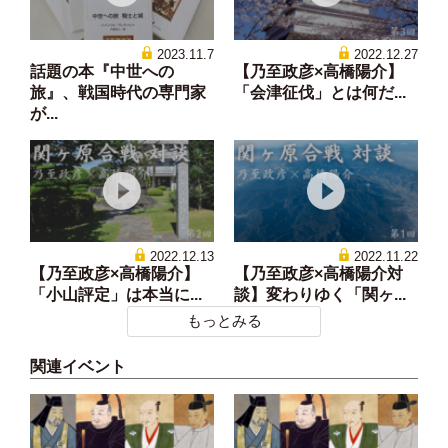
2023.11.7
2022.12.27
話題の本『中世への
【乃至政彦×高橋陽介】
旅』、戦国時代の専門家
「会津征伐」とは何だ...
が...
2022.12.13
2022.11.22
【乃至政彦×高橋陽介】
【乃至政彦×高橋陽介対
「小山評定」は本当に...
談】変わりゆく「関ヶ...
もっとみる
関連イベント