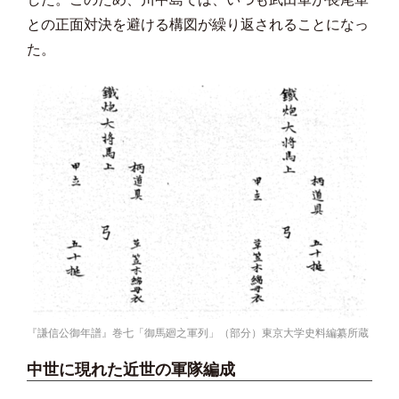
との正面対決を避ける構図が繰り返されることになっ
た。
『謙信公御年譜』巻七「御馬廻之軍列」（部分）東京大学史料編纂所蔵
中世に現れた近世の軍隊編成