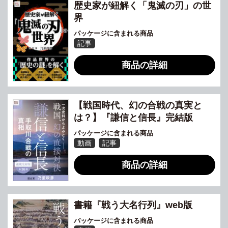
歴史家が紐解く「鬼滅の刃」の世
界
パッケージに含まれる商品
記事
商品の詳細
【戦国時代、幻の合戦の真実と
は？】『謙信と信長』完結版
パッケージに含まれる商品
動画
記事
商品の詳細
書籍『戦う大名行列』web版
パッケージに含まれる商品