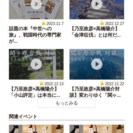
2023.11.7
2022.12.27
話題の本『中世への
【乃至政彦×高橋陽介】
旅』、戦国時代の専門家
「会津征伐」とは何だ...
が...
2022.12.13
2022.11.22
【乃至政彦×高橋陽介】
【乃至政彦×高橋陽介対
「小山評定」は本当に...
談】変わりゆく「関ヶ...
もっとみる
関連イベント