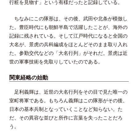
行粧を見物す」という有様だったと記録している。
ちなみにこの隊形は、その後、武田や北条が模倣し
た。
豊臣時代にも朝鮮半島で活躍したことが、
海外の
記録に残されている。
そして江戸時代になると全国の
大名が、
景虎の兵科編成をほとんどそのまま取り入れ
た。参勤交代などの「
大名行列」がそれだ。景虎は近
世の軍事技術を先取りしていたのである。
関東経略の始動
足利義輝は、
近世の大名行列をその目で見た唯一の
室町将軍である。
もちろん義輝はこの隊形がその後、
日本の基本兵制となっていくことなど知らない。た
だ、
その異容な並びと所作に言葉を失ったことだろ
う。