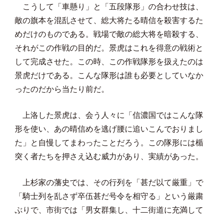
こうして「車懸り」と「五段隊形」の合わせ技は、
敵の旗本を混乱させて、総大将たる晴信を殺害するた
めだけのものである。戦場で敵の総大将を暗殺する、
それがこの作戦の目的だ。景虎はこれを得意の戦術と
して完成させた。この時、この作戦隊形を扱えたのは
景虎だけである。こんな隊形は誰も必要としていなか
ったのだから当たり前だ。
上洛した景虎は、会う人々に「信濃国ではこんな隊
形を使い、あの晴信めを逃げ腰に追いこんでおりまし
た」と自慢してまわったことだろう。この隊形には楯
突く者たちを押さえ込む威力があり、実績があった。
上杉家の藩史では、その行列を「甚だ以て厳重」で
「騎士列を乱さず卒伍甚だ号令を相守る」という厳粛
ぶりで、市街では「男女群集し、十二街道に充満して