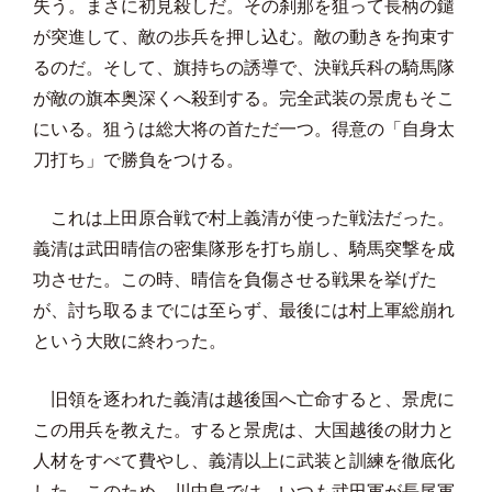
失う。まさに初見殺しだ。その刹那を狙って長柄の鑓
が突進して、敵の歩兵を押し込む。敵の動きを拘束す
るのだ。そして、旗持ちの誘導で、決戦兵科の騎馬隊
が敵の旗本奥深くへ殺到する。完全武装の景虎もそこ
にいる。狙うは総大将の首ただ一つ。得意の「自身太
刀打ち」で勝負をつける。
これは上田原合戦で村上義清が使った戦法だった。
義清は武田晴信の密集隊形を打ち崩し、騎馬突撃を成
功させた。この時、晴信を負傷させる戦果を挙げた
が、討ち取るまでには至らず、最後には村上軍総崩れ
という大敗に終わった。
旧領を逐われた義清は越後国へ亡命すると、景虎に
この用兵を教えた。すると景虎は、大国越後の財力と
人材をすべて費やし、義清以上に武装と訓練を徹底化
した。このため、川中島では、いつも武田軍が長尾軍