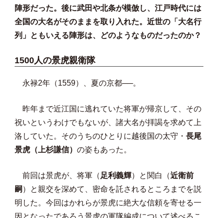
陣形だった。後に武田や北条が模倣し、江戸時代には
全国の大名がそのままを取り入れた。近世の「大名行
列」ともいえる陣形は、どのようなものだったのか？
1500人の景虎親衛隊
永禄2年（1559）、夏の京都──。
昨年まで近江国に逃れていた将軍が帰京して、その
祝いというわけでもないが、諸大名が拝謁を求めて上
洛していた。そのうちのひとりに越後国の太守・
長尾
景虎（上杉謙信）
の姿もあった。
前回は景虎が、将軍（
足利義輝
）と関白（
近衛前
嗣
）と親交を深めて、密命を託されるところまでを説
明した。今回はかれらが景虎に絶大な信頼を寄せる一
因となったであろう景虎の軍隊編成について述べるこ