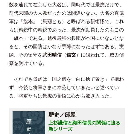
数を連れて在京した大名は、同時代では景虎だけで、
前代未聞の大人数だったのは間違いない。大名の直属
軍は「旗本」（馬廻とも）と呼ばれる親衛隊で、これ
らは精鋭中の精鋭であった。景虎が動員したのもこの
「旗本」である。越後最強の兵団が本国にいないとな
ると、その国防はかなり手薄になったはずである。実
際、その留守を
武田晴信
（
信玄
）に狙われて、威力偵
察を受けている。
それでも景虎は「国之儀を一向に捨て置き」て構わ
ず、
今後も将軍さまに奉公していきたいと述べてい
る。将軍たちは景虎の覚悟に心から驚き入った。
歴史ノ部屋
上杉謙信と織田信長の関係に迫る
新シリーズ