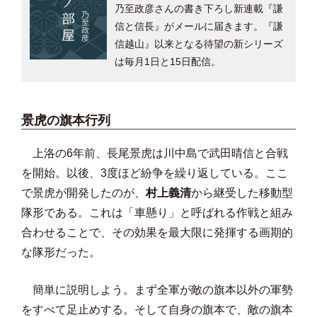
乃至政彦さんの書き下ろし新連載『謙
信と信長』がメールに届きます。『謙
信越山』以来となる待望の新シリーズ
は毎月1日と15日配信。
景虎の旗本行列
上洛の6年前、長尾景虎は川中島で武田晴信と合戦
を開始。以後、3度ほど紛争を繰り返している。ここ
で景虎が開発したのが、
村上義清
から継受した移動型
隊形である。これは「車懸り」と呼ばれる作戦と組み
合わせることで、その効果を最大限に発揮する画期的
な隊形だった。
簡単に説明しよう。まず全軍が敵の旗本以外の軍勢
をすべて足止めする。そして自身の旗本で、敵の旗本