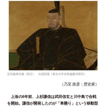
足利義輝肖像（部分） 光源院蔵（東京大学史料編纂所模写）
（乃至 政彦：歴史家）
上洛の6年前、上杉謙信は武田信玄と川中島で合戦
を開始。謙信が開発したのが「車懸り」という移動型