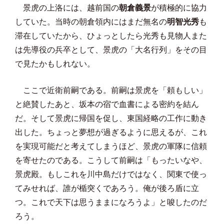
景虎の上洛には、越前国の
朝倉義景
が積極的に協力
していた。当時の朝倉領内にはまだ無名の
明智光秀
も
滞在していたから、ひょっとしたら光秀も見物人また
は先導役の兵卒として、景虎の「大名行列」をその目
で見たかもしれない。
ここで近衛前嗣である。前嗣は景虎を「頼もしい」
と絶賛したあと、坂本の宿で血書による密約を結ん
だ。そして景虎に帰国を促し、東国経略の工作に動き
出した。ちょっと夢想が過ぎるように思えるが、
これ
を実現可能だと考えてしまうほど、景虎の軍隊に信頼
を寄せたのである。こうして前嗣は「もったいなや、
景虎殿。もしこれを川中島だけではなく、関東で使っ
てみせれば、誰が楯突くであろう。俺が後ろ盾に立
つ。これで天下は思うままになろうよ」と唆したのだ
ろう。