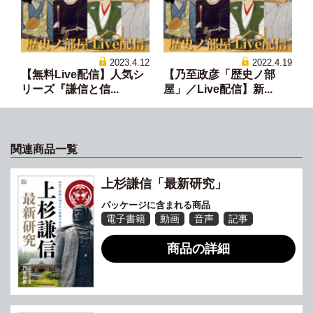
2023.4.12
2022.4.19
【無料Live配信】人気シ
【乃至政彦「歴史ノ部
リーズ『謙信と信...
屋」／Live配信】新...
関連商品一覧
上杉謙信「最新研究」
パッケージに含まれる商品
電子書籍
動画
音声
記事
商品の詳細