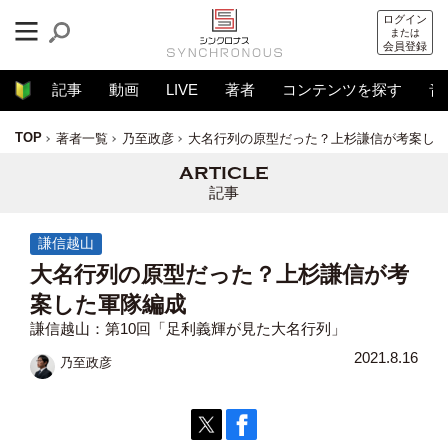
ログイン
または
会員登録
記事
動画
LIVE
著者
コンテンツを探す
音
TOP
著者一覧
乃至政彦
大名行列の原型だった？上杉謙信が考案した
記事
謙信越山
大名行列の原型だった？上杉謙信が考
案した軍隊編成
謙信越山：第10回「足利義輝が見た大名行列」
2021.8.16
乃至政彦