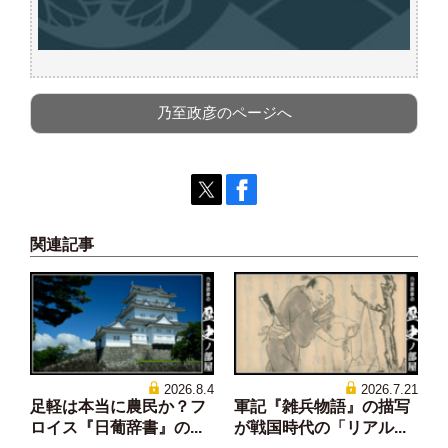
乃至政彦のページへ
関連記事
2026.8.4
2026.7.21
足軽は本当に農民か？フ
軍記『雑兵物語』の描写
ロイス『日葡辞書』の...
が戦国時代の「リアル...