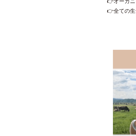
👉オーガ
👉全ての生