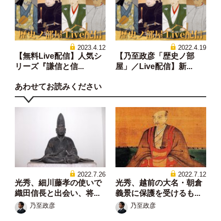
2023.4.12
2022.4.19
【無料Live配信】人気シ
【乃至政彦「歴史ノ部
リーズ『謙信と信...
屋」／Live配信】新...
あわせてお読みください
2022.7.26
2022.7.12
光秀、細川藤孝の使いで
光秀、越前の大名・朝倉
織田信長と出会い、将...
義景に保護を受けるも...
乃至政彦
乃至政彦