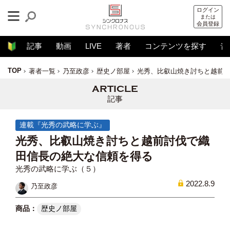
ログイン
または
会員登録
記事
動画
LIVE
著者
コンテンツを探す
音
TOP
著者一覧
乃至政彦
歴史ノ部屋
光秀、比叡山焼き討ちと越前
記事
連載『光秀の武略に学ぶ』
光秀、比叡山焼き討ちと越前討伐で織
田信長の絶大な信頼を得る
光秀の武略に学ぶ（５）
2022.8.9
乃至政彦
歴史ノ部屋