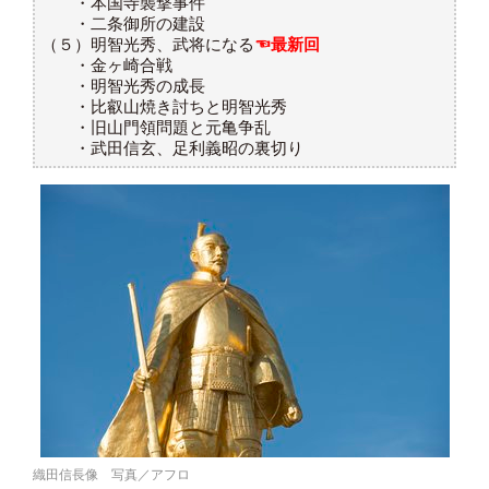
・本国寺襲撃事件
・二条御所の建設
（５）明智光秀、武将になる
☜最新回
・金ヶ崎合戦
・明智光秀の成長
・比叡山焼き討ちと明智光秀
・旧山門領問題と元亀争乱
・武田信玄、足利義昭の裏切り
織田信長像 写真／アフロ