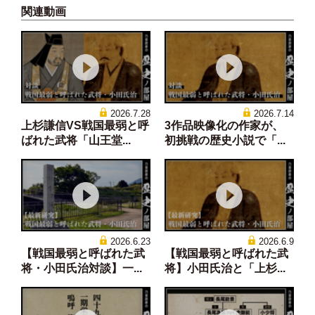
関連動画
2026.7.28
2026.7.14
上杉謙信VS戦国最弱と呼
3作品映像化の作家が、
ばれた武将「山王堂...
初挑戦の歴史小説で「...
2026.6.23
2026.6.9
【戦国最弱と呼ばれた武
【戦国最弱と呼ばれた武
将・小田氏治対談】一...
将】小田氏治と「上杉...