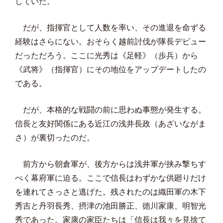
していた。
だが、指揮官として人数を率い、その進退を命ずる
経験はさらにない。おそらく越前討伐が隊長デビュー
だっただろう。ここに光秀は《足軽》（歩兵）から
《武将》（指揮官）にその地位をアップデートしたの
である。
だが、本格的な戦闘の前に思わぬ事態が発生する。
信長と友好関係にある近江の浅井長政（あざいながま
さ）が裏切ったのだ。
前方から朝倉軍が、後方からは浅井軍が挟み撃ちす
べく幕府軍に迫る。ここで信長はわずかな供廻りだけ
を連れてさっさと逃げた。残されたのは織田軍の木下
秀吉と丹羽長秀、摂津の池田勝正、徳川家康、明智光
秀であった。家康の家臣たちは「信長は我々を見捨て