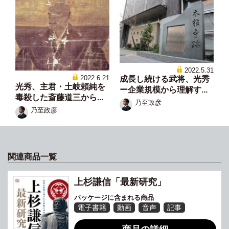
2022.5.31
2022.6.21
成長し続ける武将、光秀
光秀、主君・土岐頼純を
ー企業規模から理解す...
毒殺した斎藤道三から...
乃至政彦
乃至政彦
関連商品一覧
上杉謙信「最新研究」
パッケージに含まれる商品
電子書籍
動画
音声
記事