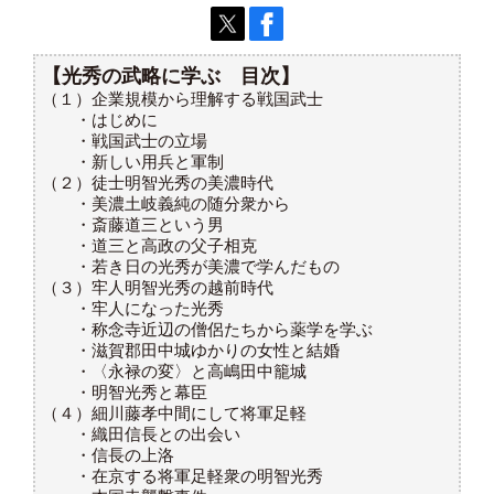
【光秀の武略に学ぶ 目次】
（１）企業規模から理解する戦国武士
・はじめに
・戦国武士の立場
・新しい用兵と軍制
（２）徒士明智光秀の美濃時代
・美濃土岐義純の随分衆から
・斎藤道三という男
・道三と高政の父子相克
・若き日の光秀が美濃で学んだもの
（３）牢人明智光秀の越前時代
・牢人になった光秀
・称念寺近辺の僧侶たちから薬学を学ぶ
・滋賀郡田中城ゆかりの女性と結婚
・〈永禄の変〉と高嶋田中籠城
・明智光秀と幕臣
（４）細川藤孝中間にして将軍足軽
・織田信長との出会い
・信長の上洛
・在京する将軍足軽衆の明智光秀