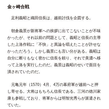
金ヶ崎合戦
足利義昭と織田信長は、越前討伐を企図する。
朝倉義景が新将軍への挨拶に出てこないことが不味
かったが、それ以前の問題として、義昭と信長の主導
した上洛作戦に「不快」と異論を唱えたことが許せな
かっただろう。しかし義景にも言い分がある。義昭は
自分に断りもなく密かに信長を頼り、それで美濃へ移
って上洛を実行したのだ。義景は義昭のせいで面目を
潰されていたのだ。
元亀元年（1570）4月、4万の幕府軍が越前へと押
し寄せる。大将はもちろん信長である。三河の徳川家
康も参戦しており、将軍からは明智光秀らが派遣され
ていた。