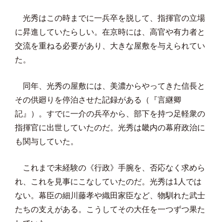
光秀はこの時までに一兵卒を脱して、指揮官の立場
に昇進していたらしい。在京時には、高官や有力者と
交流を重ねる必要があり、大きな屋敷を与えられてい
た。
同年、光秀の屋敷には、美濃からやってきた信長と
その供廻りを停泊させた記録がある（『言継卿
記』）。すでに一介の兵卒から、部下を持つ足軽衆の
指揮官に出世していたのだ。光秀は畿内の幕府政治に
も関与していた。
これまで未経験の《行政》手腕を、否応なく求めら
れ、これを見事にこなしていたのだ。光秀は1人では
ない。幕臣の細川藤孝や織田家臣など、物馴れた武士
たちの支えがある。こうしてその大任を一つずつ果た