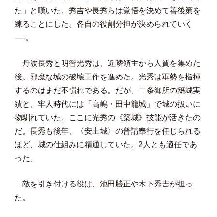
た」と嘆いた。秀吉や長秀らは覚悟を決めて善後策を
練ることにした。各自の役割分担が決められていく
──。
丹波長秀と明智光秀は、近隣領主から人質を集めた
後、邪魔な城の破壊工作を進めた。光秀は軍勢を指揮
するのはまだ不慣れである。だが、二条御所の築城実
績と、牢人時代には「高嶋・田中籠城」で城の扱いに
物馴れていた。ここに光秀の《築城》技能が活きたの
だ。長秀も後年、〈安土城〉の普請奉行を任じられる
ほど、城の仕組みに精通していた。2人とも適任であ
った。
敵を引き付ける役は、池田勝正や木下秀吉が担っ
た。