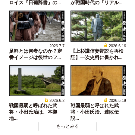
ロイス『日葡辞書』の...
が戦国時代の「リアル...
2026.7.7
2026.6.16
足軽とは何者なのか？定
【上杉謙信妻帯説を再検
番イメージは後世のフ...
証】一次史料に書かれ...
2026.6.2
2026.5.19
戦国最弱と呼ばれた武
戦国最弱と呼ばれた武
将・小田氏治は、本拠
将・小田氏治、連敗伝
地...
説...
もっとみる