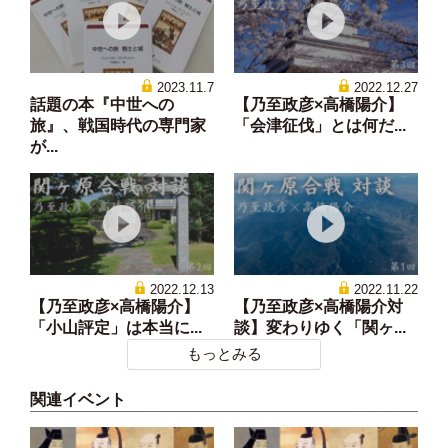
2023.11.7
2022.12.27
話題の本『中世への
【乃至政彦×高橋陽介】
旅』、戦国時代の専門家
「会津征伐」とは何だ...
が...
2022.12.13
2022.11.22
【乃至政彦×高橋陽介】
【乃至政彦×高橋陽介対
「小山評定」は本当に...
談】変わりゆく「関ヶ...
もっとみる
関連イベント