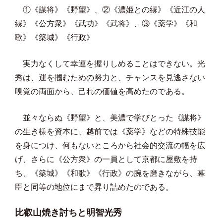
①《謀将》《野望》、②《濃姫との縁》《近江の人
縁》《公方衆》《武功》《武将》、③《薬学》《和
歌》《築城》《行政》
実力なくして幸運を握りしめることはできない。光
秀は、運を摑むための努力と、チャンスを見逃さない
嗅覚の両面から、己れの価値を高めたのである。
並々ならぬ《野望》と、美濃で学びとった《謀将》
の生き様を資本に、越前では《薬学》などの特殊技能
を身につけ、何もないところから社会的交流の幅を広
げ、さらに《公方衆》の一員として京都に屋敷を持
ち、《築城》《和歌》《行政》の腕を磨きながら、幕
臣と同等の地位にまで昇り詰めたのである。
比叡山焼き討ちと明智光秀