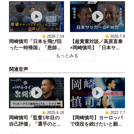
2026.7.14
2026.7.8
岡崎慎司「日本を飛び回
【超貴重対談／高原直泰
った一時帰国」「恩師...
×岡崎慎司】「日本サ...
もっとみる
関連音声
2025.6.18
2022.7.7
岡崎慎司「監督1年目の
【岡崎慎司】ヨーロッパ
自己評価」「選手のと...
で現役を続けたいと願...