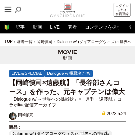
ログイン
または
会員登録
記事
動画
LIVE
著者
コンテンツを探す
音
TOP
著者一覧
岡崎慎司
Dialogue w/ (ダイアローグウィズ)～世界
動画
LIVE＆SPECIAL
Dialogue w 挑戦者たち
【岡崎慎司×遠藤航】「長谷部さんコ
ース」を作った、元キャプテンは偉大
「Dialogue w/ ～世界への挑戦状」×「月刊・遠藤航」コ
ラボlive配信アーカイブ
2022.5.24
岡崎慎司
Dialogue w/ (ダイアローグウィズ)～世界への挑戦状