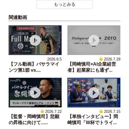
もっとみる
関連動画
2026.8.5
2026.7.29
【フル動画】バサラマイ
【岡崎慎司×AI企業経営
ンツ第1節 vs....
者】起業家にも通ず...
2026.7.22
2026.7.15
【監督・岡崎慎司】悲願
【単独インタビュー】岡
の昇格に向けて......
崎慎司「W杯でトライ...