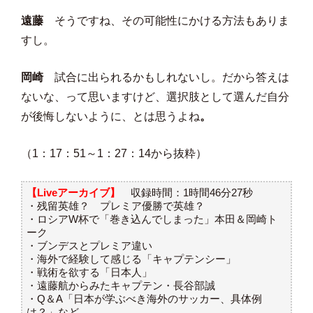
遠藤
そうですね、その可能性にかける方法もありま
すし。
岡崎
試合に出られるかもしれないし。だから答えは
ないな、って思いますけど、選択肢として選んだ自分
が後悔しないように、とは思うよね
。
（1：17：51～1：27：14から抜粋）
【Liveアーカイブ】
収録時間：1時間46分27秒
・残留英雄？ プレミア優勝で英雄？
・ロシアW杯で「巻き込んでしまった」本田＆岡崎ト
ーク
・ブンデスとプレミア違い
・海外で経験して感じる「キャプテンシー」
・戦術を欲する「日本人」
・遠藤航からみたキャプテン・長谷部誠
・Q＆A「日本が学ぶべき海外のサッカー、具体例
は？」など