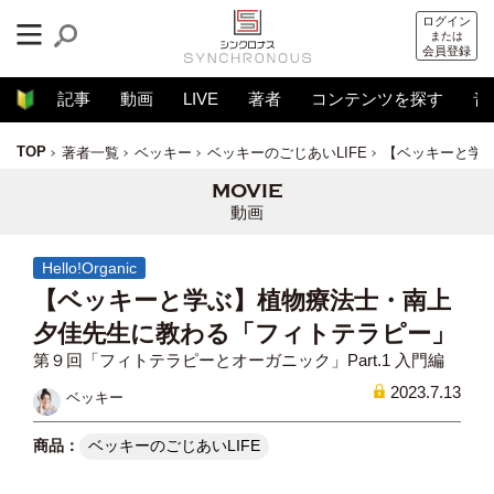
ログイン
または
会員登録
記事
動画
LIVE
著者
コンテンツを探す
音
TOP
著者一覧
ベッキー
ベッキーのごじあいLIFE
【ベッキーと学
動画
Hello!Organic
【ベッキーと学ぶ】植物療法士・南上
夕佳先生に教わる「フィトテラピー」
第９回「フィトテラピーとオーガニック」Part.1 入門編
2023.7.13
ベッキー
ベッキーのごじあいLIFE