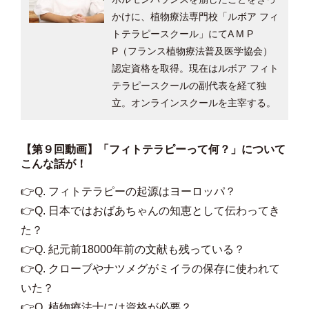
かけに、植物療法専門校「ルボア フィ
トテラピースクール」にてA M P
P（フランス植物療法普及医学協会）
認定資格を取得。現在はルボア フィト
テラピースクールの副代表を経て独
立。オンラインスクールを主宰する。
【第９回動画】「フィトテラピーって何？」について
こんな話が！
👉Q. フィトテラピーの起源はヨーロッパ？
👉Q. 日本ではおばあちゃんの知恵として伝わってき
た？
👉Q. 紀元前18000年前の文献も残っている？
👉Q. クローブやナツメグがミイラの保存に使われて
いた？
👉Q. 植物療法士には資格が必要？