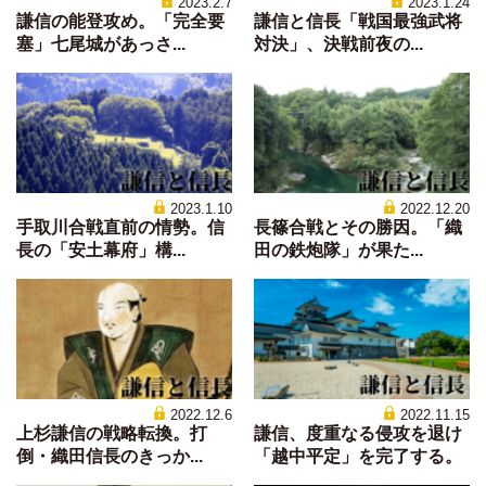
2023.2.7
2023.1.24
謙信の能登攻め。「完全要
謙信と信長「戦国最強武将
塞」七尾城があっさ...
対決」、決戦前夜の...
2023.1.10
2022.12.20
手取川合戦直前の情勢。信
長篠合戦とその勝因。「織
長の「安土幕府」構...
田の鉄炮隊」が果た...
2022.12.6
2022.11.15
上杉謙信の戦略転換。打
謙信、度重なる侵攻を退け
倒・織田信長のきっか...
「越中平定」を完了する。