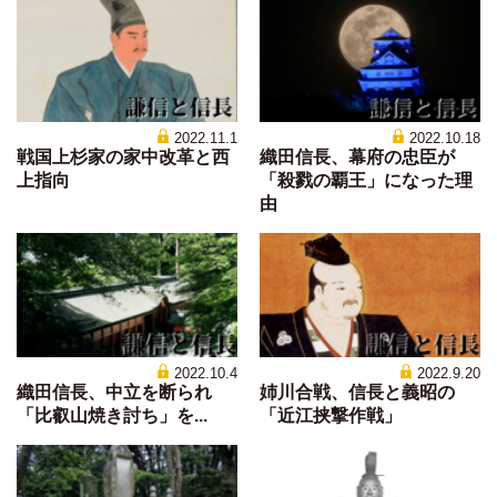
2022.11.1
2022.10.18
戦国上杉家の家中改革と西
織田信長、幕府の忠臣が
上指向
「殺戮の覇王」になった理
由
2022.10.4
2022.9.20
織田信長、中立を断られ
姉川合戦、信長と義昭の
「比叡山焼き討ち」を...
「近江挟撃作戦」