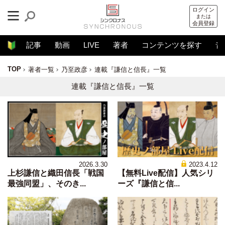
ログイン
または
会員登録
記事
動画
LIVE
著者
コンテンツを探す
音
TOP
著者一覧
乃至政彦
連載『謙信と信長』一覧
連載『謙信と信長』一覧
2026.3.30
2023.4.12
上杉謙信と織田信長「戦国
【無料Live配信】人気シリ
最強同盟」、そのき...
ーズ『謙信と信...