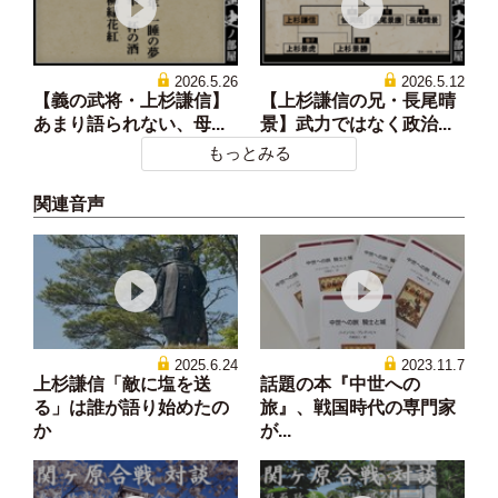
2026.5.26
2026.5.12
【義の武将・上杉謙信】
【上杉謙信の兄・長尾晴
あまり語られない、母...
景】武力ではなく政治...
もっとみる
関連音声
2025.6.24
2023.11.7
上杉謙信「敵に塩を送
話題の本『中世への
る」は誰が語り始めたの
旅』、戦国時代の専門家
か
が...