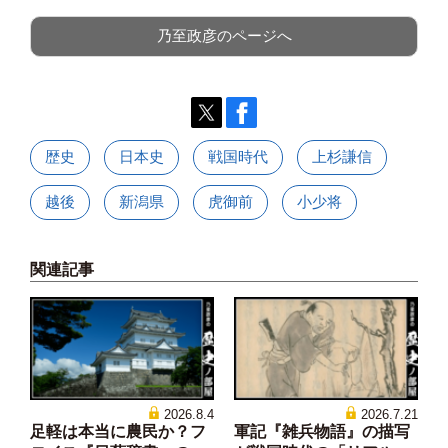
乃至政彦のページへ
歴史
日本史
戦国時代
上杉謙信
越後
新潟県
虎御前
小少将
関連記事
2026.8.4
2026.7.21
足軽は本当に農民か？フ
軍記『雑兵物語』の描写