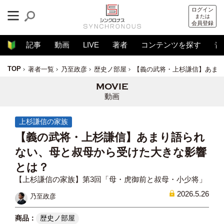
ログイン
または
会員登録
記事
動画
LIVE
著者
コンテンツを探す
音
TOP
著者一覧
乃至政彦
歴史ノ部屋
【義の武将・上杉謙信】あま
動画
上杉謙信の家族
【義の武将・上杉謙信】あまり語られ
ない、母と叔母から受けた大きな影響
とは？
【上杉謙信の家族】第3回「母・虎御前と叔母・小少将」
2026.5.26
乃至政彦
歴史ノ部屋