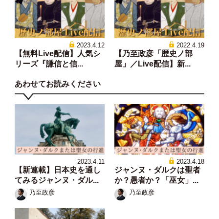
2023.4.12
2022.4.19
【無料Live配信】人気シ
【乃至政彦「歴史ノ部
リーズ『謙信と信...
屋」／Live配信】新...
あわせてお読みください
2023.4.11
2023.4.18
【新連載】日本史を通し
ジャンヌ・ダルクは聖者
てみるジャンヌ・ダル...
か？愚者か？「巫女」...
乃至政彦
乃至政彦