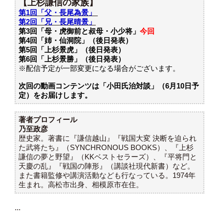
【上杉謙信の家族】
第1回「父・長尾為景」
第2回「兄・長尾晴景」
第3回「母・虎御前と叔母・小少将」
今回
第4回「姉・仙洞院」（後日発表）
第5回「上杉景虎」（後日発表）
第6回「上杉景勝」（後日発表）
※配信予定が一部変更になる場合がございます。
次回の動画コンテンツは「小田氏治対談」（6月10日予
定）をお届けします。
著者プロフィール
乃至政彦
歴史家。著書に『謙信越山』『戦国大変 決断を迫られ
た武将たち』（SYNCHRONOUS BOOKS）、『上杉
謙信の夢と野望』（KKベストセラーズ）、『平将門と
天慶の乱』『戦国の陣形』（講談社現代新書）など。
また書籍監修や講演活動なども行なっている。1974年
生まれ。高松市出身、相模原市在住。
...