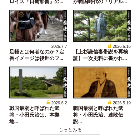
ロイス『日葡辞書』の...
が戦国時代の「リアル...
2026.7.7
2026.6.16
足軽とは何者なのか？定
【上杉謙信妻帯説を再検
番イメージは後世のフ...
証】一次史料に書かれ...
2026.6.2
2026.5.19
戦国最弱と呼ばれた武
戦国最弱と呼ばれた武
将・小田氏治は、本拠
将・小田氏治、連敗伝
地...
説...
もっとみる