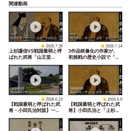
関連動画
2026.7.28
2026.7.14
上杉謙信VS戦国最弱と呼
3作品映像化の作家が、
ばれた武将「山王堂...
初挑戦の歴史小説で「...
2026.6.23
2026.6.9
【戦国最弱と呼ばれた武
【戦国最弱と呼ばれた武
将・小田氏治対談】一...
将】小田氏治と「上杉...