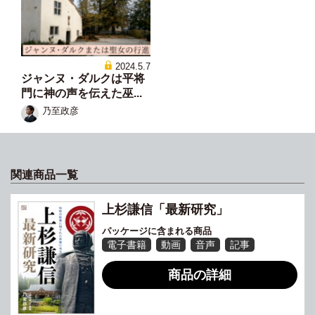
2024.5.7
ジャンヌ・ダルクは平将
門に神の声を伝えた巫...
乃至政彦
関連商品一覧
上杉謙信「最新研究」
パッケージに含まれる商品
電子書籍
動画
音声
記事
商品の詳細