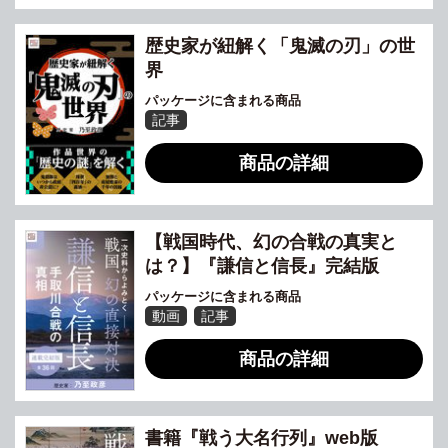
歴史家が紐解く「鬼滅の刃」の世
界
パッケージに含まれる商品
記事
商品の詳細
【戦国時代、幻の合戦の真実と
は？】『謙信と信長』完結版
パッケージに含まれる商品
動画
記事
商品の詳細
書籍『戦う大名行列』web版