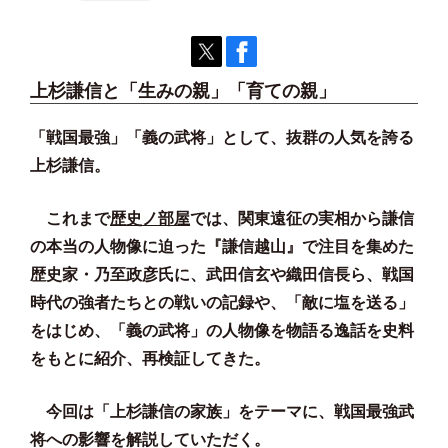
上杉謙信と「生みの親」「育ての親」
「戦国最強」「義の武将」として、抜群の人気を誇る
上杉謙信。
これまで
歴史ノ部屋
では、関東遠征の実相から謙信
の本当の人物像に迫った『謙信越山』で注目を集めた
歴史家・乃至政彦氏に、武田信玄や織田信長ら、戦国
時代の強者たちとの戦いの記録や、「敵に塩を送る」
をはじめ、「義の武将」の人物像を物語る逸話を史料
をもとに紹介、再検証してきた。
今回は「上杉謙信の家族」をテーマに、戦国最強武
将への影響を解説していただく。