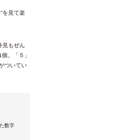
”を見て楽
外見もぜん
1個。「５」
がついてい
した数字