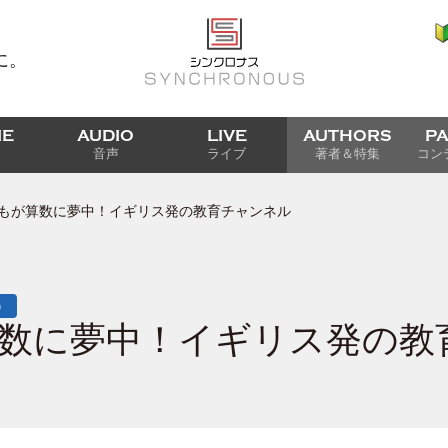
に。
IE
AUDIO
LIVE
AUTHORS
P
音声
ライブ
著者＆特集
コン
もが算数に夢中！イギリス発の教育チャンネル
）
数に夢中！イギリス発の教