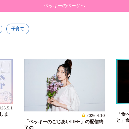
ベッキーのページへ
子育て
026.5.1
しま
「食
2026.4.10
と」食事
「ベッキーのごじあいLIFE」の配信終
了の...