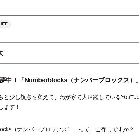
IFE
次
子どもが夢中！「Numberblocks（ナンバーブロックス）」
楽しんで勉強してくれるようになるありがたさ
夢中！「Numberblocks（ナンバーブロックス）
子どもと一緒に絵を描く時間
もと少し視点を変えて、わが家で大活躍しているYouTu
します！
rblocks（ナンバーブロックス）」って、ご存じですか？