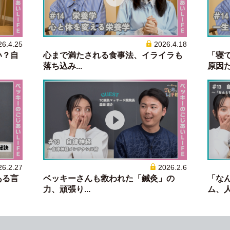
26.4.25
2026.4.18
い？自
心まで満たされる食事法、イライラも
「寝
落ち込み...
原因だっ
26.2.27
2026.2.6
ある言
ベッキーさんも救われた「鍼灸」の
「な
力、頑張り...
ム、人気