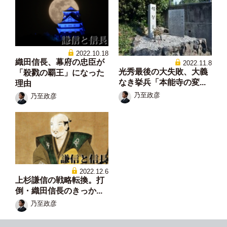
2022.10.18
織田信長、幕府の忠臣が
2022.11.8
光秀最後の大失敗、大義
「殺戮の覇王」になった
なき挙兵「本能寺の変...
理由
乃至政彦
乃至政彦
2022.12.6
上杉謙信の戦略転換。打
倒・織田信長のきっか...
乃至政彦