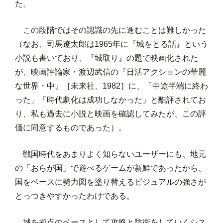
た。
この段階ではその認識の先に進むことは難しかった
（なお、司馬遼太郎は1965年に『城をとる話』という
小説も書いており、『城取り』の題で映画化された
が、映画評論家・渡辺武信の『日活アクションの華麗
な世界・中』［未来社、1982］に、「中途半端に終わ
った」「時代劇化は成功しなかった」と酷評されてお
り、私も過去に小説と映画を確認してみたが、この評
価に同意するものであった）。
戦国時代をあまりよく知らないユーザーにも、地元
の「おらが国」で遊べるゲームが新鮮であったから、
国をベースに勢力図を塗り替えるビジュアルの強さが
とっつきやすかったわけである。
城を拠点のベースとして攻略と防衛をしていくシス