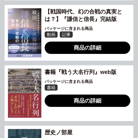
【戦国時代、幻の合戦の真実と
は？】『謙信と信長』完結版
パッケージに含まれる商品
動画
記事
商品の詳細
書籍『戦う大名行列』web版
パッケージに含まれる商品
書籍
商品の詳細
歴史ノ部屋