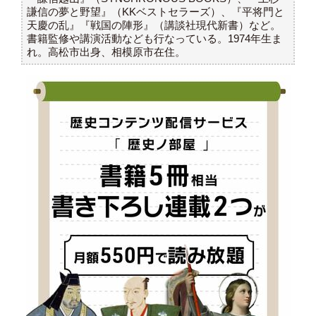
謙信の夢と野望』（KKベストセラーズ）、『平将門と
天慶の乱』『戦国の陣形』（講談社現代新書）など。
書籍監修や講演活動なども行なっている。1974年生ま
れ。高松市出身、相模原市在住。