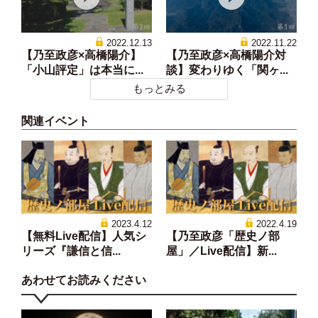
2022.12.13
2022.11.22
【乃至政彦×高橋陽介】
【乃至政彦×高橋陽介対
「小山評定」は本当に...
談】変わりゆく「関ヶ...
もっとみる
関連イベント
2023.4.12
2022.4.19
【無料Live配信】人気シ
【乃至政彦「歴史ノ部
リーズ『謙信と信...
屋」／Live配信】新...
あわせてお読みください