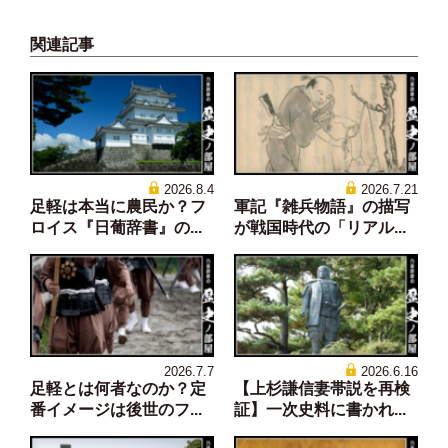
関連記事
2026.8.4
2026.7.21
足軽は本当に農民か？フ
軍記『雑兵物語』の描写
ロイス『日葡辞書』の...
が戦国時代の「リアル...
2026.7.7
2026.6.16
足軽とは何者なのか？定
【上杉謙信妻帯説を再検
番イメージは後世のフ...
証】一次史料に書かれ...