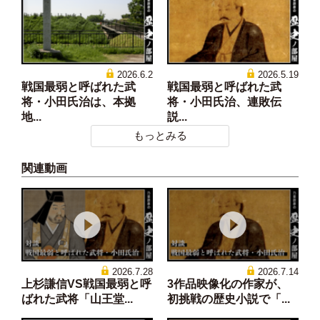
2026.6.2
2026.5.19
戦国最弱と呼ばれた武
戦国最弱と呼ばれた武
将・小田氏治は、本拠
将・小田氏治、連敗伝
地...
説...
もっとみる
関連動画
2026.7.28
2026.7.14
上杉謙信VS戦国最弱と呼
3作品映像化の作家が、
ばれた武将「山王堂...
初挑戦の歴史小説で「...