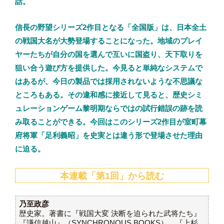
話。
信長の野望シリーズ2作目となる「全国版」は、日本全土
の戦国大名が大勢登場することになった。地域のプレイ
ヤーたちが自分の国を選んで互いに国盗り、天下取りを
狙い合う遊び方を提供した。今見ると単純なシステムで
はあるが、今日の製品では採用されないような不思議な
ところもある。その違和感に接近して見ると、歴史シミ
ュレーションゲーム黎明期ならではの試行錯誤の跡を読
み取ることができる。今回はこのシリーズ2作目が室町幕
府将軍「足利義昭」を史実とは違う形で登場させた理由
に迫る。
本連載「第1回」から読む
乃至政彦
歴史家。著書に『戦国大変 決断を迫られた武将たち』
『謙信越山』（SYNCHRONOUS BOOKS）、『上杉