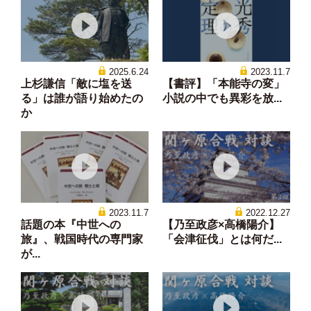
2025.6.24
2023.11.7
上杉謙信「敵に塩を送
【書評】「本能寺の変」
る」は誰が語り始めたの
小説の中でも異彩を放...
か
2023.11.7
2022.12.27
話題の本『中世への
【乃至政彦×高橋陽介】
旅』、戦国時代の専門家
「会津征伐」とは何だ...
が...