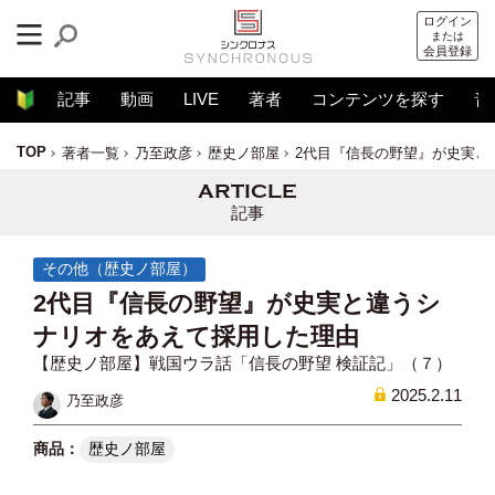
ログイン
または
会員登録
記事
動画
LIVE
著者
コンテンツを探す
音
TOP
著者一覧
乃至政彦
歴史ノ部屋
2代目『信長の野望』が史実と
記事
その他（歴史ノ部屋）
2代目『信長の野望』が史実と違うシ
ナリオをあえて採用した理由
【歴史ノ部屋】戦国ウラ話「信長の野望 検証記」（７）
2025.2.11
乃至政彦
歴史ノ部屋