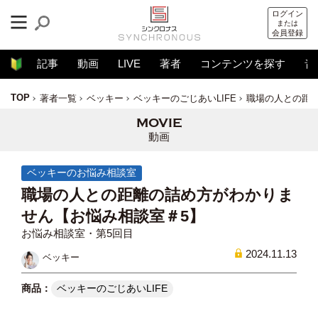
ログイン
または
会員登録
記事
動画
LIVE
著者
コンテンツを探す
音
TOP
著者一覧
ベッキー
ベッキーのごじあいLIFE
職場の人との距
動画
ベッキーのお悩み相談室
職場の人との距離の詰め方がわかりま
せん【お悩み相談室＃5】
お悩み相談室・第5回目
2024.11.13
ベッキー
ベッキーのごじあいLIFE