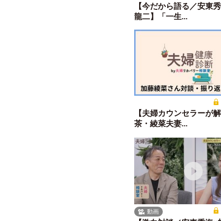
【今だから語る／安東秀
龍二】「一生...
【夫婦カウンセラーが解
茶・綾菜夫妻...
動画