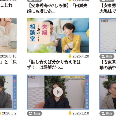
こじれ
【安東秀海×やしろ優】「円満夫
【安東秀
婦にも潜むあ...
大黒柱でO
2026.5.18
2026.4.20
動画
」と「戻
「話し合えば分かり合えるは
【安東秀
ず！」は誤解だっ...
動の渦中に
2026.3.2
2025.12.8
動画
動画