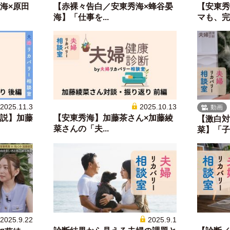
海×原田
【赤裸々告白／安東秀海×蜂谷晏
【安東秀
海】「仕事を...
マも、完璧
2025.11.3
2025.10.13
動画
説】加藤
【安東秀海】加藤茶さん×加藤綾
【激白対
菜さんの「夫...
菜】「子ど
2025.9.22
2025.9.1