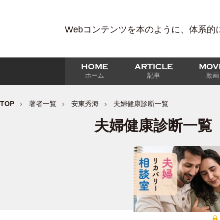
Webコンテンツを本のように、体系的
HOME
ARTICLE
MOV
ホーム
記事
動画
TOP
著者一覧
安東秀海
夫婦健康診断一覧
夫婦健康診断一覧