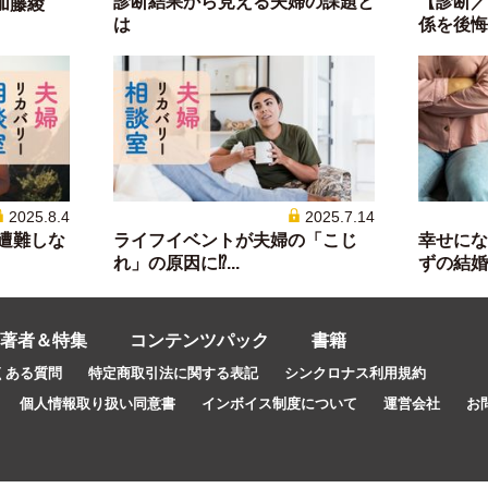
診断結果から見える夫婦の課題と
【診断／
加藤綾
は
係を後悔し
2025.8.4
2025.7.14
が遭難しな
ライフイベントが夫婦の「こじ
幸せにな
れ」の原因に⁉...
ずの結婚生
著者＆特集
コンテンツパック
書籍
くある質問
特定商取引法に関する表記
シンクロナス利用規約
個人情報取り扱い同意書
インボイス制度について
運営会社
お