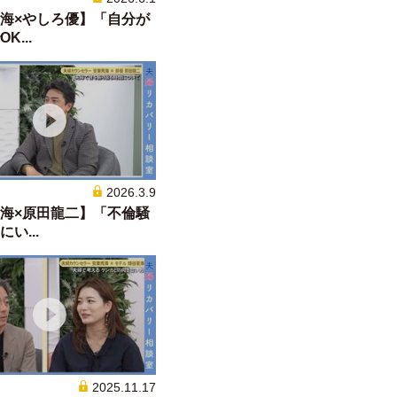
海×やしろ優】「自分が
K...
2026.3.9
海×原田龍二】「不倫騒
い...
2025.11.17