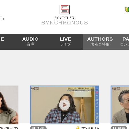
に。
IE
AUDIO
LIVE
AUTHORS
P
音声
ライブ
著者＆特集
コン
2026.6.22
2026.6.15
動画
動画