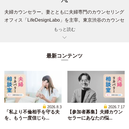
夫婦カウンセラー。妻とともに夫婦専門のカウンセリング
オフィス「LifeDesignLabo」を主宰。東京渋谷のカウンセ
リングルームには不倫やセックスレス等様々な問題を抱え
もっと読む
る夫婦が日々訪れ、2023年7月現在サポートしてきた夫婦
は2000組に上る。機能不全に陥った夫婦の関係性を読み
解き、健全なパートナーシップ構築へと導くことを得意と
最新コンテンツ
する。心理カウンセラーとして10年以上臨床に携わってき
た実績から多彩なアプローチ手法を持ち、心理療法（セラ
ピー）や心理ワークにも精通する。1973年生まれ。2023
年7月21日に
『夫は、夫婦は、わかってない。 夫婦リカ
バリーの作法』（SYNCHRONOUS BOOKS）
を上梓。
2026.8.3
2026.7.17
「私より不倫相手を守る夫
【参加者募集】夫婦カウン
を、もう一度信じら...
セラーにあなたの悩...