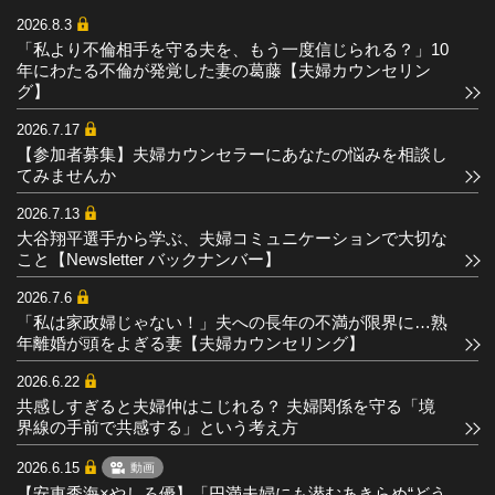
2026.8.3
「私より不倫相手を守る夫を、もう一度信じられる？」10
年にわたる不倫が発覚した妻の葛藤【夫婦カウンセリン
グ】
2026.7.17
【参加者募集】夫婦カウンセラーにあなたの悩みを相談し
てみませんか
2026.7.13
大谷翔平選手から学ぶ、夫婦コミュニケーションで大切な
こと【Newsletter バックナンバー】
2026.7.6
「私は家政婦じゃない！」夫への長年の不満が限界に…熟
年離婚が頭をよぎる妻【夫婦カウンセリング】
2026.6.22
共感しすぎると夫婦仲はこじれる？ 夫婦関係を守る「境
界線の手前で共感する」という考え方
2026.6.15
動画
【安東秀海×やしろ優】「円満夫婦にも潜むあきらめ“どう