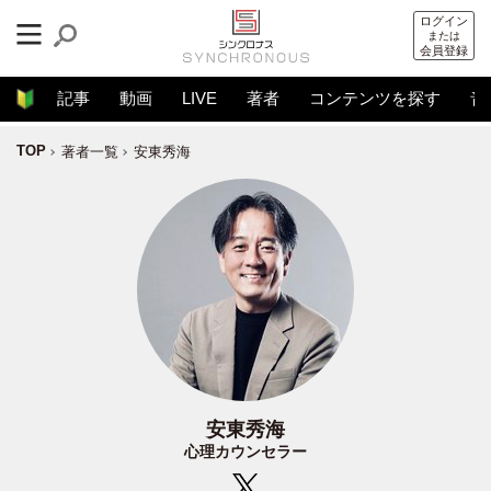
ログイン
または
会員登録
記事
動画
LIVE
著者
コンテンツを探す
音
TOP
著者一覧
安東秀海
安東秀海
心理カウンセラー