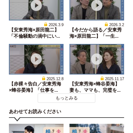
2026.3.9
2026.3.2
【安東秀海×原田龍二】
【今だから語る／安東秀
「不倫騒動の渦中にい...
海×原田龍二】「一生...
2025.12.8
2025.11.17
【赤裸々告白／安東秀海
【安東秀海×蜂谷晏海】
×蜂谷晏海】「仕事を...
妻も、ママも、完璧を...
もっとみる
あわせてお読みください