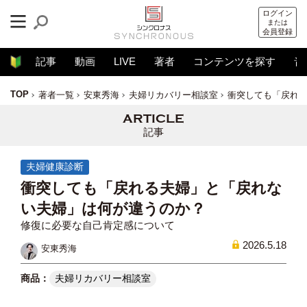
ログイン
または
会員登録
記事
動画
LIVE
著者
コンテンツを探す
音
TOP
著者一覧
安東秀海
夫婦リカバリー相談室
衝突しても「戻れ
記事
夫婦健康診断
衝突しても「戻れる夫婦」と「戻れな
い夫婦」は何が違うのか？
修復に必要な自己肯定感について
2026.5.18
安東秀海
夫婦リカバリー相談室