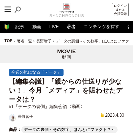
ログイン
または
会員登録
記事
動画
LIVE
著者
コンテンツを探す
音
TOP
著者一覧
長野智子
データの裏側～その数字、ほんとにファクト
動画
今週の気になる「データ」
【編集会議】「親からの仕送りが少な
い！」今月「メディア」を賑わせたデ
ータは？
#1「データの裏側」編集会議〈動画〉
2023.4.30
長野智子
データの裏側～その数字、ほんとにファクト？～