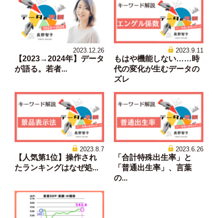
2023.12.26
2023.9.11
【2023→2024年】データ
もはや機能しない……時
が語る。若者...
代の変化が生むデータの
ズレ
2023.8.7
2023.6.26
【人気第1位】操作され
「合計特殊出生率」と
たランキングはなぜ処...
「普通出生率」、言葉
の...