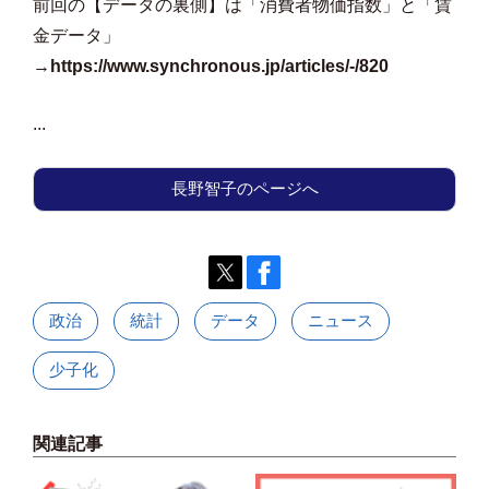
前回の【データの裏側】は「消費者物価指数」と「賃
金データ」
→
https://www.synchronous.jp/articles/-/820
...
長野智子のページへ
政治
統計
データ
ニュース
少子化
関連記事