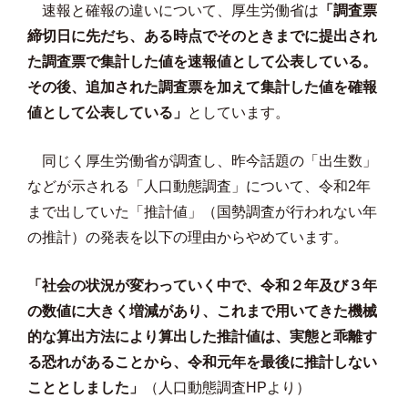
速報と確報の違いについて、厚生労働省は
「調査票
締切日に先だち、ある時点でそのときまでに提出され
た調査票で集計した値を速報値として公表している。
その後、追加された調査票を加えて集計した値を確報
値として公表している」
としています。
同じく厚生労働省が調査し、昨今話題の「出生数」
などが示される「人口動態調査」について、令和2年
まで出していた「推計値」（国勢調査が行われない年
の推計）の発表を以下の理由からやめています。
「社会の状況が変わっていく中で、令和２年及び３年
の数値に大きく増減があり、これまで用いてきた機械
的な算出方法により算出した推計値は、実態と乖離す
る恐れがあることから、令和元年を最後に推計しない
こととしました」
（人口動態調査HPより）