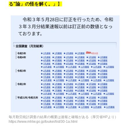
る”論」の怪を解く。」
】
毎月勤労統計調査の結果の概要は速報と確報がある（厚労省HPより）
https://www.mhlw.go.jp/toukei/list/30-1a.html