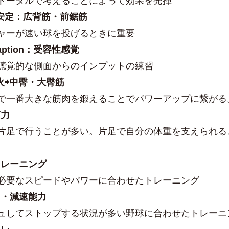
トータルで考えることによって効果を発揮
の安定：広背筋・前鋸筋
ャーが速い球を投げるときに重要
ocaption：受容性感覚
聴覚的な側面からのインプットの練習
火⇨中臀・大臀筋
で一番大きな筋肉を鍛えることでパワーアップに繋が
筋力
片足で行うことが多い。片足で自分の体重を支えられる
ートレーニング
必要なスピードやパワーに合わせたトレーニング
力・減速能力
ュしてストップする状況が多い野球に合わせたトレーニ