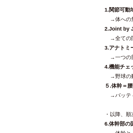
1.関節可動
→体への無
2.Joint by 
→
全ての
3.アナト
→
一つの
4.機能チ
→
野球の
５.体幹＝
→
バッテ
・以降、順
6.体幹部