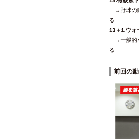
13.有酸素
→
野球の
る
13＋1.
→
一般的
る
前回の動