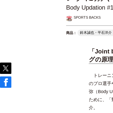
Body Updat
SPORTS BACKS
鈴木誠也・平石洋介「オン
「Join
グの原
トレーニン
のプロ選手
弥（Body
ために、「
介。