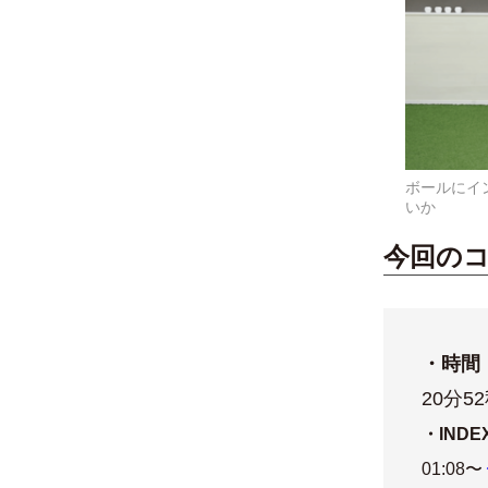
ボールにイ
いか
今回の
・時間
20分5
・INDE
01:08〜