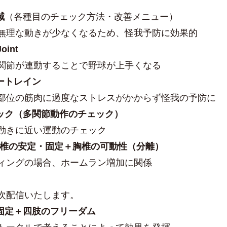
域
（各種目のチェック方法・改善メニュー）
理な動きが少なくなるため、怪我予防に効果的
Joint
関節が連動することで野球が上手くなる
ミートレイン
部位の筋肉に過度なストレスがかからず怪我の予防に
ェック（多関節動作のチェック）
動きに近い運動のチェック
腰椎の安定・固定＋胸椎の可動性（分離）
ィングの場合、ホームラン増加に関係
次配信いたします。
の固定＋四肢のフリーダム