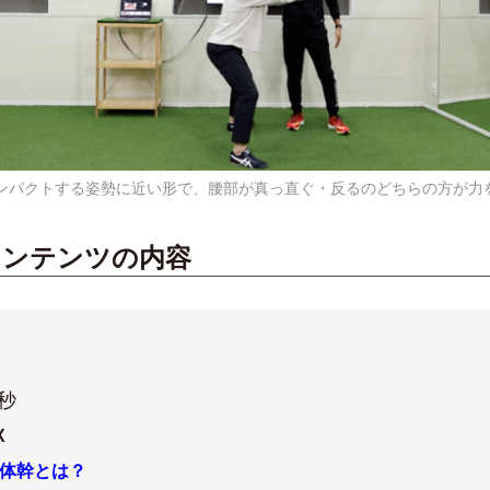
ンパクトする姿勢に近い形で、腰部が真っ直ぐ・反るのどちらの方が力
コンテンツの内容
2秒
X
体幹とは？