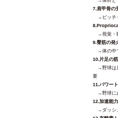
→
体幹と
7.肩甲骨
→
ピッチ
8.Propri
→
視覚・
9.臀筋の発
→
体の中
10.片足の
→
野球は
要
11.パワ
→
野球に
12.加速能
→
ダッシ