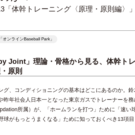
ion #13「体幹トレーニング〈原理・原則編〉
ラインBaseball Park」
t by Joint」理論・骨格から見る、体幹
理・原則
グ、コンディショニングの基本はどこにあるのか。鈴
や昨年社会人日本一となった東京ガスでトレーナーを務
 Updation所属）が、「ホームランを打つ」ために「速
野球がもっとうまくなる」ために知っておくべき13項目