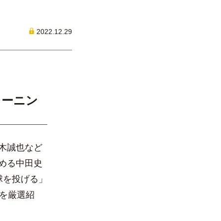
」
2022.12.29
トレーニン
木誠也など
める中田史
い球を投げる」
を厳選紹