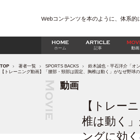
Webコンテンツを本のように、体系的
HOME
ARTICLE
MOV
ホーム
記事
動画
TOP
著者一覧
SPORTS BACKS
鈴木誠也・平石洋介「オンライン
【トレーニング動画】「腰部・頸部は固定、胸椎は動く」がなぜ野球の
動画
【トレーニ
椎は動く」
ングに効く