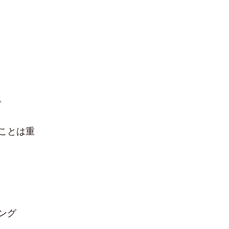
る。
ことは重
ング