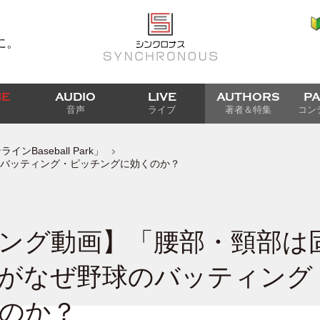
に。
IE
AUDIO
LIVE
AUTHORS
P
音声
ライブ
著者＆特集
コン
Baseball Park」
バッティング・ピッチングに効くのか？
ング動画】「腰部・頸部は
がなぜ野球のバッティング
のか？