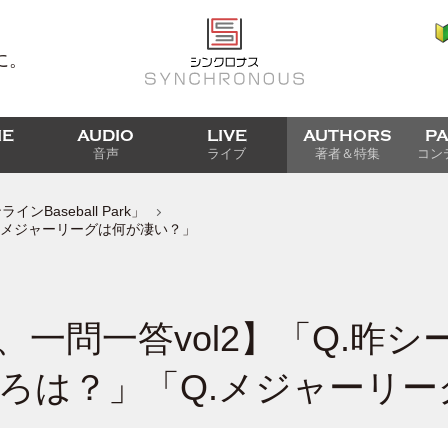
に。
IE
AUDIO
LIVE
AUTHORS
P
音声
ライブ
著者＆特集
コン
Baseball Park」
Q.メジャーリーグは何が凄い？」
、一問一答vol2】「Q.昨シ
ろは？」「Q.メジャーリー