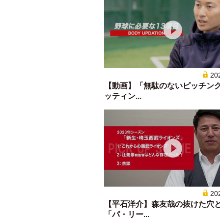
20
【動画】「無駄のないピッチン
ッティン...
20
【平石洋介】森友哉の抜けた穴
「パ・リー...