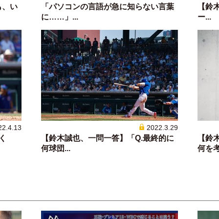
も、い
「パソコンの言語が急に知らない言葉
【鈴木
に……」...
ー...
22.4.13
2022.3.29
く
【鈴木誠也、一問一答】「Q.最終的に
【鈴
何球団...
何を考え