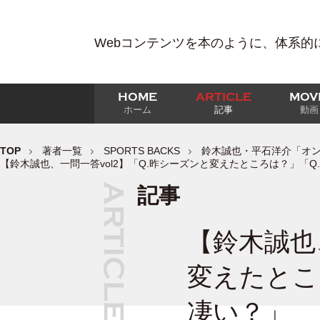
Webコンテンツを本のように、体系的
HOME
ARTICLE
MOV
ホーム
記事
動画
TOP
著者一覧
SPORTS BACKS
鈴木誠也・平石洋介「オンライン
【鈴木誠也、一問一答vol2】「Q.昨シーズンと変えたところは？」「
記事
【鈴木誠也
変えたとこ
凄い？」