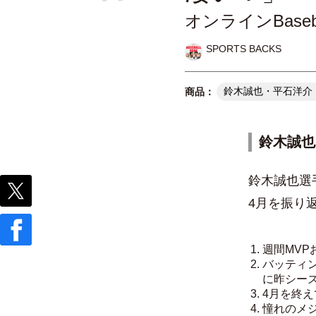
オンラインBase
SPORTS BACKS
鈴木誠也・平石洋介「オン
鈴木誠也
鈴木誠也選
4月を振り
週間MVP
バッティ
に昨シー
4月を終
憧れのメ