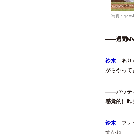
写真：getty
――
週間M
鈴木
ありが
がらやって
――
バッテ
感覚的に昨
鈴木
フォ
すかね。