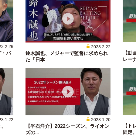
23.2.26
2023.2.22
グ・バ
【動
鈴木誠也、メジャーで監督に求められ
レーナ.
た「日本...
23.1.22
2023.1.20
【ト
と、
【平石洋介】2022シーズン、ライオン
固定、胸
ズの...