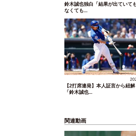
鈴木誠也独白「結果が出ていて
なくても...
20
【2打席連発】本人証言から紐解
「鈴木誠也...
関連動画