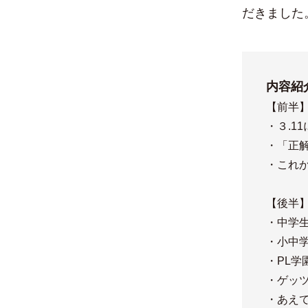
だきました
内容紹
【前半
・３.1
・「正
・これ
【後半
・中学
・​小
・PL学
・ゲッ
・あえ