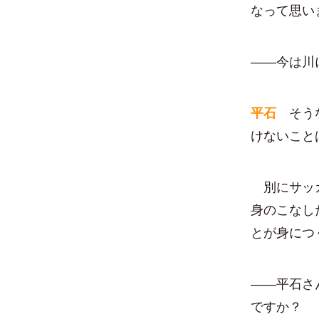
なって思い
――今は川
平石
そうな
けないこと
別にサッカ
身のこなし
とが身につ
――平石さ
ですか？