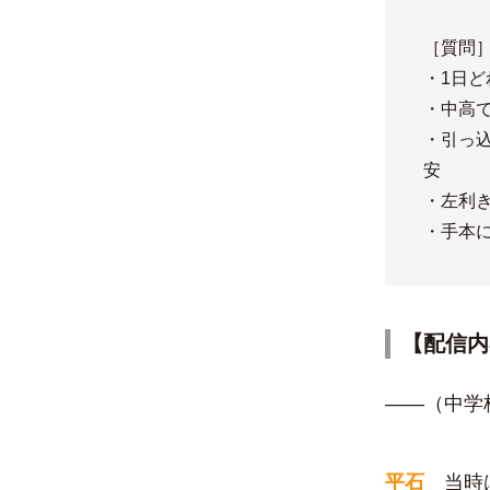
［質問
・1日
・中高
・引っ
安
・​左利
・手本
【配信内
――（中学
平石
当時は