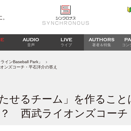
に。
IE
AUDIO
LIVE
AUTHORS
P
音声
ライブ
著者＆特集
コン
Baseball Park」
オンズコーチ・平石洋介の答え
たせるチーム」を作ること
？ 西武ライオンズコーチ