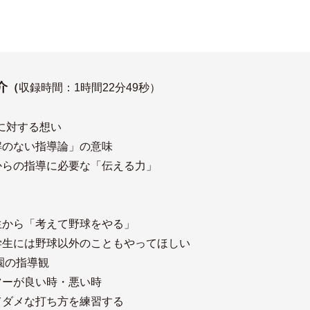
。
介
（
収録時間：1時間22分49秒）
】
1に対する想い
解のない指導論」の意味
からの指導に必要な「伝える力」
】
生から「考えて野球をやる」
中学生には野球以外のこともやってほしい
園の指導観
ツーが良い時・悪い時
てダメな打ち方を練習する