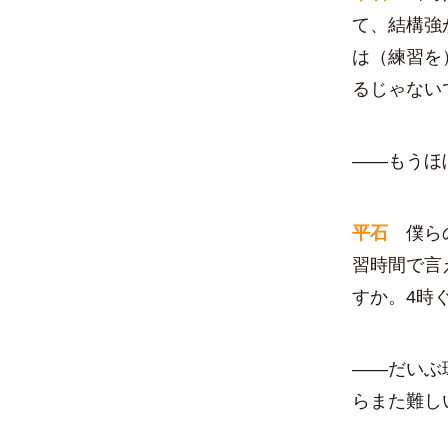
て、結構強
は（練習を
るじゃない
――もうほ
平石
僕らの
習時間で言
すか。4時
――だいぶ
らまた難し