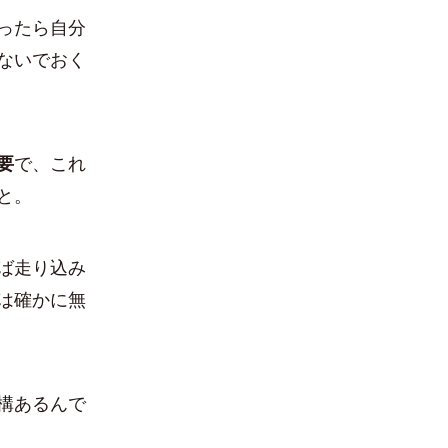
ったら自分
ないでおく
要
で、これ
と。
ば走り込み
は確かに無
構あるんで