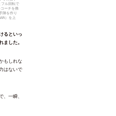
とフル回転で
手コーチを務
手陣を作り
WA）を上
けるといっ
れました。
かもしれな
力はないで
で、一瞬、