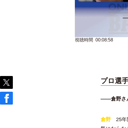
視聴時間 00:08:58
プロ選
――倉野さ
倉野
25年