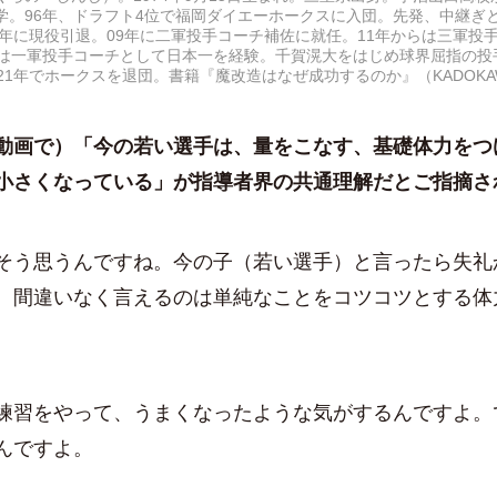
学。96年、ドラフト4位で福岡ダイエーホークスに入団。先発、中継ぎ
07年に現役引退。09年に二軍投手コーチ補佐に就任。11年からは三軍投
には一軍投手コーチとして日本一を経験。千賀滉大をはじめ球界屈指の投
021年でホークスを退団。書籍『魔改造はなぜ成功するのか』（KADOKA
動画
で）「今の若い選手は、量をこなす、基礎体力をつ
小さくなっている」が指導者界の共通理解だとご指摘さ
う思うんですね。今の子（若い選手）と言ったら失礼
、間違いなく言えるのは単純なことをコツコツとする体
習をやって、うまくなったような気がするんですよ。
んですよ。