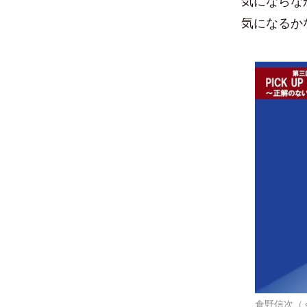
気にならな
気になるか
倉野信次（