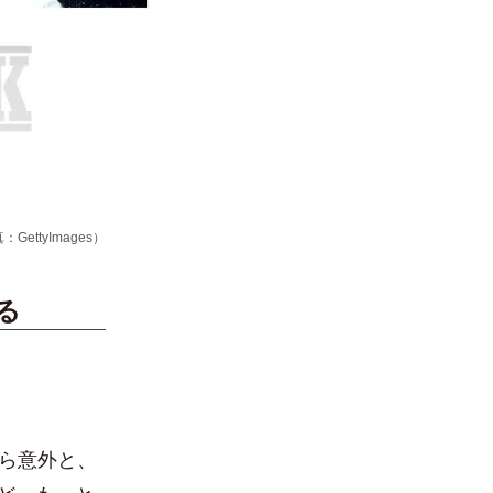
ttyImages）
る
ら意外と、