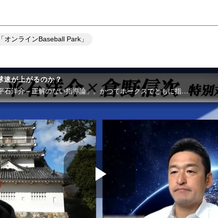
ラインBaseball Park」
球速が上がるのか？
オンラインBaseballPark「平石洋介～正解のない指導論」。かつてホークスでともに指導をしてきた倉野信次氏と語り合う指導論。その一部を公開します！
P