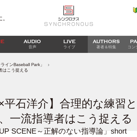
に。
IE
AUDIO
LIVE
AUTHORS
P
音声
ライブ
著者＆特集
コン
Baseball Park」
者はこう捉える
×平石洋介】合理的な練習
、一流指導者はこう捉える
UP SCENE～正解のない指導論」short