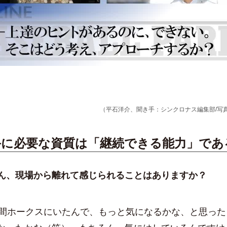
l
a
（平石洋介、聞き手：シンクロナス編集部/写真：Ge
y
手に必要な資質は「継続できる能力」であ
V
ん、現場から離れて感じられることはありますか？
間ホークスにいたんで、もっと気になるかな、と思った