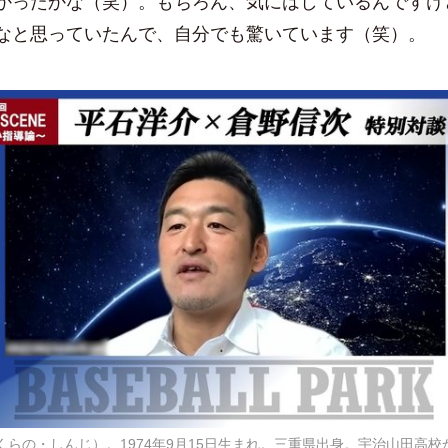
i
かったかな（笑）。もちろん、気にはしているんですけ
なと思っていたんで、自分でも驚いています（笑）。
d
e
o
くらの・しんじ）。1974年9月15日生まれ。三重県出身。宇治山田高校