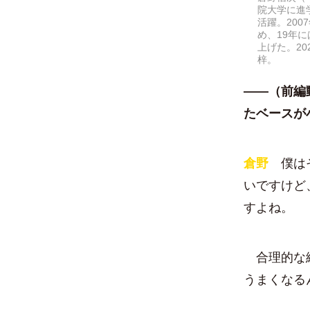
院大学に進
活躍。20
め、19年
上げた。2
梓。
――（
前編
たベースが
倉野
僕はそ
いですけど
すよね。
合理的な練
うまくなる