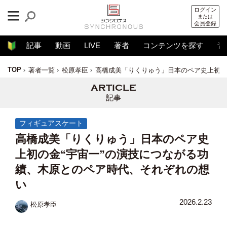
ログイン
または
会員登録
記事
動画
LIVE
著者
コンテンツを探す
音
TOP
著者一覧
松原孝臣
高橋成美「りくりゅう」日本のペア史上初の
記事
フィギュアスケート
高橋成美「りくりゅう」日本のペア史
上初の金“宇宙一”の演技につながる功
績、木原とのペア時代、それぞれの想
い
2026.2.23
松原孝臣