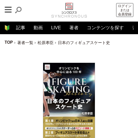
ログイン
または
会員登録
記事
動画
LIVE
著者
コンテンツを探す
音
TOP
著者一覧
松原孝臣
日本のフィギュアスケート史