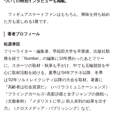
ついての特別インタビューも掲載。
フィギュアスケートファンはもちろん、興味を持ち始め
た方も楽しめる1冊です。
著者プロフィール
松原孝臣
フリーライター・編集者。早稲田大学を卒業後、出版社勤
務を経て「Number」の編集に10年携わったあとフリー
に。スポーツの取材・執筆も手がけ、中でも五輪競技を中
心に取材活動を続ける。夏季は'04年アテネ以降、冬季
は'02年ソルトレイクシティ以降の大会を取材。著書に
『高齢者は社会資源だ』（ハリウコミュニケーションズ）
『フライングガールズ−高梨沙羅と女子ジャンプの挑戦−』
（文藝春秋）『メダリストに学ぶ 前人未到の結果を出す
力』（クロスメディア・パブリッシング）など。