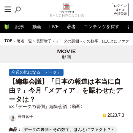
ログイン
または
会員登録
記事
動画
LIVE
著者
コンテンツを探す
音
TOP
著者一覧
長野智子
データの裏側～その数字、ほんとにファクト
動画
今週の気になる「データ」
【編集会議】「日本の報道は本当に自
由？」今月「メディア」を賑わせたデ
ータは？
#3「データの裏側」編集会議〈動画〉
2023.7.3
長野智子
データの裏側～その数字、ほんとにファクト？～