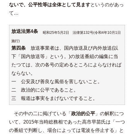
ないで、公平性等は全体として見ます
というのがあっ
て…
放送法第4条
昭和25年5月2日 法律第132号(令和4年10月1日
施行)
第四条
放送事業者は、国内放送及び内外放送(以
下「国内放送等」という。)の放送番組の編集に当
たつては、次の各号の定めるところによらなければ
ならない。
一 公安及び善良な風俗を害しないこと。
二 政治的に公平であること。
三 報道は事実をまげないですること。
その中の二に掲げている「
政治的公平
」の解釈につ
いて、2015年当時総務相であった高市早苗氏は「一つ
の番組で判断し、場合によっては電波を停止する」と