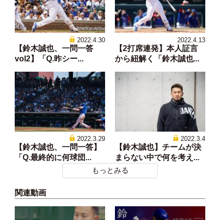
2022.4.30
2022.4.13
【鈴木誠也、一問一答
【2打席連発】本人証言
vol2】「Q.昨シー...
から紐解く「鈴木誠也...
2022.3.29
2022.3.4
【鈴木誠也、一問一答】
【鈴木誠也】チームが決
「Q.最終的に何球団...
まらない中で何を考え...
もっとみる
関連動画