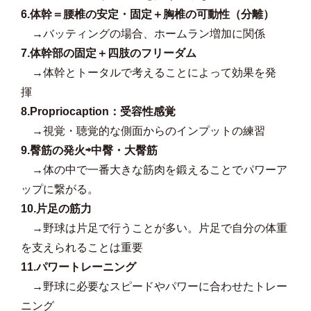
6.体幹＝腰椎の安定・固定＋胸椎の可動性（分離）
→
バッティングの場合、ホームラン増加に関係
7.体幹部の固定＋四肢のフリーダム
→
体幹とトータルで考えることによって効果を発
揮
8.Propriocaption：受容性感覚
→
視覚・聴覚的な側面からのインプットの練習
9.臀筋の発火⇨中臀・大臀筋
→
体の中で一番大きな筋肉を鍛えることでパワーア
ップに繋がる。
10.片足の筋力
→
野球は片足で行うことが多い。片足で自分の体重
を支えられることは重要
11.パワートレーニング
→
野球に必要なスピードやパワーに合わせたトレー
ニング