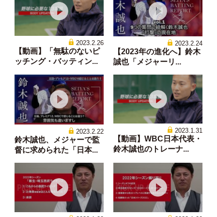
2023.2.26
2023.2.24
【動画】「無駄のないピ
【2023年の進化へ】鈴木
ッチング・バッティン...
誠也「メジャーリ...
2023.1.31
2023.2.22
【動画】WBC日本代表・
鈴木誠也、メジャーで監
鈴木誠也のトレーナ...
督に求められた「日本...