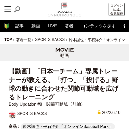
ログイン
または
会員登録
記事
動画
LIVE
著者
コンテンツを探す
音
TOP
SPORTS BACKS
著者一覧
鈴木誠也・平石洋介「オンラインBaseb
動画
【動画】「日本一チーム」専属トレー
ナーが教える、「打つ」「投げる」野
球の動きに合わせた関節可動域を広げ
るトレーニング
Body Updation #8 関節可動域〈前編〉
2022.6.10
SPORTS BACKS
鈴木誠也・平石洋介「オンラインBaseball Park」