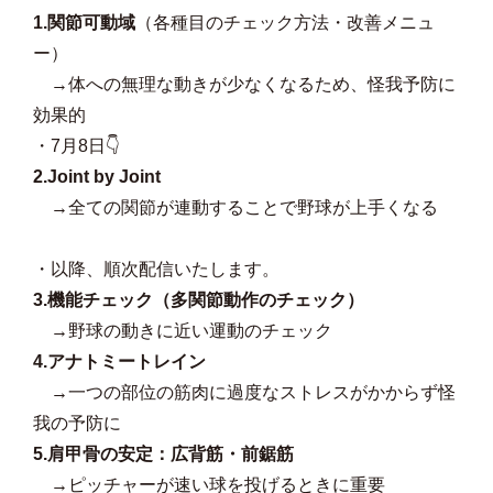
1.関節可動域
（各種目のチェック方法・改善メニュ
ー）
→体への無理な動きが少なくなるため、怪我予防に
効果的
・7月8日👇
2.Joint by Joint
→
全ての関節が連動することで野球が上手くなる
・以降、順次配信いたします。
3.機能チェック（多関節動作のチェック）
→
野球の動きに近い運動のチェック
4.アナトミートレイン
→
一つの部位の筋肉に過度なストレスがかからず怪
我の予防に
5.肩甲骨の安定：広背筋・前鋸筋
→
ピッチャーが速い球を投げるときに重要