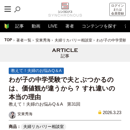
ログイン
または
会員登録
記事
動画
LIVE
著者
コンテンツを探す
音
TOP
著者一覧
安東秀海
夫婦リカバリー相談室
わが子の中学受験で
記事
教えて！夫婦のお悩みQ＆A
わが子の中学受験で夫とぶつかるの
は、価値観が違うから？ すれ違いの
本当の理由
教えて！夫婦のお悩みQ＆A 第31回
2026.3.23
安東秀海
夫婦リカバリー相談室