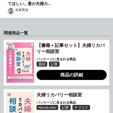
てほしい」妻が夫婦カ...
安東秀海
関連商品一覧
【書籍＋記事セット】夫婦リカバ
リー相談室
パッケージに含まれる商品
書籍
記事
商品の詳細
夫婦リカバリー相談室
パッケージに含まれる商品
NewsLetter
記事
サブスク