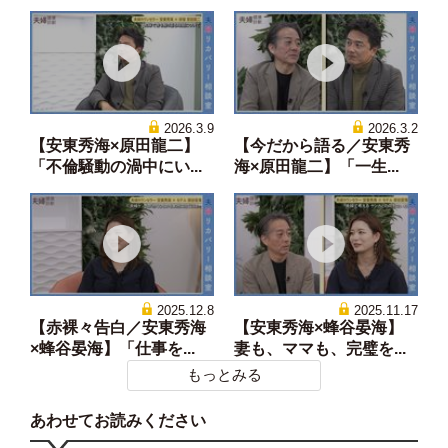
2026.3.9
2026.3.2
【安東秀海×原田龍二】
【今だから語る／安東秀
「不倫騒動の渦中にい...
海×原田龍二】「一生...
2025.12.8
2025.11.17
【赤裸々告白／安東秀海
【安東秀海×蜂谷晏海】
×蜂谷晏海】「仕事を...
妻も、ママも、完璧を...
もっとみる
あわせてお読みください