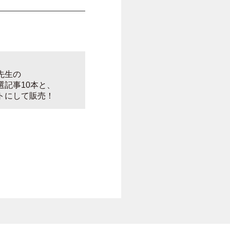
先生の
記事10本と、
トにして販売！