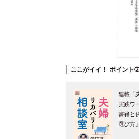
ここがイイ！ ポイント
連載「
実践ワ
書籍と
選び方