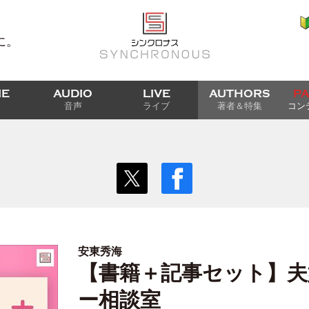
に。
IE
AUDIO
LIVE
AUTHORS
P
音声
ライブ
著者＆特集
コン
安東秀海
【書籍＋記事セット】夫
ー相談室