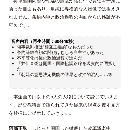
将軍継嗣問題や朝廷の混乱が絡む中で責任を一身に
負った側面もあり、単純に専横的な人物像では捉えき
れません。条約内容と政治過程の両面からの検証が不
可欠です。
音声内容（再生時間：60分48秒）
領事裁判権は“相互主義的”なものだった
条約締結当初の関税はむしろ自主性があった
不平等化は後の政治過程で進んだ
「井伊直弼は開国・国際協調路線を現実的に選択し
た
「朝廷の意思決定機能の限界と政治的混乱……等
本企画では以下の5人の人物について論じていきま
す。歴史教科書で語られてきた従来の視点を覆す見方
を皆様にご提示していきます。
阿部正弘
しれっと開国した徹底した改革派老中