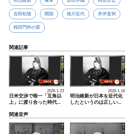
明治維新
幕末
原田伊織
阿部正弘
吉田松陰
開国
徳川近代
井伊直弼
桜田門外の変
関連記事
2026.1.23
2026.1.16
日米交渉で唯一「互角以
明治維新が日本を近代化
上」に渡り合った時代...
したというのは正しい...
関連音声