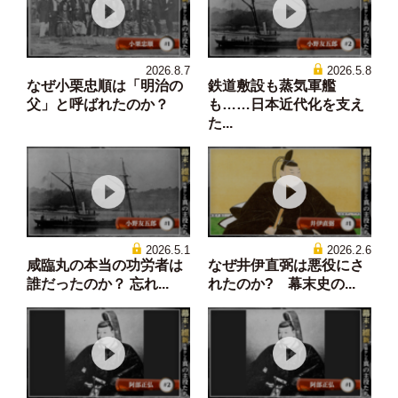
2026.8.7
2026.5.8
なぜ小栗忠順は「明治の
鉄道敷設も蒸気軍艦
父」と呼ばれたのか？
も……日本近代化を支え
た...
2026.5.1
2026.2.6
咸臨丸の本当の功労者は
なぜ井伊直弼は悪役にさ
誰だったのか？ 忘れ...
れたのか? 幕末史の...