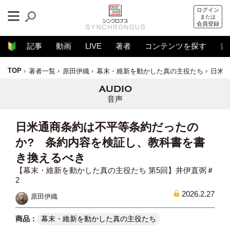
ログイン
または
会員登録
記事
動画
LIVE
著者
コンテンツを探す
音
TOP
著者一覧
原田伊織
幕末・維新を動かした真の主役たち
日米
音声
日米通商条約は不平等条約だったの
か? 条約内容を検証し、教科書を書
き換えるべき
【幕末・維新を動かした真の主役たち 第5回】井伊直弼＃
2
2026.2.27
原田伊織
幕末・維新を動かした真の主役たち