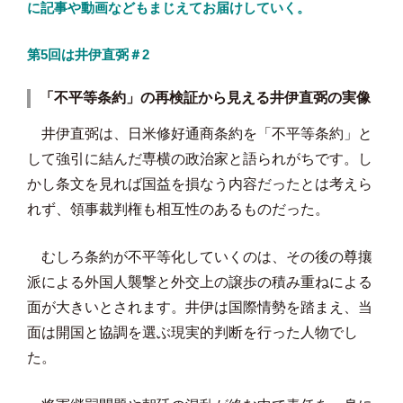
に記事や動画などもまじえてお届けしていく。
第5回は井伊直弼＃2
「不平等条約」の再検証から見える井伊直弼の実像
井伊直弼は、日米修好通商条約を「不平等条約」と
して強引に結んだ専横の政治家と語られがちです。し
かし条文を見れば国益を損なう内容だったとは考えら
れず、領事裁判権も相互性のあるものだった。
むしろ条約が不平等化していくのは、その後の尊攘
派による外国人襲撃と外交上の譲歩の積み重ねによる
面が大きいとされます。井伊は国際情勢を踏まえ、当
面は開国と協調を選ぶ現実的判断を行った人物でし
た。