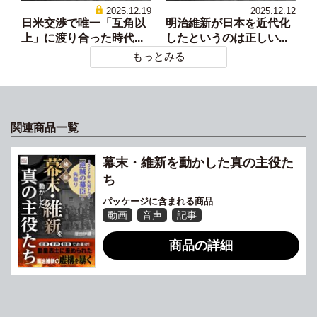
2025.12.19
2025.12.12
日米交渉で唯一「互角以
明治維新が日本を近代化
上」に渡り合った時代...
したというのは正しい...
もっとみる
関連商品一覧
幕末・維新を動かした真の主役た
ち
パッケージに含まれる商品
動画
音声
記事
商品の詳細