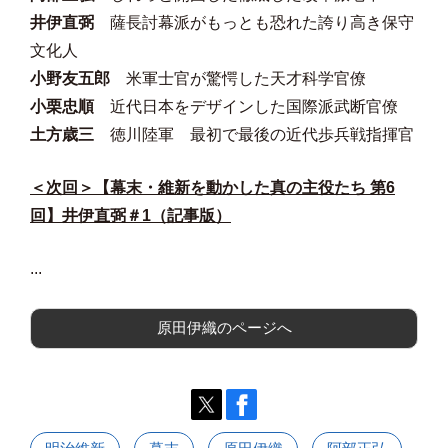
井伊直弼
薩長討幕派がもっとも恐れた誇り高き保守
文化人
小野友五郎
米軍士官が驚愕した天才科学官僚
小栗忠順
近代日本をデザインした国際派武断官僚
土方歳三
徳川陸軍 最初で最後の近代歩兵戦指揮官
＜次回＞【幕末・維新を動かした真の主役たち 第6
回】井伊直弼＃1（記事版）
...
原田伊織のページへ