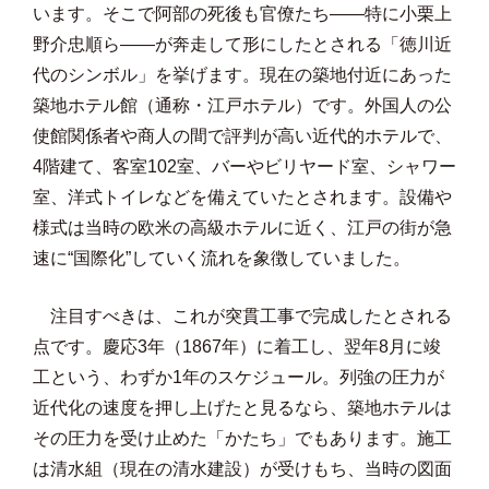
います。そこで阿部の死後も官僚たち――特に小栗上
野介忠順ら――が奔走して形にしたとされる「徳川近
代のシンボル」を挙げます。現在の築地付近にあった
築地ホテル館（通称・江戸ホテル）です。外国人の公
使館関係者や商人の間で評判が高い近代的ホテルで、
4階建て、客室102室、バーやビリヤード室、シャワー
室、洋式トイレなどを備えていたとされます。設備や
様式は当時の欧米の高級ホテルに近く、江戸の街が急
速に“国際化”していく流れを象徴していました。
注目すべきは、これが突貫工事で完成したとされる
点です。慶応3年（1867年）に着工し、翌年8月に竣
工という、わずか1年のスケジュール。列強の圧力が
近代化の速度を押し上げたと見るなら、築地ホテルは
その圧力を受け止めた「かたち」でもあります。施工
は清水組（現在の清水建設）が受けもち、当時の図面