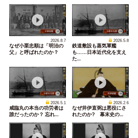
2026.8.7
2026.5.8
なぜ小栗忠順は「明治の
鉄道敷設も蒸気軍艦
父」と呼ばれたのか？
も……日本近代化を支え
た...
2026.5.1
2026.2.6
咸臨丸の本当の功労者は
なぜ井伊直弼は悪役にさ
誰だったのか？ 忘れ...
れたのか? 幕末史の...