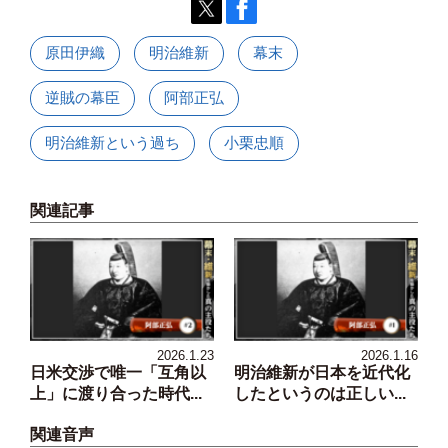
原田伊織
明治維新
幕末
逆賊の幕臣
阿部正弘
明治維新という過ち
小栗忠順
関連記事
2026.1.23
2026.1.16
日米交渉で唯一「互角以
明治維新が日本を近代化
上」に渡り合った時代...
したというのは正しい...
関連音声