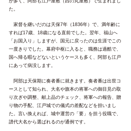
が多く、阿部も江戸屋敷（西の丸屋敷）で生まれまし
た。
家督を継いだのは天保7年（1836年）で、満年齢に
すれば17歳、18歳になる直前でした。翌年、福山へ
「お国入り」しますが、国元に戻ったのは生涯でこの
一度きりでした。幕府中枢に入ると、職務は過酷で、
国へ帰る暇などないというケースも多く、阿部も江戸
にあって病没します。
阿部は天保期に奏者番に就きます。奏者番は出世コ
ースとして知られ、大名や旗本の将軍への御目見の取
り次ぎや調整、献上品のチェック、将軍への報告、贈
り物の手配、江戸城での儀式の差配などを担いまし
た。言い換えれば、城中運営の「要」を担う役職で、
譜代大名から選ばれるのが通例です。