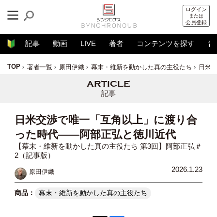
ログイン
または
会員登録
記事
動画
LIVE
著者
コンテンツを探す
音
TOP
著者一覧
原田伊織
幕末・維新を動かした真の主役たち
日米
記事
日米交渉で唯一「互角以上」に渡り合
った時代——阿部正弘と徳川近代
【幕末・維新を動かした真の主役たち 第3回】阿部正弘＃
2（記事版）
2026.1.23
原田伊織
幕末・維新を動かした真の主役たち