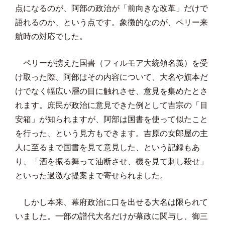
点になるのが、阿部の政治が「前向きな改革」だけで
語れるのか、という点です。象徴的なのが、ペリー来
航時の対応でした。
ペリーが携えた国書（フィルモア大統領名義）を受
け取った際、阿部はその内容について、大名や旗本だ
けでなく幅広い層の目に触れさせ、意見を集めたとさ
れます。庶民が政治に意見できた例として吉宗の「目
安箱」が知られますが、阿部は国書を使って似たこと
を行った、という見方もできます。吉原の女郎屋の主
人に至るまで国書を見て意見した、という記録もあ
り、「酒を振る舞って油断させ、機を見て刺し殺せ」
といった過激な提案まで寄せられました。
しかし本来、幕府政治に口を出せる大名は限られて
いました。一部の譜代大名だけが幕政に関与し、御三