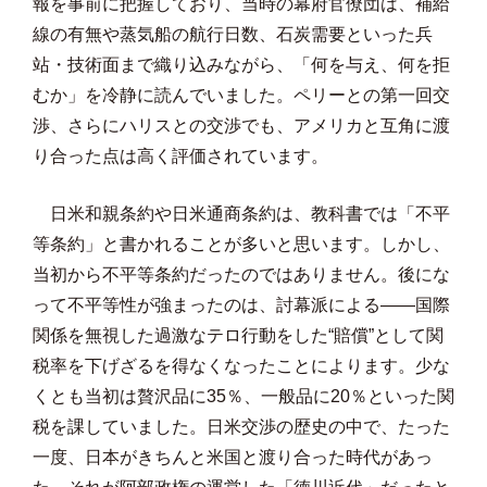
報を事前に把握しており、当時の幕府官僚団は、補給
線の有無や蒸気船の航行日数、石炭需要といった兵
站・技術面まで織り込みながら、「何を与え、何を拒
むか」を冷静に読んでいました。ペリーとの第一回交
渉、さらにハリスとの交渉でも、アメリカと互角に渡
り合った点は高く評価されています。
日米和親条約や日米通商条約は、教科書では「不平
等条約」と書かれることが多いと思います。しかし、
当初から不平等条約だったのではありません。後にな
って不平等性が強まったのは、討幕派による――国際
関係を無視した過激なテロ行動をした“賠償”として関
税率を下げざるを得なくなったことによります。少な
くとも当初は贅沢品に35％、一般品に20％といった関
税を課していました。日米交渉の歴史の中で、たった
一度、日本がきちんと米国と渡り合った時代があっ