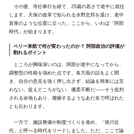
その後、寺社奉行を経て、25歳の若さで老中に就任
します。天保の改革で知られる水野忠邦を退け、老中
首座のような位置に立った。ここから、いわば「阿部
時代」が始まります。
ペリー来航で何が変わったのか？ 阿部政治の評価が
割れるポイント
ところが興味深いのは、阿部が老中になってから、
調整型の性格を強めた点です。各方面の話をよく聞
き、自分の意見を強く押し出さず、結論を簡単には言
わない。捉えどころがない、優柔不断だ――そう批判
される余地もあり、揶揄するようなあだ名で呼ばれた
とも伝わります。
一方で、施設整備や制度づくりを進め、「徳川近
代」と呼べる時代をリードしました。ただ、ここで論