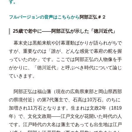
す。
フルバージョンの音声はこちらから
阿部正弘＃
２
25歳で老中に——阿部正弘が示した「徳川近代」
幕末史は黒船来航や討幕運動ばかりが語られがちで
すが、重要なのは「誰が、どんな感覚で幕府の舵を握
っていたのか」です。ここでは阿部正弘の人物像を手
がかりに、「徳川近代」と呼ぶべき時代について論じ
ていきます。
阿部正弘は福山藩（現在の広島県東部と岡山県西部
の県境付近）の第7代藩主で、石高は10万石。のちに
加増され11万石となります。生まれは文政2年（1819
年）で、文化文政期——江戸文化が花開いた時代の人
です。江戸時代の大名は藩主であっても出生地は江戸