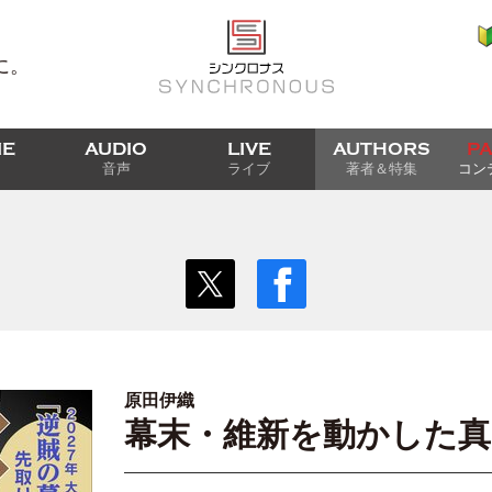
に。
IE
AUDIO
LIVE
AUTHORS
P
音声
ライブ
著者＆特集
コン
原田伊織
幕末・維新を動かした真