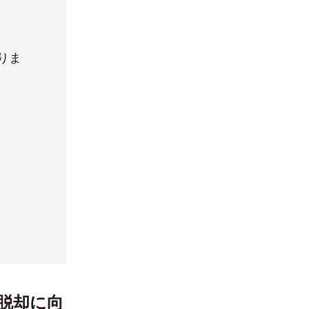
りま
脱却に向