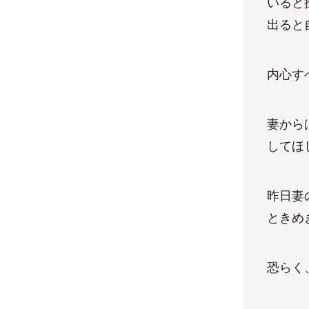
いると
出ると
内心す
妻から
してほ
昨日妻
ときめ
恐らく