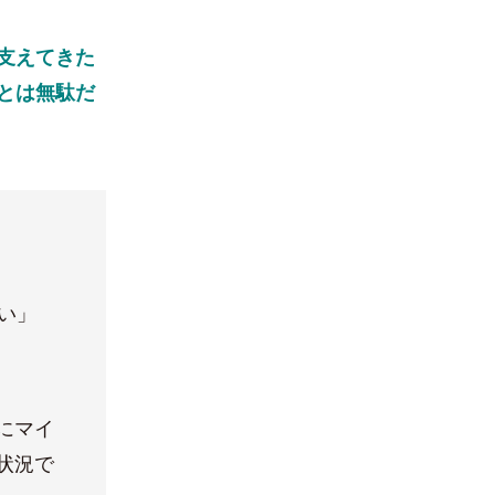
支えてきた
とは無駄だ
い」
にマイ
状況で