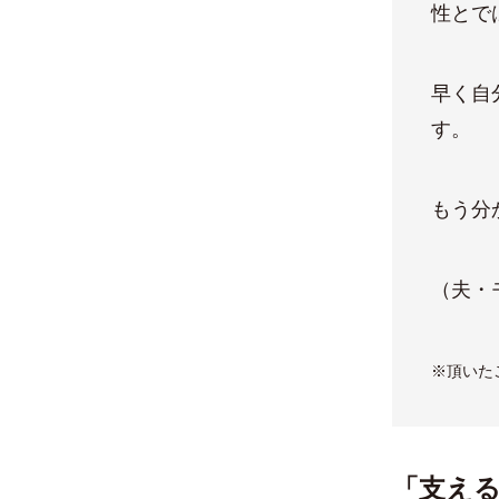
性とで
早く自
す。
もう分
（夫・
※頂いた
「支え