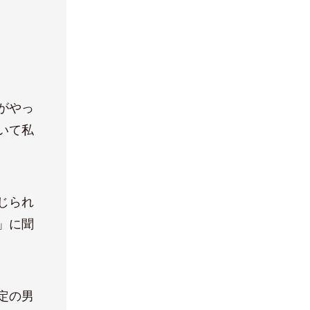
がやっ
いて私
じられ
」に聞
定の男