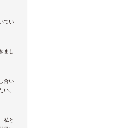
いてい
きまし
し合い
たい、
。私と