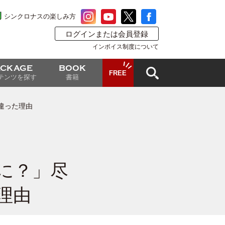
シンクロナスの楽しみ方
ログインまたは会員登録
インボイス制度について
ACKAGE
BOOK
FREE
テンツを探す
書籍
違った理由
に？」尽
理由