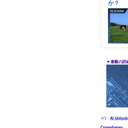
か？
▼連載の詳
※1：
AI Unlock
Copenhagen