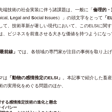
先端技術の社会実装に伴う諸課題は、一般に「
倫理的・
hical,
L
egal and
S
ocial
I
ssues）」の頭文字をとって
「E
して、技術革新が著しい現代において、このELSIに関
は、ビジネスを前進させる大きな価値を持つようになっ
I最前線」
では、各領域の専門家が注目の事例を取り上げ
マは
「動物の感情推定のELSI」
。本記事で紹介した畜産
術の実用化をめぐる問題のほか、
対する感情推定技術の進化と懸念
ライバシー