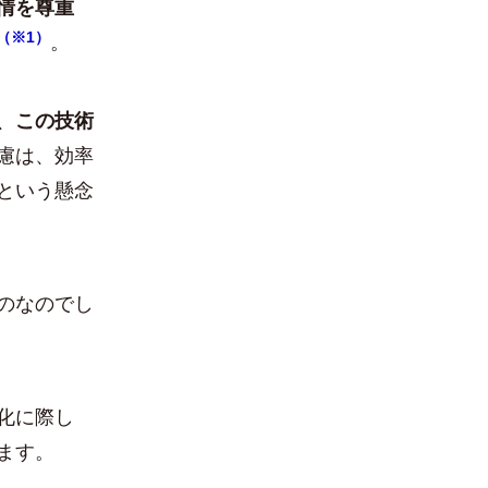
情を尊重
（※1）
。
、
この技術
慮は、効率
という懸念
のなのでし
化に際し
ます。