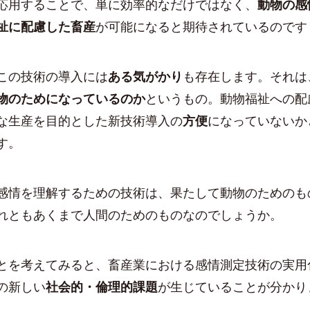
応用することで、単に効率的なだけではなく、
動物の感
祉に配慮した畜産
が可能になると期待されているのです
この技術の導入には
ある気がかり
も存在します。それは
物のためになっているのか
というもの。動物福祉への配
な生産を目的とした新技術導入の
方便
になっていないか
す。
感情を理解するための技術は、果たして動物のためのも
れともあくまで人間のためのものなのでしょうか。
とを考えてみると、畜産業における感情測定技術の実用
の新しい
社会的・倫理的課題
が生じていることが分かり