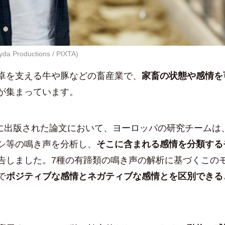
yda Productions / PIXTA)
卓を支える牛や豚などの畜産業で、
家畜の状態や感情を
が集まっています。
2月に出版された論文において、ヨーロッパの研究チームは
シ等の鳴き声を分析し、
そこに含まれる感情を分類する
告しました。7種の有蹄類の鳴き声の解析に基づくこの
で
ポジティブな感情とネガティブな感情とを区別できる