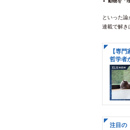
動物を「
といった論
連載で解き
【専門
哲学者
注目の