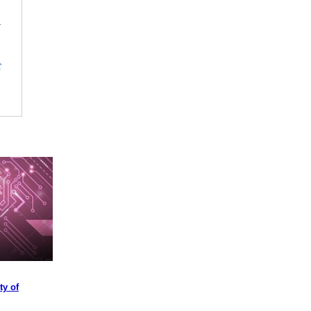
け
、
。
む
ty of