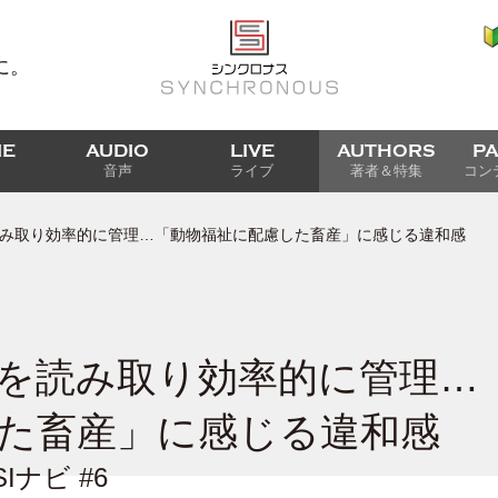
に。
IE
AUDIO
LIVE
AUTHORS
P
音声
ライブ
著者＆特集
コン
み取り効率的に管理…「動物福祉に配慮した畜産」に感じる違和感
を読み取り効率的に管理…
た畜産」に感じる違和感
Iナビ #6