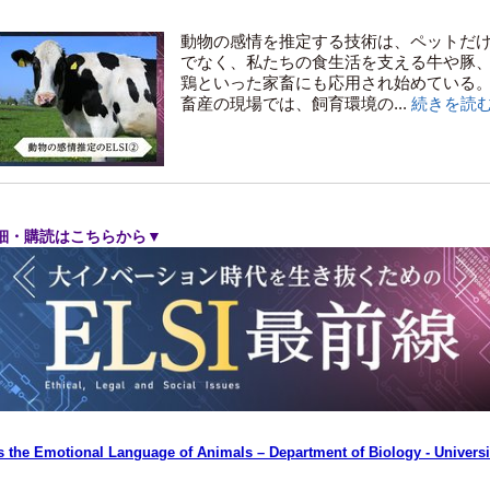
動物の感情を推定する技術は、ペットだ
でなく、私たちの食生活を支える牛や豚
鶏といった家畜にも応用され始めている
畜産の現場では、飼育環境の...
続きを読
細・購読はこちらから▼
s the Emotional Language of Animals – Department of Biology - Universi