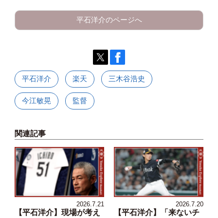
平石洋介のページへ
平石洋介
楽天
三木谷浩史
今江敏晃
監督
関連記事
2026.7.21
2026.7.20
【平石洋介】現場が考え
【平石洋介】「来ないチ