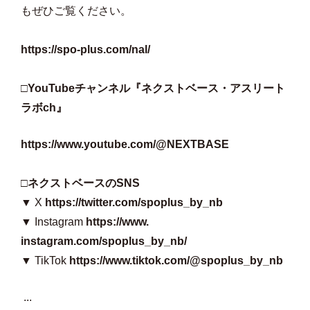
もぜひご覧ください。
https://spo-plus.com/nal/
□YouTubeチャンネル『ネクストベース・
アスリート
ラボch』
https://www.youtube.com/@
NEXTBASE
□ネクストベースのSNS
▼ X
https://twitter.com/spoplus_
by_nb
▼ Instagram
https://www.
instagram.com/spoplus_by_nb/
▼ TikTok
https://www.tiktok.com/
@spoplus_by_nb
...