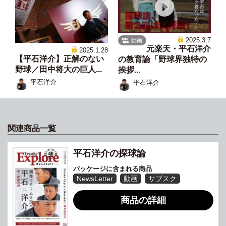
2025.3.7
動画
元楽天・平石洋介
2025.1.28
【平石洋介】正解のない
の教育論「野球界独特の
野球／田中将大の巨人...
挨拶...
平石洋介
平石洋介
関連商品一覧
平石洋介の探球論
パッケージに含まれる商品
NewsLetter
動画
サブスク
商品の詳細