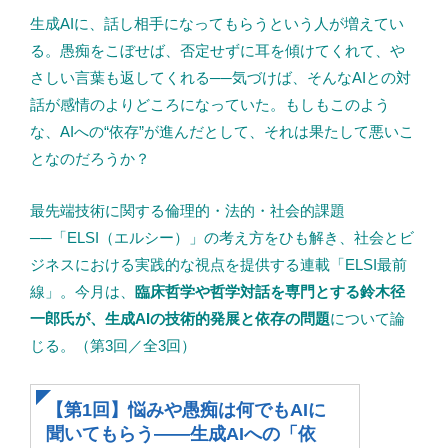
生成AIに、話し相手になってもらうという人が増えてい
る。愚痴をこぼせば、否定せずに耳を傾けてくれて、や
さしい言葉も返してくれる──気づけば、そんなAIとの対
話が感情のよりどころになっていた。もしもこのよう
な、AIへの“依存”が進んだとして、それは果たして悪いこ
となのだろうか？
最先端技術に関する倫理的・法的・社会的課題
──「ELSI（エルシー）」の考え方をひも解き、社会とビ
ジネスにおける実践的な視点を提供する連載「ELSI最前
線」。今月は、
臨床哲学や哲学対話を専門とする鈴木径
一郎氏が、生成AIの技術的発展と依存の問題
について論
じる。（第3回／全3回）
【第1回】悩みや愚痴は何でもAIに
聞いてもらう——生成AIへの「依