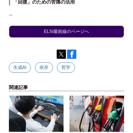
「回復」のための苦痛の活用
...
ELSI最前線のページへ
生成AI
依存
哲学
関連記事