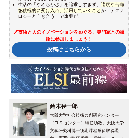
生活の「なめらかさ」を追求しすぎず、
適度な苦痛
を積極的に受け入れ、活用していくこと
が、テクノ
ロジーと向き合う上で重要だ。
🖊️技術と人のイノベーションをめぐる、専門家との議
論に参加しましょう！
投稿はこちらから
鈴木径一郎
大阪大学社会技術共創研究センター
（ELSIセンター）特任助教。大阪大学
文学研究科博士後期課程単位取得退