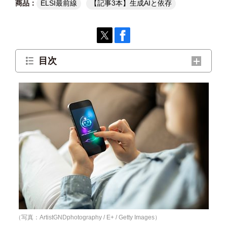
ELSI最前線
【記事3本】生成AIと依存
目次
テクノロジーに囲まれて生きる時代に「苦
痛」をどう考えるか？
「回復」のための苦痛の活用
情報環境がもたらす「なめらかな流れ」
苦痛を正常な過程として受け入れる
もっとつまずき、ひっかかりながら
関連資料
（写真：ArtistGNDphotography / E+ / Getty Images）