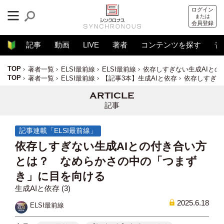
ログイン
または
会員登録
記事
動画
LIVE
著者
コンテンツを探す
音
TOP
著者一覧
ELSI最前線
ELSI最前線
依存しすぎない生成AIと
TOP
著者一覧
ELSI最前線
【記事3本】生成AIと依存
依存しすぎな
記事
記事連載「ELSI最前線」
依存しすぎない生成AIとの付き合い方
とは？ なめらかさの中の「つまず
き」に目を向ける
生成AIと依存 (3)
2025.6.18
ELSI最前線