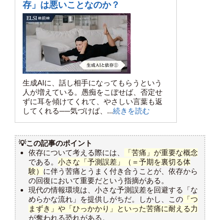
存」は悪いことなのか？
生成AIに、話し相手になってもらうという
人が増えている。愚痴をこぼせば、否定せ
ずに耳を傾けてくれて、やさしい言葉も返
してくれる──気づけば、...
続きを読む
💡この記事のポイント
依存について考える際には、
「苦痛」が重要な概念
である。
小さな「予測誤差」（＝予期を裏切る体
験）
に伴う苦痛とうまく付き合うことが、依存から
の回復において重要だという指摘がある。
現代の情報環境は、小さな予測誤差を回避する「な
めらかな流れ」を提供しがちだ。しかし、この
「つ
まずき」や「ひっかかり」といった苦痛に耐える力
が奪われる恐れがある。