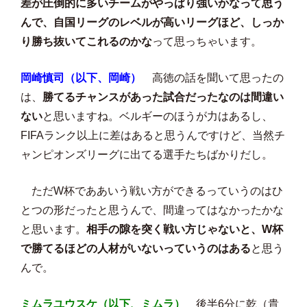
差が圧倒的に多いチームがやっぱり強いかなって思う
んで、自国リーグのレベルが高いリーグほど、しっか
り勝ち抜いてこれるのかな
って思っちゃいます。
岡崎慎司（以下、岡崎）
高徳の話を聞いて思ったの
は、
勝てるチャンスがあった試合だったなのは間違い
ない
と思いますね。ベルギーのほうが力はあるし、
FIFAランク以上に差はあると思うんですけど、当然チ
ャンピオンズリーグに出てる選手たちばかりだし。
ただW杯でああいう戦い方ができるっていうのはひ
とつの形だったと思うんで、間違ってはなかったかな
と思います。
相手の隙を突く戦い方じゃないと、W杯
で勝てるほどの人材がいないっていうのはある
と思う
んで。
ミムラユウスケ（以下、ミムラ）
後半6分に乾（貴