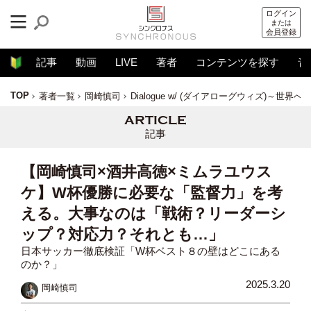
ログイン
または
会員登録
記事
動画
LIVE
著者
コンテンツを探す
音
TOP
著者一覧
岡崎慎司
Dialogue w/ (ダイアローグウィズ)～世界
記事
【岡崎慎司×酒井高徳×ミムラユウス
ケ】W杯優勝に必要な「監督力」を考
える。大事なのは「戦術？リーダーシ
ップ？対応力？それとも…」
日本サッカー徹底検証「W杯ベスト８の壁はどこにある
のか？」
2025.3.20
岡崎慎司