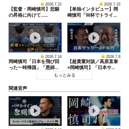
2026.7.22
2026.7.15
【監督・岡崎慎司】悲願
【単独インタビュー】岡
の昇格に向けて......
崎慎司「W杯でトライ...
2026.7.14
2026.7.8
岡崎慎司「日本を飛び回
【超貴重対談／高原直泰
った一時帰国」「恩師...
×岡崎慎司】「日本サ...
もっとみる
関連音声