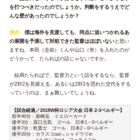
を打つべきだったのでしょうか。判断をするうえでど
んな壁があったのでしょうか？
酒井
僕は海外を見渡しても、同点に追いつかれるあ
の展開を予測して対処できた監督はほぼいない
と思い
ますね、本田（圭佑）くんや山口（蛍）を入れたのが
どうかって、たらればの話じゃないですか。
結局たらればで、監督力という話をするなら、監督
が2対2を見据える、あるいは2対2を恐れた交代をする
っていうのは、まぁ難しいでしょうね。
【試合経過／2018W杯ロシア大会 日本 2-3ベルギー】
前半40分：柴崎岳 イエローカード
後半3分：原口元気 ゴール 日本1－0ベルギー
後半7分：乾貴士 ゴール 日本2－0ベルギー
後半20分：カラスコout→シャドウリin
メルテンスout→フェライニin