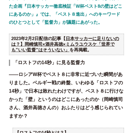
た企画『日本サッカー徹底検証「W杯ベスト8の壁はどこ
にあるのか」』では、「ベスト８進出」へのキーワード
のひとつとして「監督力」が議題にあがった。
2023年2月2日配信の記事【
日本サッカーに足りないの
は？】岡崎慎司×酒井高徳×ミムラユウスケ「世界で
も”いい監督”はそういない」
を再掲載。
「ロストフの14秒」に見る監督力
――ロシアW杯でベスト８に非常に近づいた瞬間があ
りました。ベルギー戦の終盤、いわゆる「ロストフの
14秒」で日本は敗れたわけですが、ベスト８に行けな
かった「壁」というのはどこにあったのか（岡崎慎司
さん、酒井高徳さんの）おふたりはどう感じられてい
ますか？
【
ロストフの14秒とは？】