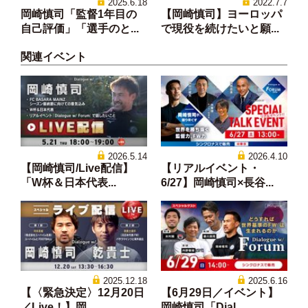
2025.6.18
2022.7.7
岡崎慎司「監督1年目の
【岡崎慎司】ヨーロッパ
自己評価」「選手のと...
で現役を続けたいと願...
関連イベント
2026.5.14
2026.4.10
【岡崎慎司/Live配信】
【リアルイベント・
「W杯＆日本代表...
6/27】岡崎慎司×長谷...
2025.12.18
2025.6.16
【〈緊急決定〉12月20日
【6月29日／イベント】
／Live！】岡...
岡崎慎司「Dial...