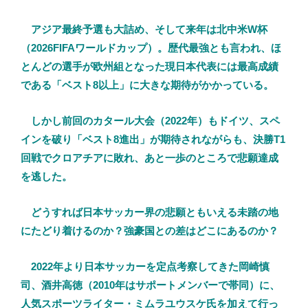
アジア最終予選も大詰め、そして来年は北中米W杯
（2026FIFAワールドカップ）。歴代最強とも言われ、ほ
とんどの選手が欧州組となった現日本代表には最高成績
である「ベスト8以上」に大きな期待がかかっている。
しかし前回のカタール大会（2022年）もドイツ、スペ
インを破り「ベスト8進出」が期待されながらも、決勝T1
回戦でクロアチアに敗れ、あと一歩のところで悲願達成
を逃した。
どうすれば日本サッカー界の悲願ともいえる未踏の地
にたどり着けるのか？強豪国との差はどこにあるのか？
2022年より日本サッカーを定点考察してきた岡崎慎
司、酒井高徳（2010年はサポートメンバーで帯同）に、
人気スポーツライター・ミムラユウスケ氏を加えて行っ