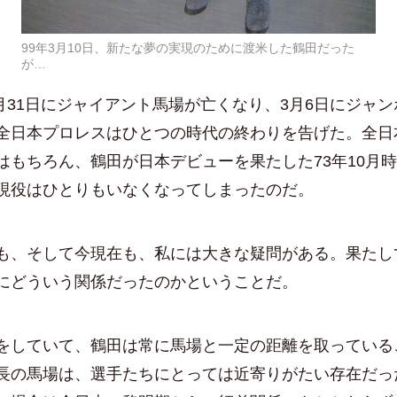
99年3月10日、新たな夢の実現のために渡米した鶴田だった
が…
1月31日にジャイアント馬場が亡くなり、3月6日にジャ
全日本プロレスはひとつの時代の終わりを告げた。全日
はもちろん、鶴田が日本デビューを果たした73年10月
現役はひとりもいなくなってしまったのだ。
、そして今現在も、私には大きな疑問がある。果たし
にどういう関係だったのかということだ。
していて、鶴田は常に馬場と一定の距離を取っている
長の馬場は、選手たちにとっては近寄りがたい存在だっ