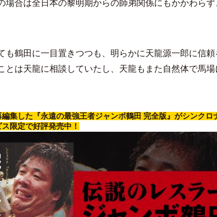
の場合は全日本の黎明期からの師弟関係にもかかわらず
。
も鶴田に一目置きつつも、明らかに天龍源一郎に信頼
ことは天龍に相談していたし、天龍もまた自然体で馬場
再編集した『永遠の最強王者ジャンボ鶴田 完全版』がシンクロ
ビス限定で好評発売中！