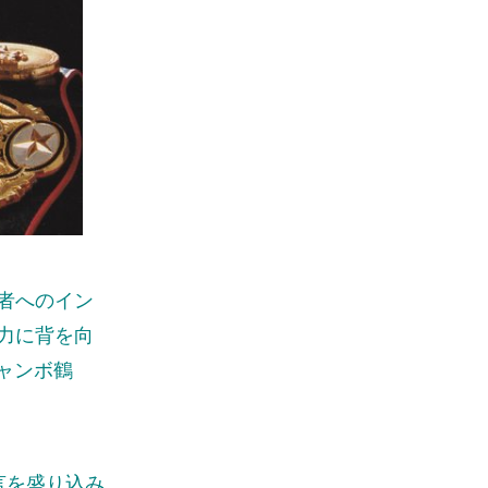
者へのイン
力に背を向
ャンボ鶴
言を盛り込み