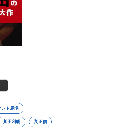
アント馬場
川田利明
渕正信