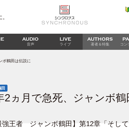
に。
IE
AUDIO
LIVE
AUTHORS
P
音声
ライブ
著者＆特集
コン
ンボ鶴田は伝説に
鶴田
年2ヵ月で急死、ジャンボ鶴
最強王者 ジャンボ鶴田】第12章「そし