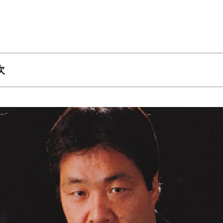
次
恩讐の果てに…馬場と鶴田の最終的な関係は
突然の訃報