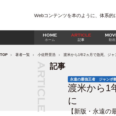
Webコンテンツを本のように、体系的
HOME
ARTICLE
MOV
ホーム
記事
動画
TOP
著者一覧
小佐野景浩
渡米から1年2ヵ月で急死、ジャ
記事
永遠の最強王者 ジャンボ
渡米から1
に
【新版・永遠の