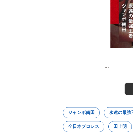
...
ジャンボ鶴田
永遠の最強
全日本プロレス
田上明