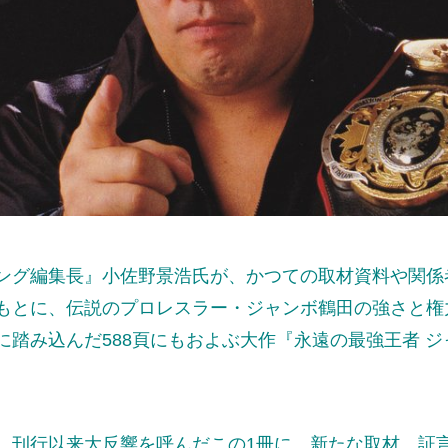
ング編集長』小佐野景浩氏が、かつての取材資料や関係
もとに、伝説のプロレスラー・ジャンボ鶴田の強さと権
に踏み込んだ588頁にもおよぶ大作『永遠の最強王者 ジ
、刊行以来大反響を呼んだこの1冊に、新たな取材、証