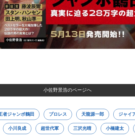
小佐野景浩のページへ
王者ジャンボ鶴田
プロレス
天龍源一郎
ジャイ
小川良成
超世代軍
三沢光晴
小橋建太