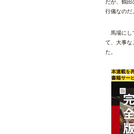
だが、鶴田
行儀なのだ
馬場にして
て、大事な
た。
本連載を
書籍サー