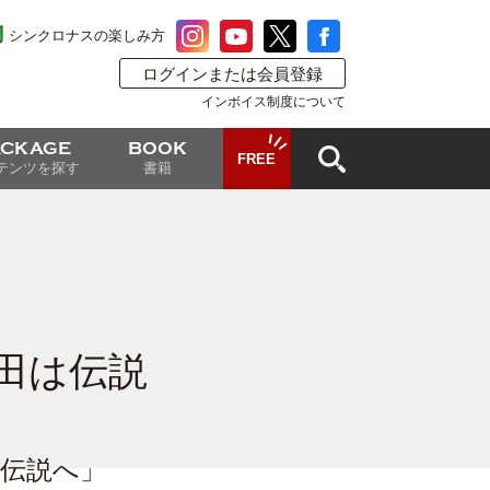
シンクロナスの楽しみ方
ログインまたは会員登録
インボイス制度について
ACKAGE
BOOK
FREE
テンツを探す
書籍
田は伝説
て伝説へ」